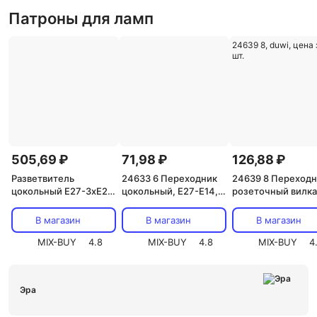
Патроны для ламп
505,69 ₽
71,98 ₽
126,88 ₽
Разветвитель
24633 6 Переходник
24639 8 Переходн
цокольный Е27-3хЕ27
цокольный, E27-Е14,
розеточный вилка
белый REXANT, цена
прямой, пластик,
Е27, угловой,
за 1 шт
белый, 24633 6, duwi,
карболитовый, с
В магазин
В магазин
В магазин
цена за 1 шт.
выключателем,
MIX-BUY
4.8
MIX-BUY
4.8
белый, 24639 8, d
MIX-BUY
4
цена за 1 шт.
Эра