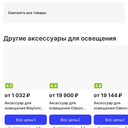
Смотреть все товары
Другие аксессуары для освещения
4.5
4.4
4.8
от 1 032 ₽
от 19 900 ₽
от 19 144 ₽
Аксессуар для
Аксессуар для
Аксессуар для
освещения Maytoni
освещения Odeon
освещения Odeon
Универсальное
Light 4868/1T
Light 4889/1T
крепление Universal
Все цены
3
Все цены
2
Все цены
2
base SPR-BASE-R-02-