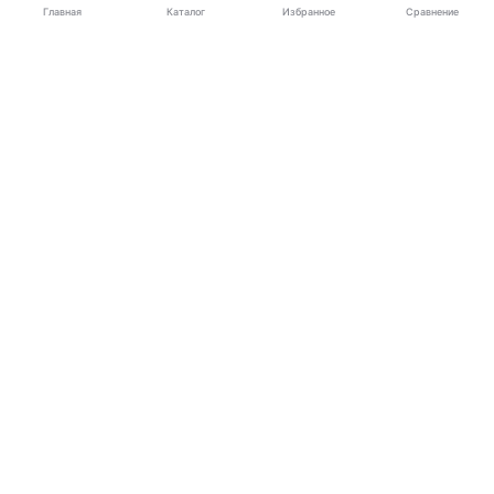
Каталог
Главная
Избранное
Сравнение
Электроника
Бытовая техника
Для автомобиля
Детям
Дом
Дача
Красота