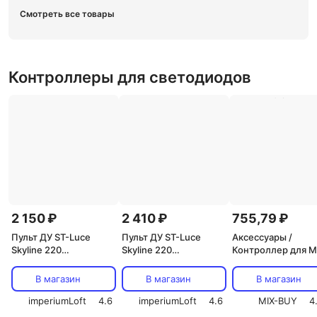
Смотреть все товары
Контроллеры для светодиодов
2 150 ₽
2 410 ₽
755,79 ₽
Пульт ДУ ST-Luce
Пульт ДУ ST-Luce
Аксессуары /
Skyline 220
Skyline 220
Контроллер для 
ST015.400.98
ST015.500.98
5050 RGB без пуль
(150w/20m) Jazzw
В магазин
В магазин
В магазин
(1003607), цена за
imperiumLoft
4.6
imperiumLoft
4.6
шт.
MIX-BUY
4