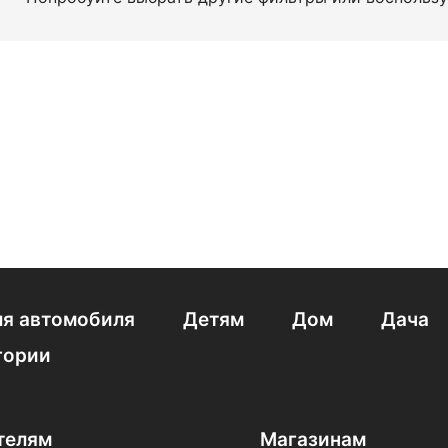
я автомобиля
Детям
Дом
Дача
гории
телям
Магазинам