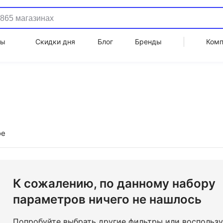
ды
Скидки дня
Блог
Бренды
Ком
ое
К сожалению, по данному набору
параметров ничего не нашлось
Попробуйте выбрать другие фильтры или воспольз