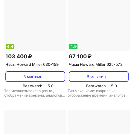
4.4
4.9
103 400 ₽
67 100 ₽
Часы Howard Miller 630-159
Часы Howard Miller 625-572
В магазин
В магазин
Bestwatch
5.0
Bestwatch
5.0
Тип механизма: кварцевые
,
Тип механизма: кварцевые
,
отображение времени: аналоговое
отображение времени: аналоговое
(стрелки)
,
материал корпуса:
(стрелки)
,
цифры: римские
дерево
,
кол-во мелодий: 2