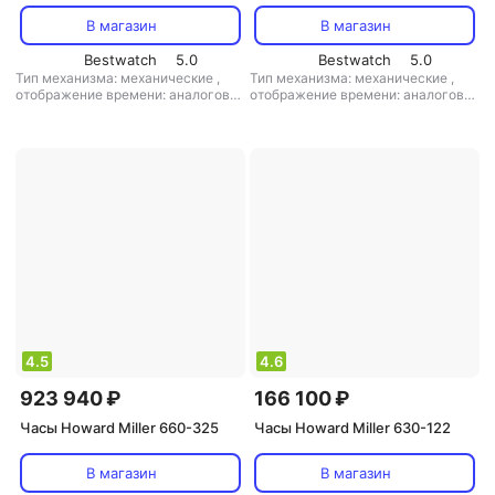
В магазин
В магазин
Bestwatch
5.0
Bestwatch
5.0
Тип механизма: механические
,
Тип механизма: механические
,
отображение времени: аналоговое
отображение времени: аналоговое
(стрелки)
,
материал корпуса:
(стрелки)
,
материал корпуса:
дерево
,
кол-во мелодий: 3
дерево
,
кол-во мелодий: 1
4.5
4.6
923 940 ₽
166 100 ₽
Часы Howard Miller 660-325
Часы Howard Miller 630-122
В магазин
В магазин