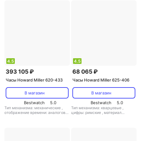
4.5
4.5
393 105 ₽
68 065 ₽
Часы Howard Miller 620-433
Часы Howard Miller 625-406
В магазин
В магазин
Bestwatch
5.0
Bestwatch
5.0
Тип механизма: механические
,
Тип механизма: кварцевые
,
отображение времени: аналоговое
цифры: римские
,
материал
(стрелки)
,
цифры: римские
,
корпуса: сталь+пластик
материал корпуса: дерево
,
кол-во
мелодий: 1