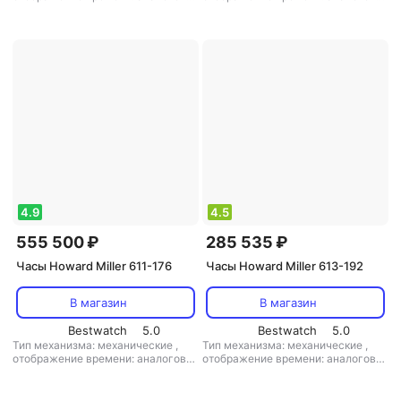
(стрелки)
,
цифры: арабские
,
(стрелки)
,
цифры: арабские
,
материал корпуса: дерево
,
материал корпуса: дерево
,
маятник: есть
,
кол-во мелодий: 3
маятник: есть
,
кол-во мелодий: 1
4.9
4.5
555 500 ₽
285 535 ₽
Часы Howard Miller 611-176
Часы Howard Miller 613-192
В магазин
В магазин
Bestwatch
5.0
Bestwatch
5.0
Тип механизма: механические
,
Тип механизма: механические
,
отображение времени: аналоговое
отображение времени: аналоговое
(стрелки)
,
материал корпуса:
(стрелки)
,
цифры: римские
,
дерево
,
маятник: есть
материал корпуса: дерево
,
кол-во
мелодий: 3