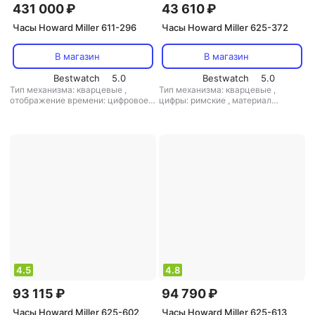
431 000 ₽
43 610 ₽
Часы Howard Miller 611-296
Часы Howard Miller 625-372
В магазин
В магазин
Bestwatch
5.0
Bestwatch
5.0
Тип механизма: кварцевые
,
Тип механизма: кварцевые
,
отображение времени: цифровое
цифры: римские
,
материал
(электронное)+аналоговое
корпуса: сталь
(стрелки)
,
цифры: арабские
,
материал корпуса: дерево
4.5
4.8
93 115 ₽
94 790 ₽
Часы Howard Miller 625-602
Часы Howard Miller 625-613