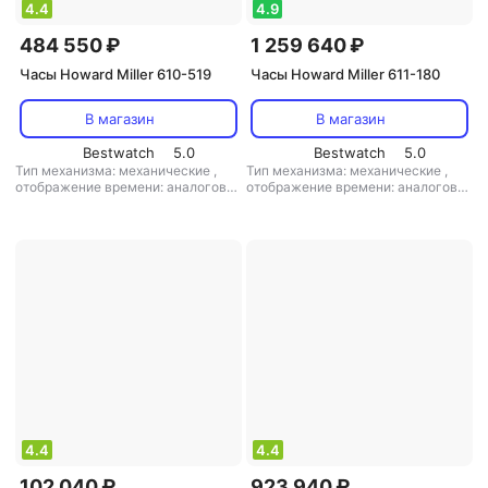
4.4
4.9
484 550 ₽
1 259 640 ₽
Часы Howard Miller 610-519
Часы Howard Miller 611-180
В магазин
В магазин
Bestwatch
5.0
Bestwatch
5.0
Тип механизма: механические
,
Тип механизма: механические
,
отображение времени: аналоговое
отображение времени: аналоговое
(стрелки)
,
цифры: римские
,
(стрелки)
,
цифры: арабские
,
материал корпуса: дерево
,
кол-во
материал корпуса: дерево
,
мелодий: 1
маятник: есть
,
кол-во мелодий: 3
4.4
4.4
102 040 ₽
923 940 ₽