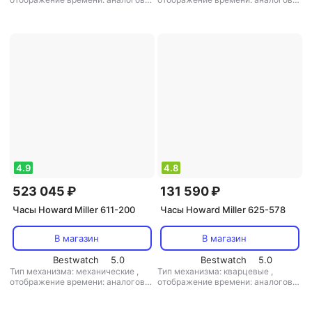
(стрелки)
,
цифры: римские
,
кол-во
(стрелки)
,
цифры: римские
,
мелодий: 3
материал корпуса: дерево
,
кол-во
мелодий: 3
4.9
4.8
523 045 ₽
131 590 ₽
Часы Howard Miller 611-200
Часы Howard Miller 625-578
В магазин
В магазин
Bestwatch
5.0
Bestwatch
5.0
Тип механизма: механические
,
Тип механизма: кварцевые
,
отображение времени: аналоговое
отображение времени: аналоговое
(стрелки)
,
цифры: арабские
,
(стрелки)
,
цифры: римские
,
материал корпуса: дерево
,
материал корпуса: