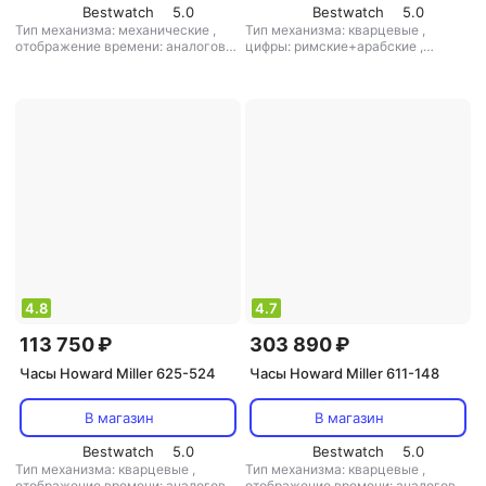
Bestwatch
5.0
Bestwatch
5.0
Тип механизма: механические
,
Тип механизма: кварцевые
,
отображение времени: аналоговое
цифры: римские+арабские
,
(стрелки)
,
материал корпуса:
материал корпуса: дерево
,
кол-во
дерево
,
маятник: есть
мелодий: 2
4.8
4.7
113 750 ₽
303 890 ₽
Часы Howard Miller 625-524
Часы Howard Miller 611-148
В магазин
В магазин
Bestwatch
5.0
Bestwatch
5.0
Тип механизма: кварцевые
,
Тип механизма: кварцевые
,
отображение времени: аналоговое
отображение времени: аналоговое