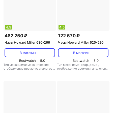
4.5
4.5
462 250 ₽
122 670 ₽
Часы Howard Miller 630-266
Часы Howard Miller 625-520
В магазин
В магазин
Bestwatch
5.0
Bestwatch
5.0
Тип механизма: механические
,
Тип механизма: кварцевые
,
отображение времени: аналоговое
отображение времени: аналоговое
(стрелки)
,
цифры: арабские
,
(стрелки)
,
цифры: арабские
материал корпуса: дерево
,
маятник: есть
,
кол-во мелодий: 1