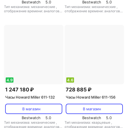
Bestwatch
5.0
Bestwatch
5.0
Тип механизма: механические
,
Тип механизма: механические
,
отображение времени: аналоговое
отображение времени: аналоговое
(стрелки)
,
цифры: арабские
,
(стрелки)
,
цифры: арабские
,
стекло: минеральное
,
материал
стекло: минеральное
,
материал
корпуса: дерево
,
маятник: есть
,
корпуса: дерево
,
кол-во мелодий:
кол-во мелодий: 1
1
4.9
4.6
1 247 180 ₽
728 885 ₽
Часы Howard Miller 611-132
Часы Howard Miller 611-156
В магазин
В магазин
Bestwatch
5.0
Bestwatch
5.0
Тип механизма: механические
,
Тип механизма: кварцевые
,
отображение времени: аналоговое
отображение времени: аналоговое