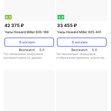
4.5
4.9
42 375 ₽
33 455 ₽
Часы Howard Miller 635-189
Часы Howard Miller 625-401
В магазин
В магазин
Bestwatch
5.0
Bestwatch
5.0
Тип механизма: кварцевые
,
Тип механизма: кварцевые
,
материал корпуса: дерево
отображение времени: аналоговое
(стрелки)
,
цифры: римские
,
материал корпуса:
дерево+пластик
,
маятник: есть