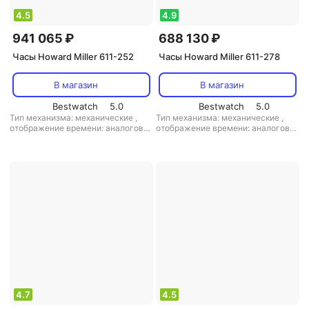
4.5
4.9
941 065 ₽
688 130 ₽
Часы Howard Miller 611-252
Часы Howard Miller 611-278
В магазин
В магазин
Bestwatch
5.0
Bestwatch
5.0
Тип механизма: механические
,
Тип механизма: механические
,
отображение времени: аналоговое
отображение времени: аналоговое
(стрелки)
,
цифры: арабские
,
(стрелки)
,
цифры: арабские
,
материал корпуса: дерево
,
материал корпуса: дерево
маятник: есть
4.7
4.5