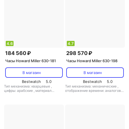
4.6
4.7
184 560 ₽
298 570 ₽
Часы Howard Miller 630-181
Часы Howard Miller 630-198
В магазин
В магазин
Bestwatch
5.0
Bestwatch
5.0
Тип механизма: кварцевые
,
Тип механизма: механические
,
цифры: арабские
,
материал
отображение времени: аналоговое
корпуса: дерево
,
кол-во мелодий:
(стрелки)
,
цифры: римские
,
2
материал корпуса: дерево
,
кол-во
мелодий: 1