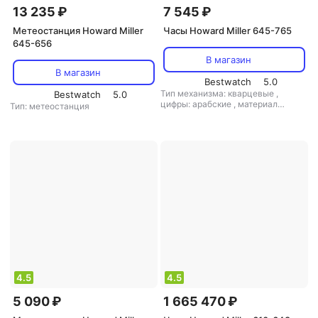
13 235 ₽
7 545 ₽
Метеостанция Howard Miller
Часы Howard Miller 645-765
645-656
В магазин
В магазин
Bestwatch
5.0
Тип механизма: кварцевые
,
Bestwatch
5.0
цифры: арабские
,
материал
Тип: метеостанция
корпуса: алюминий
4.5
4.5
5 090 ₽
1 665 470 ₽