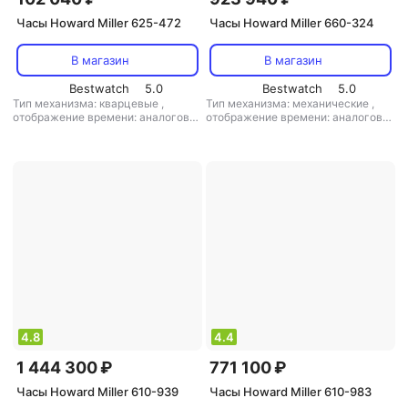
Часы Howard Miller 625-472
Часы Howard Miller 660-324
В магазин
В магазин
Bestwatch
5.0
Bestwatch
5.0
Тип механизма: кварцевые
,
Тип механизма: механические
,
отображение времени: аналоговое
отображение времени: аналоговое
(стрелки)
,
цифры: римские
,
(стрелки)
,
цифры: арабские
,
материал корпуса: сталь+пластик
стекло: минеральное
,
материал
корпуса: дерево
,
маятник: есть
,
кол-во мелодий: 1
4.8
4.4
1 444 300 ₽
771 100 ₽
Часы Howard Miller 610-939
Часы Howard Miller 610-983