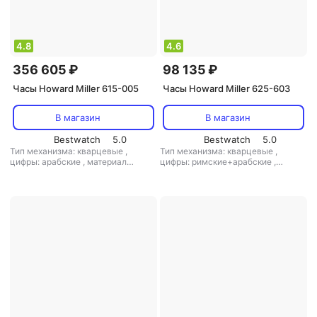
4.8
4.6
356 605 ₽
98 135 ₽
Часы Howard Miller 615-005
Часы Howard Miller 625-603
В магазин
В магазин
Bestwatch
5.0
Bestwatch
5.0
Тип механизма: кварцевые
,
Тип механизма: кварцевые
,
цифры: арабские
,
материал
цифры: римские+арабские
,
корпуса: дерево
,
маятник: есть
,
материал корпуса: дерево
,
кол-во мелодий: 2
маятник: есть