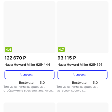
маятник: есть
,
кол-во мелодий: 1
дерево+пластик
,
маятник: есть
,
кол-во мелодий: 2
4.4
4.7
122 670 ₽
93 115 ₽
Часы Howard Miller 625-444
Часы Howard Miller 625-596
В магазин
В магазин
Bestwatch
5.0
Bestwatch
5.0
Тип механизма: кварцевые
,
Тип механизма: кварцевые
,
отображение времени: аналоговое
материал корпуса:
(стрелки)
,
цифры: арабские
,
пластик+дерево
материал корпуса: дерево
,
маятник: есть