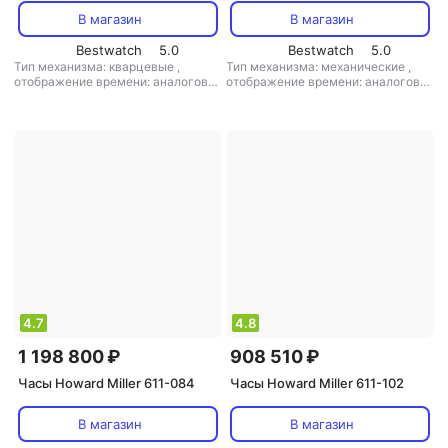
В магазин
В магазин
Bestwatch
5.0
Bestwatch
5.0
Тип механизма: кварцевые
,
Тип механизма: механические
,
отображение времени: аналоговое
отображение времени: аналоговое
(стрелки)
,
цифры: римские
,
(стрелки)
,
материал корпуса:
материал корпуса: дерево
,
кол-во
дерево
,
кол-во мелодий: 3
мелодий: 2
4.7
4.8
1 198 800 ₽
908 510 ₽
Часы Howard Miller 611-084
Часы Howard Miller 611-102
В магазин
В магазин