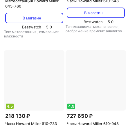
Метеостанция Howard Miller
Часы Howard Miller 610-648
645-760
В магазин
В магазин
Bestwatch
5.0
Тип механизма: механические
,
Bestwatch
5.0
отображение времени: аналоговое
Тип: метеостанция
,
измерение:
(стрелки)
,
цифры: арабские
,
влажности
материал корпуса: дерево
,
кол-во
мелодий: 3
4.5
4.9
218 130 ₽
727 650 ₽
Часы Howard Miller 610-733
Часы Howard Miller 610-948