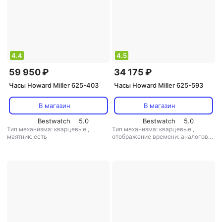
4.4
4.5
59 950 ₽
34 175 ₽
Часы Howard Miller 625-403
Часы Howard Miller 625-593
В магазин
В магазин
Bestwatch
5.0
Bestwatch
5.0
Тип механизма: кварцевые
,
Тип механизма: кварцевые
,
маятник: есть
отображение времени: аналоговое
(стрелки)
,
цифры: римские