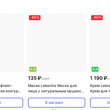
 тип кожи
,
нормальная, проблемная
,
тип товар
оротка
,
эффект: анти-акне,
антивозра
увлажнение
морщинами
-
60
%
-
60
%
ние,
увлажнен
4.8
4.9
135 ₽
1 190 ₽
338 ₽
2
ифтинг-
Маска Labonita Маска для
Крем Labo
ки контура
лица с натуральным муцином
Крем для л
 50 мл
улитки 23.0
Tone Up 4
н
В магазин
В