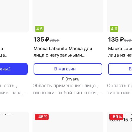
4.5
4.6
135 ₽
135 ₽
338 ₽
338 
ta
Маска Labonita Маска для
Маска Lab
ца
лица с натуральными
лица из н
ре ампул с
витаминами 23.0
коллагена
ивания кожи
В магазин
В
цены
2
Л'Этуаль
ы: есть
,
Область применения: лицо
,
Область п
ия: глаза,
тип кожи: любой тип кожи
,
тип кожи:
тип товара: маска
,
эффект:
тип товар
тип товара:
отбеливание, увлажнение
питание
кт:
-
45
%
-
59
%
емных
течности