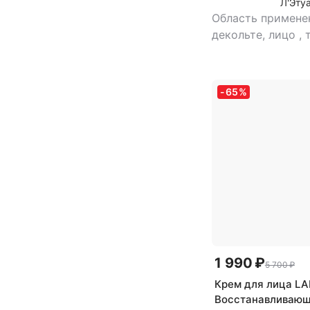
Л'Эту
Область примене
декольте, лицо
,
любой тип кожи
маска
,
эффект: и
от черных точек, 
-
65
%
увлажнение
1 990 ₽
5 700 ₽
Крем для лица L
Восстанавливающ