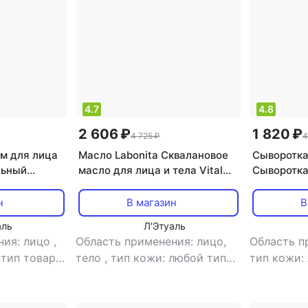
4.7
4.8
2 606 ₽
1 820 ₽
4 725 ₽
4
ем для лица
Масло Labonita Сквалановое
Сыворотка
льный
масло для лица и тела Vital
Сыворотка
итательный
Squalane Oil 30 мл
Восстана
ожи 50.0
сыворотка
н
В магазин
В
для пробл
аль
Л'Этуаль
ния: лицо
,
Область применения: лицо,
Область п
,
тип товара:
тело
,
тип кожи: любой тип
тип кожи:
кожи
,
тип товара: масло
,
проблемн
эффект: питание, увлажнение
сыворотк
влажнение
акне, увл