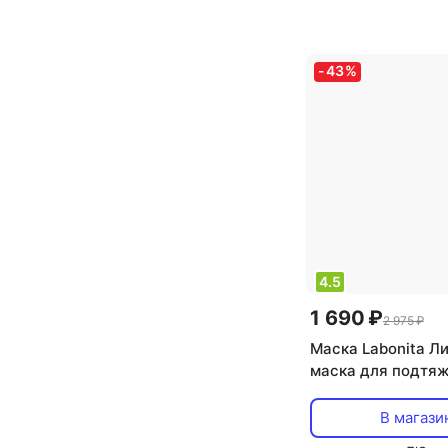
тип кожи: любой
тип товара: сыв
эффект: борьба с
-
43
%
морщинами, пита
увлажнение
4.5
1 690 ₽
2 975 ₽
Маска Labonita Л
маска для подтяж
лица V-line lifting
В магази