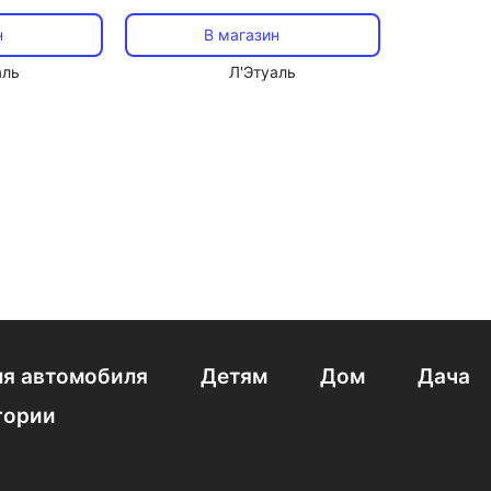
NMN Return
микроспикулами NMN Return
Spicule 50
н
В магазин
аль
Л'Этуаль
я автомобиля
Детям
Дом
Дача
гории