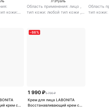
аль
Л'Этуаль
ния:
Область применения: лицо
,
Область п
тип кожи:
тип кожи: любой тип кожи
,
тип кожи:
,
тип товара:
тип товара: маска
,
эффект:
тип товар
збавление
питание, увлажнение
избавлени
лифтинг,
отбеливан
-
66
%
1 990 ₽
5 790 ₽
ABONITA
Крем для лица LABONITA
ий крем с
Восстанавливающий крем с