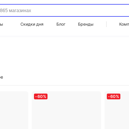
ды
Скидки дня
Блог
Бренды
Ком
ое
-
60
%
-
60
%