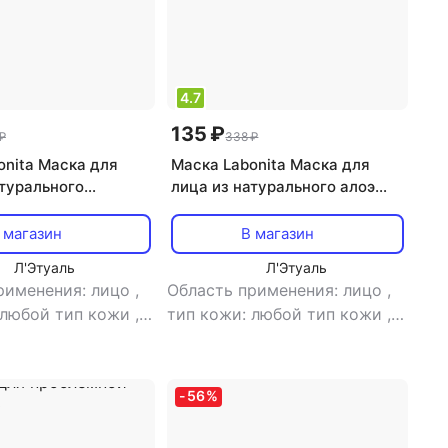
4.7
135 ₽
₽
338 ₽
onita Маска для
Маска Labonita Маска для
атурального
лица из натурального алоэ
 23.0
23.0
 магазин
В магазин
Л'Этуаль
Л'Этуаль
рименения: лицо
,
Область применения: лицо
,
 любой тип кожи
,
тип кожи: любой тип кожи
,
а: маска
,
эффект:
тип товара: маска
,
эффект:
питание, увлажнение
-
56
%