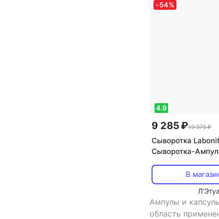
-
54
%
4.9
9 285 ₽
19 975 ₽
Сыворотка Laboni
Сыворотка-Ампул
против мощин Wrin
56 мл
В магази
Л'Эту
Ампулы и капсул
область примене