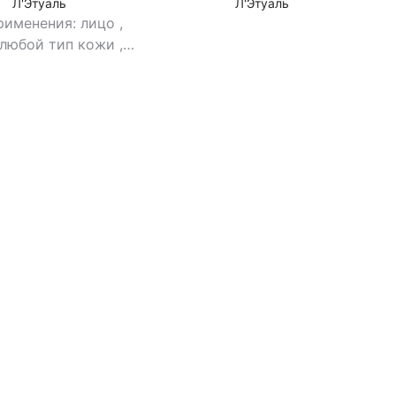
Л'Этуаль
Л'Этуаль
рименения: лицо
,
 любой тип кожи
,
а: крем
,
эффект:
е от черных точек,
ие, увлажнение