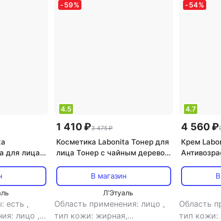
-
59
%
-
54
%
4.5
4.7
1 410 ₽
4 560 ₽
3 475 ₽
ta
Косметика Labonita Тонер для
Крем Labo
а для лица
лица Тонер с чайным деревом
Антивозра
kle Delete
для проблемной кожи 125.0
лица Wrink
н
В магазин
В
аль
Л'Этуаль
ы: есть
,
Область применения: лицо
,
Область п
ния: лицо
,
тип кожи: жирная,
тип кожи: