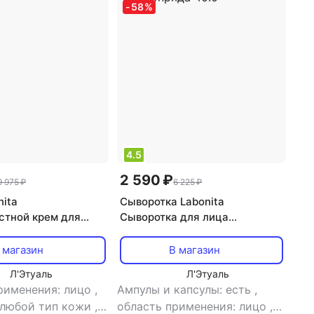
-
58
%
4.5
2 590 ₽
9 975 ₽
6 225 ₽
nita
Сыворотка Labonita
стной крем для
Сыворотка для лица
le Delete 50 мл
Сыворотка для лица с
коконом золотого шелкопряда
 магазин
В магазин
40.0
Л'Этуаль
Л'Этуаль
рименения: лицо
,
Ампулы и капсулы: есть
,
 любой тип кожи
,
область применения: лицо
,