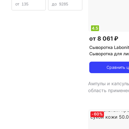
от
до
4.5
от 8 061 ₽
Сыворотка Laboni
Сыворотка для ли
Сыворотка в набо
эффектом выравн
Сравнить 
50.0
Ампулы и капсул
область применен
лицо
,
тип кожи:
чувствительная
,
сыворотка
,
эффе
-
60
%
избавление от т
кругов, снятие о