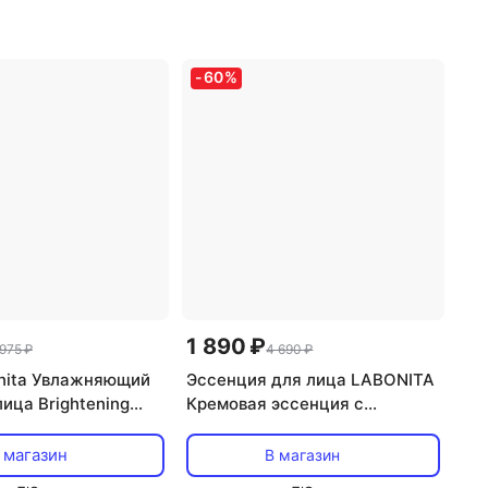
а: крем
,
эффект:
тип кожи: любой тип кожи
,
стной, борьба с
тип товара: сыворотка
,
, питание,
эффект: увлажнение
-
60
%
ие
1 890 ₽
 975 ₽
4 690 ₽
nita Увлажняющий
Эссенция для лица LABONITA
ица Brightening
Кремовая эссенция с
0 мл
ретиналем Vita A Retinal
Creamy Essence 30
 магазин
В магазин