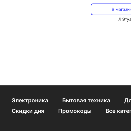
микроспикулами 
Spicule 30
В магази
Л'Эту
Электроника
Бытовая техника
Дл
Скидки дня
Промокоды
Все кате