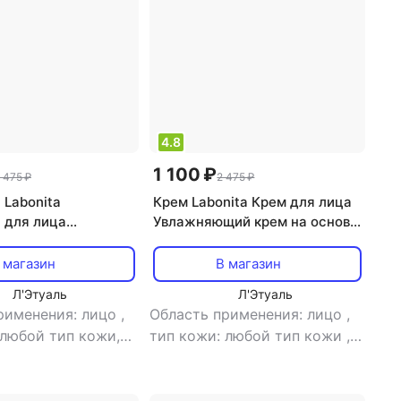
4.8
1 100 ₽
 475 ₽
2 475 ₽
 Labonita
Крем Labonita Крем для лица
 для лица
Увлажняющий крем на основе
вливающая
солодки 50.0
 с чайным деревом
 магазин
В магазин
емной кожи 15.0
Л'Этуаль
Л'Этуаль
рименения: лицо
,
Область применения: лицо
,
 любой тип кожи,
тип кожи: любой тип кожи
,
ая
,
тип товара:
тип товара: крем
,
эффект:
а
,
эффект: анти-
отбеливание, увлажнение
ажнение