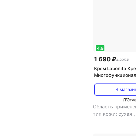
4.9
1 690 ₽
4 225 ₽
Крем Labonita Кр
Многофункциона
антивозрастной п
крем для сухой к
В магази
Л'Эту
Область примене
тип кожи: сухая
крем
,
эффект:
антивозрастной,
тонизирующий, у