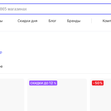
ды
Скидки дня
Блог
Бренды
Ком
ар
ое
12
-
50
%
СКИДКИ ДО
%