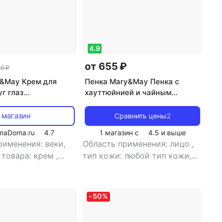
4.9
от 655 ₽
40 ₽
&May Крем для
Пенка Mary&May Пенка с
г глаз
хауттюйнией и чайным
ий | Tranexamic
деревом | Houttuynia Cordata
athion Eye Cream
+ Tea Tree Cleansing Foam
 магазин
Сравнить цены
2
150ml
maDoma.ru
4.7
1 магазин с
4.5
и выше
рименения: веки,
Область применения: лицо
,
 товара: крем
,
тип кожи: любой тип кожи,
нтивозрастной,
проблемная, чувствительная
,
ие
тип товара: пенка
,
эффект:
анти-акне, антистресс,
-
50
%
очищение