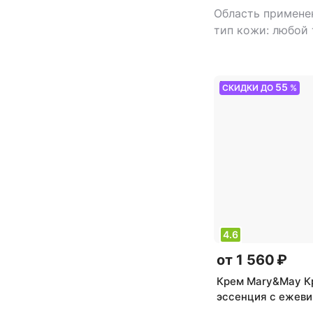
Область примене
тип кожи: любой
тип товара: маск
55
СКИДКИ ДО
%
4.6
от 1 560 ₽
Крем Mary&May К
эссенция с ежев
комплексом | Veg