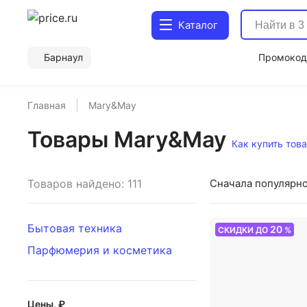
Каталог
Барнаул
Промоко
Главная
Mary&May
Товары Mary&May
Как купить тов
Товаров найдено: 111
Сначала популярн
Бытовая техника
20
СКИДКИ ДО
%
Парфюмерия и косметика
Цены, ₽