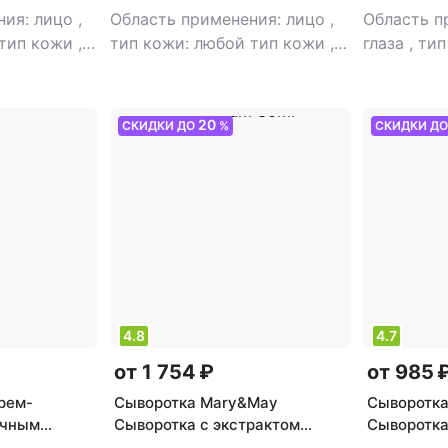
ния: лицо
,
Область применения: лицо
,
Область п
 тип кожи
,
тип кожи: любой тип кожи
,
глаза
,
тип
а
тип товара: маска
,
эффект:
кожи
,
тип
отбеливание
эффект: а
отбеливан
20
СКИДКИ ДО
%
СКИДКИ Д
4.8
4.7
от 1 754 ₽
от 985 
рем-
Сыворотка Mary&May
Сыворотк
ичным
Сыворотка с экстрактом
Сыворотка
an
хауттюйнии и чайного дерева
комплексом