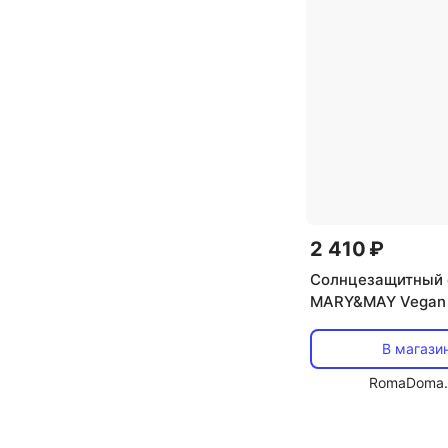
2 410 ₽
Солнцезащитный 
MARY&MAY Vegan 
Bakuchiol Sun Sti
PA++ 18г + Сывор
В магази
ПОДАРОК
RomaDoma.