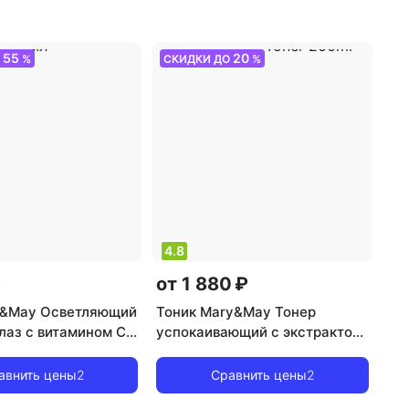
а: сыворотка
,
тип товара: маска
,
эффект:
нтивозрастной,
отбеливание, увлажнение
55
20
О
%
СКИДКИ ДО
%
4.8
₽
от 1 880 ₽
y&May Осветляющий
Тоник Mary&May Тонер
лаз c витамином С |
успокаивающий с экстрактом
 Acid+ Glutathion
центеллы азиатской | Vegan
 30мл
Cica Tea Tree AHA PHA Toner
авнить цены
2
Сравнить цены
2
200ml