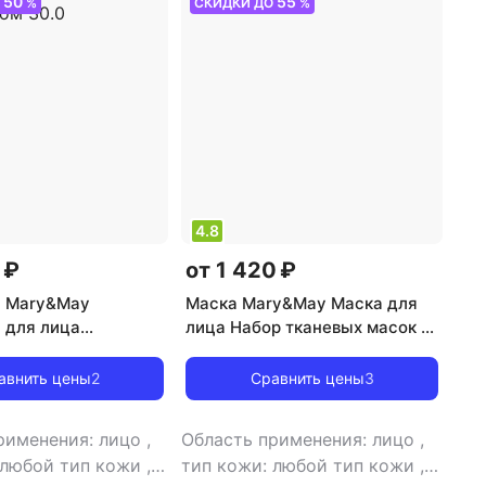
50
55
О
%
СКИДКИ ДО
%
4.8
 ₽
от 1 420 ₽
а Mary&May
Маска Mary&May Маска для
 для лица
лица Набор тканевых масок c
 антиоксидантная с
пептидами 30.0
ом и ежевичным
авнить цены
2
Сравнить цены
3
м 30.0
рименения: лицо
,
Область применения: лицо
,
 любой тип кожи
,
тип кожи: любой тип кожи
,