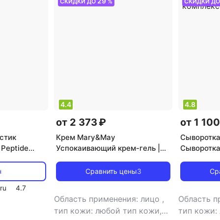
29
СКИДКИ ДО
%
СКИДКИ Д
4.4
4.8
от 2 373 ₽
от 1 100
стик
Крем Mary&May
Сыворотк
Peptide
Успокаивающий крем-гель |
Сыворотка
ck SPF50+
Sensitive Soothing Gel Blemish
Сыворотка
отка В
Cream 70мл
идебенон
н
Сравнить цены
3
Ср
комплексо
ru
4.7
Область применения: лицо
,
Область п
тип кожи: любой тип кожи,
тип кожи: