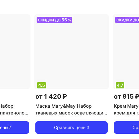
проблемная, чувствительная
,
тип товар
тип товара: крем
,
эффект:
эффект: а
анти-акне, антистресс,
питание
55
СКИДКИ ДО
%
СКИДКИ Д
питание, увлажнение
4.5
4.7
от 1 420 ₽
от 915 
Набор
Маска Mary&May Набор
Крем Mar
 пантенолом
тканевых масок осветляющих
крем для г
enol Hydra
| Niacinamide Vitamin C
Tranexamic
Brightening Mask 30ea
Eye Cream
цены
2
Сравнить цены
3
Ср