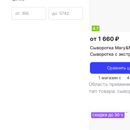
от
до
4.7
от 1 660 ₽
Сыворотка Mary&
Сыворотка с экст
центеллы азиатско
Asiatica Serum 30
Сравнить 
1 магазин с
4
Область примене
тип товара: сыв
эффект: антистре
30
СКИДКИ ДО
%