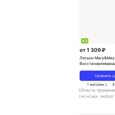
4.5
от 1 309 ₽
Лосьон Mary&May
Восстанавливаю
увлажняющий лос
витамином С Vitam
Сравнить 
Lotion 120 мл
1 магазин с
4
Область примене
тип кожи: любой
тип товара: лось
отбеливание, ув