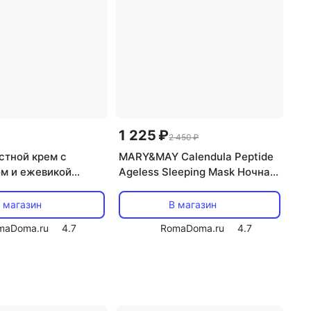
1 225 ₽
2 450 ₽
стной крем с
MARY&MAY Calendula Peptide
м и ежевикой
Ageless Sleeping Mask Ночная
 Idebenone
гелевая маска с календулой и
 Intense Cream 70г
пептидами
 магазин
В магазин
maDoma.ru
4.7
RomaDoma.ru
4.7