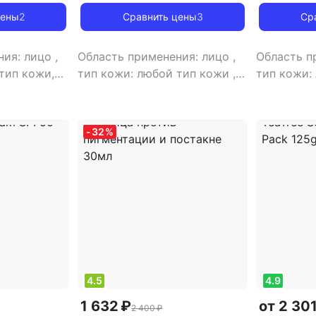
ex Cream
| Houttuynia Cordata + Tea
Complex S
цены
2
Сравнить цены
3
Ср
Tree Serum 30ml
ния: лицо
,
Область применения: лицо
,
Область п
тип кожи,
тип кожи: любой тип кожи
,
тип кожи:
а: крем
,
тип товара: сыворотка
тип товар
астной,
эффект: а
питание
-
32
%
4.5
4.9
1 632 ₽
от 2 301
2 400 ₽