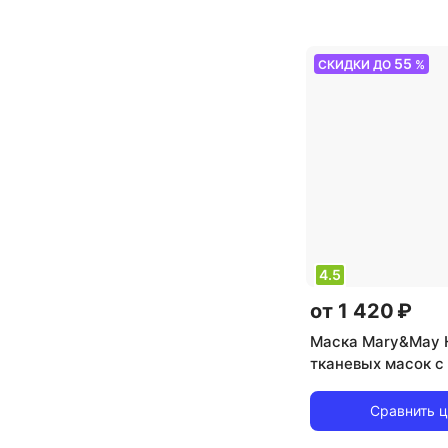
55
СКИДКИ ДО
%
4.5
от 1 420 ₽
Маска Mary&May 
тканевых масок c
| Hyaluronic Panth
Mask 30ea
Сравнить 