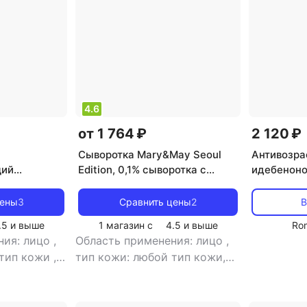
4.6
от 1 764 ₽
2 120 ₽
Сыворотка Mary&May Seoul
Антивозра
щий
Edition, 0,1% сыворотка с
идебеноно
ьон с
ретинолом и бакучиолом, без
MARY&MAY
in C+ Bifida
отдушек, 80 мл
Blackberry
цены
3
Сравнить цены
2
В
.5
и выше
1 магазин с
4.5
и выше
Ro
ния: лицо
,
Область применения: лицо
,
 тип кожи
,
тип кожи: любой тип кожи,
он
,
эффект:
проблемная
,
тип товара:
лажнение
сыворотка
,
эффект: анти-
акне, антивозрастной,