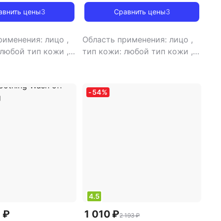
erum 30ml
Bifida Toner 120ml
авнить цены
3
Сравнить цены
3
рименения: лицо
,
Область применения: лицо
,
 любой тип кожи
,
тип кожи: любой тип кожи
,
а: сыворотка
,
тип товара: тоник
,
эффект:
нтивозрастной,
отбеливание, увлажнение
-
54
%
4.5
 ₽
1 010 ₽
2 193 ₽