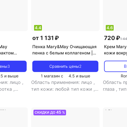
4.4
4.6
от 1 131 ₽
720 ₽
1 4
May
Пенка Mary&May Очищающая
Крем Mary
рактом
пенка с белым коллагеном |
кожи вокру
й | Centella
White Collagen Cleansing Foam
осветляющ
ml
150ml
Acid+ Glut
В
цены
3
Сравнить цены
2
12мл
.5
и выше
1 магазин с
4.5
и выше
Ro
ния: лицо
,
Область применения: лицо
,
Область п
оротка
,
тип кожи: любой тип кожи
,
глаза
,
тип
сс
тип товара: пенка
,
эффект:
эффект: а
отбеливание, очищение
отбеливан
45
СКИДКИ ДО
%