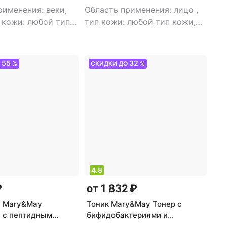
рименения: веки,
Область применения: лицо
,
 кожи: любой тип
тип кожи: любой тип кожи,
 товара: крем
,
проблемная
,
тип товара:
нтивозрастной,
тоник
,
эффект: анти-акне,
ие, питание
антистресс
55
32
О
%
СКИДКИ ДО
%
4.8
₽
от 1 832 ₽
а Mary&May
Тоник Mary&May Тонер с
 с пептидным
бифидобактериями и
 | 6 Peptide
витамином B5 | Vitamine В5+