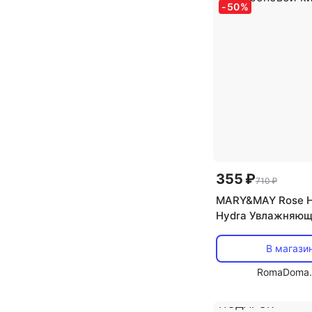
-
50
%
355 ₽
710 ₽
MARY&MAY Rose H
Hydra Увлажняющ
маска с розой и 
кислотой
В магази
RomaDoma.