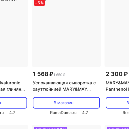
-
5
%
антистресс, избавление от
черных точек, увлажнение
1 568 ₽
2 300 ₽
1 650 ₽
yaluronic
Успокаивающая сыворотка с
MARY&MAY 
ая глиняная
хауттюйнией MARY&MAY
Panthenol
гиалуроновой
Houttuynia Cordata+Tea Tree
гиалуроно
Serum 30мл
пантеноло
н
В магазин
В
ru
4.7
RomaDoma.ru
4.7
Ro