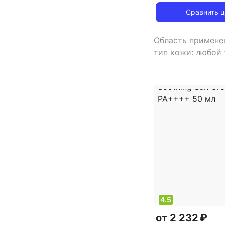
Blackberry Compl
Сравнить 
Essence 140ml
Область примене
тип кожи: любой 
сухая
,
тип товар
эффект: антивозр
увлажнение
4.5
от 2 232 ₽