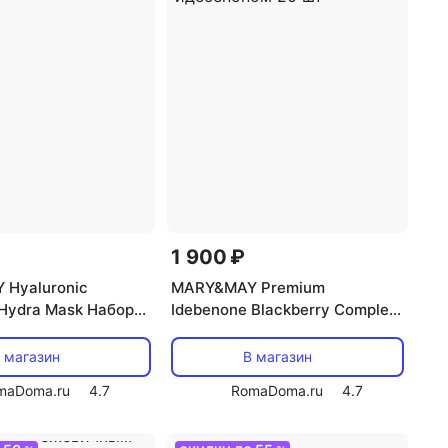
1 900 ₽
Hyaluronic
MARY&MAY Premium
 Hydra Mask Набор
Idebenone Blackberry Complex
вых масок с
Набор омолаживающих масок
м 30шт
с идебеноном 20 шт
 магазин
В магазин
maDoma.ru
4.7
RomaDoma.ru
4.7