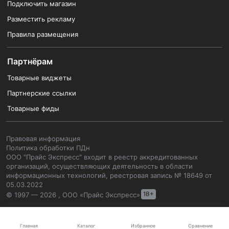
Подключить магазин
Разместить рекламу
Правила размещения
Партнёрам
Товарные виджеты
Партнерские ссылки
Товарные фиды
Правовая информация
Политика обработки ПДн
ООО "Прайс Экспресс" входит в реестр аккредитованных
организаций, осуществляющих деятельность в области
информационных технологий, реестровая запись № 18649 от
05.03.2022
© 1997 — 2026 , ООО «Прайс Экспресс»
Каталог
Главная
Избранное
Сравнение