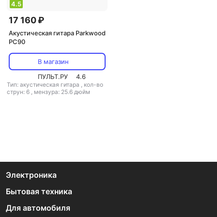
4.5
17 160 ₽
Акустическая гитара Parkwood
PC90
В магазин
ПУЛЬТ.РУ
4.6
Тип: акустическая гитара
,
кол-во
струн: 6
,
мензура: 25.6 дюйм
Электроника
Бытовая техника
Для автомобиля