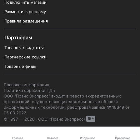
Подключить магазин
Разместить рекламу
Правила размещения
Партнёрам
Товарные виджеты
Партнерские ссылки
Товарные фиды
Правовая информация
Политика обработки ПДн
ООО "Прайс Экспресс" входит в реестр аккредитованных
организаций, осуществляющих деятельность в области
информационных технологий, реестровая запись № 18649 от
05.03.2022
© 1997 — 2026 , ООО «Прайс Экспресс»
Каталог
Главная
Избранное
Сравнение