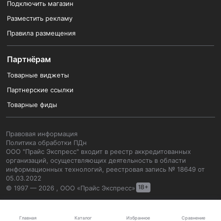
Подключить магазин
Разместить рекламу
Правила размещения
Партнёрам
Товарные виджеты
Партнерские ссылки
Товарные фиды
Правовая информация
Политика обработки ПДн
ООО "Прайс Экспресс" входит в реестр аккредитованных
организаций, осуществляющих деятельность в области
информационных технологий, реестровая запись № 18649 от
05.03.2022
© 1997 — 2026 , ООО «Прайс Экспресс»
Каталог
Главная
Избранное
Сравнение