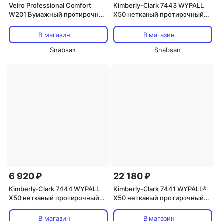
Veiro Professional Comfort
Kimberly-Clark 7443 WYPALL
W201 Бумажный протирочный
X50 нетканый протирочный
материал 60х300
материал (салфетки желтые в
пачке 50шт)
В магазин
В магазин
Snabsan
Snabsan
6 920 ₽
22 180 ₽
Kimberly-Clark 7444 WYPALL
Kimberly-Clark 7441 WYPALL®
X50 нетканый протирочный
X50 нетканый протирочный
материал (салфетки красные в
материал (салфетки синие в
пачке 50шт)
пачке 50шт)
В магазин
В магазин