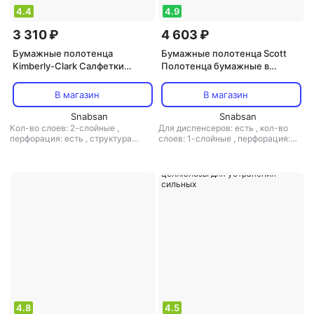
4.4
4.9
3 310 ₽
4 603 ₽
Бумажные полотенца
Бумажные полотенца Scott
Kimberly-Clark Салфетки
Полотенца бумажные в
хозяйственные в рулоне
рулонах Kimberly Clark
Wypall L20 нетканое полотно
Essential Slimroll 1-слойные 6
В магазин
В магазин
38.5x32.5 см 500 листов в
рулонов по 190 метров
рулоне
Snabsan
Snabsan
Кол-во слоев: 2-слойные
,
Для диспенсеров: есть
,
кол-во
перфорация: есть
,
структура
слоев: 1-слойные
,
перфорация:
волокна: первичное волокно
,
тип
нет
,
рисунок: нет
,
структура
товара: протирочная бумага
волокна: первичное волокно
,
тип
товара: полотенца
,
тиснение: есть
4.8
4.5