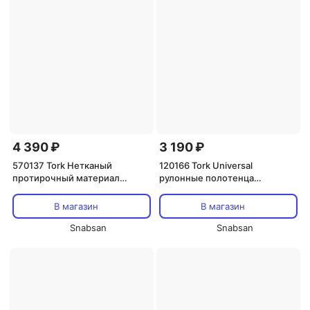
4 390 ₽
3 190 ₽
570137 Tork Нетканый
120166 Tork Universal
протирочный материал
рулонные полотенца
суперпрочный
однослойные с центральной
вытяжкой
В магазин
В магазин
Snabsan
Snabsan