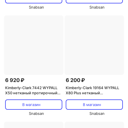
Snabsan
Snabsan
6 920 ₽
6 200 ₽
Kimberly-Clark 7442 WYPALL
Kimberly-Clark 19164 WYPALL
X50 нетканый протирочный
X80 Plus нетканый
материал (салфетки зеленые
протирочный материал
в пачке 50шт)
(салфетки желтые)
В магазин
В магазин
Snabsan
Snabsan