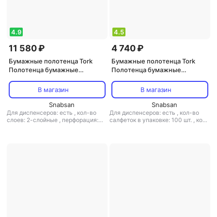
4.9
4.5
11 580 ₽
4 740 ₽
Бумажные полотенца Tork
Бумажные полотенца Tork
Полотенца бумажные
Полотенца бумажные
листовые Premium H2 100288
листовые Advanced Н2 471135
М-сложения 2-слойные 21
Z-сложения 2-слойные 20
В магазин
В магазин
пачка по 110 листов
пачек по 190 листов
Snabsan
Snabsan
Для диспенсеров: есть
,
кол-во
Для диспенсеров: есть
,
кол-во
слоев: 2-слойные
,
перфорация:
салфеток в упаковке: 100 шт.
,
кол-
нет
,
рисунок: нет
,
структура
во слоев: 2-слойные
,
перфорация:
волокна: вторичное волокно
,
тип
нет
,
рисунок: нет
,
структура
товара: полотенца
,
тиснение: есть
волокна: первичное волокно
,
тип
товара: полотенца
,
тиснение: есть