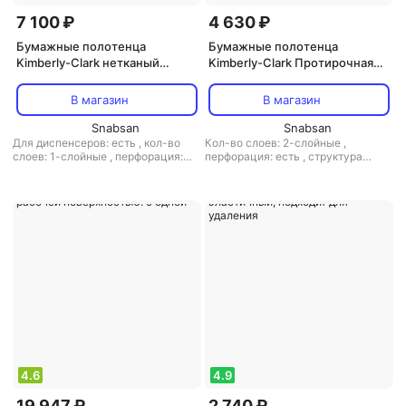
7 100 ₽
4 630 ₽
Бумажные полотенца
Бумажные полотенца
Kimberly-Clark нетканый
Kimberly-Clark Протирочная
материал Нетканый
бумага 7317 WypAll L20
протирочный материал 8356
производства Очистка и
В магазин
В магазин
белый
техобслуживание.
Snabsan
Одноразовые протирочные
Snabsan
Для диспенсеров: есть
,
кол-во
Кол-во слоев: 2-слойные
,
салфетки из 100% целлюлозы
слоев: 1-слойные
,
перфорация:
перфорация: есть
,
структура
для устранения сильных
есть
,
структура волокна:
волокна: первичное волокно
,
тип
первичное волокно
,
тип товара:
товара: салфетки
протирочная бумага
4.6
4.9
19 947 ₽
2 740 ₽