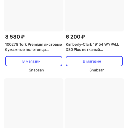
8 580 ₽
6 200 ₽
100278 Tork Premium листовые
Kimberly-Clark 19154 WYPALL
бумажные полотенца
X80 Plus нетканый
Singlefold сложения ZZ
протирочный материал
ультрамягкие Система H3
(салфетки зеленые)
В магазин
В магазин
Snabsan
Snabsan