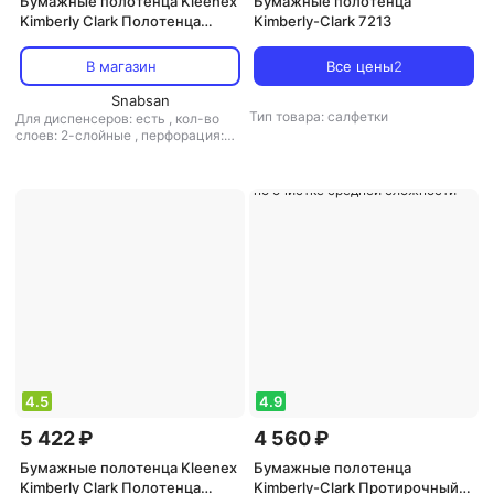
Бумажные полотенца Kleenex
Бумажные полотенца
Kimberly Clark Полотенца
Kimberly-Clark 7213
бумажные листовые Kimberly-
Clark Ultra S-сложения 2-
В магазин
Все цены
2
слойные 30 пачек по 124
листа
Snabsan
Тип товара: салфетки
Для диспенсеров: есть
,
кол-во
слоев: 2-слойные
,
перфорация:
нет
,
рисунок: нет
,
структура
волокна: вторичное волокно
,
тип
товара: полотенца
,
тиснение: есть
4.5
4.9
5 422 ₽
4 560 ₽
Бумажные полотенца Kleenex
Бумажные полотенца
Kimberly Clark Полотенца
Kimberly-Clark Протирочный