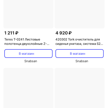
1 211 ₽
4 920 ₽
Teres T-0241 Листовые
420302 Tork очиститель для
полотенца двухслойные Z-
сиденья унитаза, система S2,
сложения
прозрачный
В магазин
В магазин
Snabsan
Snabsan