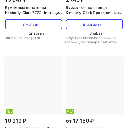
Бумажные полотенца
Бумажные полотенца
Kimberly-Clark 7772 Чистящие
Kimberly-Clark Протирочные
салфетки WypAll Cleaning
салфетки 8380 WypAll X60 в
Wipes в малой тубе
коробке-дозаторе
В магазин
В магазин
производства Уникальное
производства
протирочное средство с
Snabsan
Многофункциональный
Snabsan
Тип товара: салфетки
Структура волокна: первичное
двусторонней рабочей
экономичный материал,
волокно
,
тип товара: салфетки
поверхностью: с одной
эластичный, подходит для
удаления
4.5
4.7
19 919 ₽
от 17 150 ₽