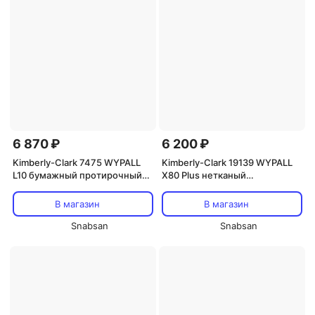
6 870 ₽
6 200 ₽
Kimberly-Clark 7475 WYPALL
Kimberly-Clark 19139 WYPALL
L10 бумажный протирочный
X80 Plus нетканый
материал рулон белый
протирочный материал
(салфетки синие)
В магазин
В магазин
Snabsan
Snabsan