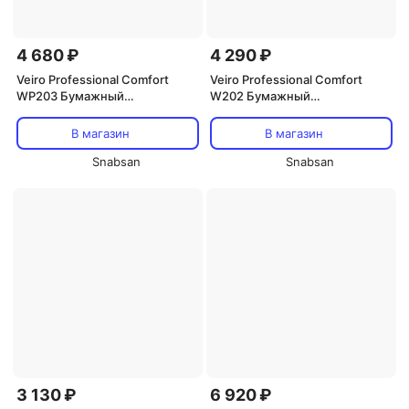
4 680 ₽
4 290 ₽
Veiro Professional Comfort
Veiro Professional Comfort
WP203 Бумажный
W202 Бумажный
протирочный материал с
протирочный материал
центральной вытяжкой
60х300
В магазин
В магазин
60х205
Snabsan
Snabsan
3 130 ₽
6 920 ₽