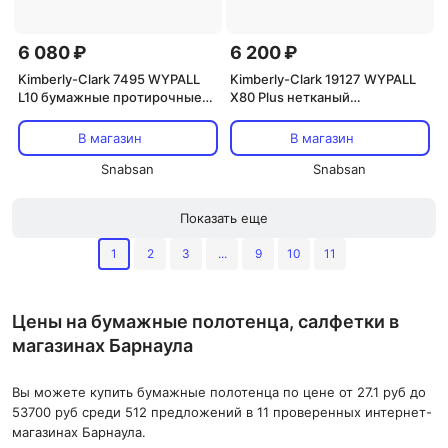
6 080 ₽
6 200 ₽
Kimberly-Clark 7495 WYPALL
Kimberly-Clark 19127 WYPALL
L10 бумажные протирочные
X80 Plus нетканый
полотенца в рулоне системы
протирочный материал
Rollcontrol белые
(салфетки красные)
В магазин
В магазин
Snabsan
Snabsan
Показать еще
1
2
3
...
9
10
11
Цены на бумажные полотенца, салфетки в
магазинах Барнаула
Вы можете купить бумажные полотенца по цене от 27.1 руб до
53700 руб среди 512 предложений в 11 проверенных интернет-
магазинах Барнаула.