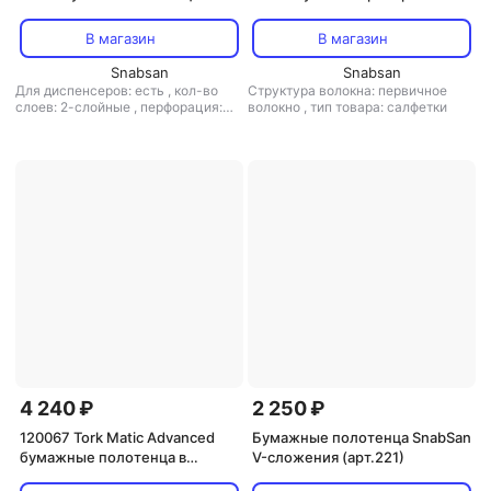
бумажные листовые Kimberly-
материал в коробке 8296
Clark Interfold Z-сложения 2-
WypAll X70 белые
В магазин
В магазин
слойные 15 пачек по 186
производства
листов
Snabsan
ProfessionalМатериал
Snabsan
Для диспенсеров: есть
,
кол-во
Структура волокна: первичное
предназначен для решения
слоев: 2-слойные
,
перфорация:
волокно
,
тип товара: салфетки
задач по очистке средней
нет
,
рисунок: нет
,
структура
сложности
волокна: вторичное волокно
,
тип
товара: полотенца
,
тиснение: есть
4 240 ₽
2 250 ₽
120067 Tork Matic Advanced
Бумажные полотенца SnabSan
бумажные полотенца в
V-сложения (арт.221)
рулонах H1