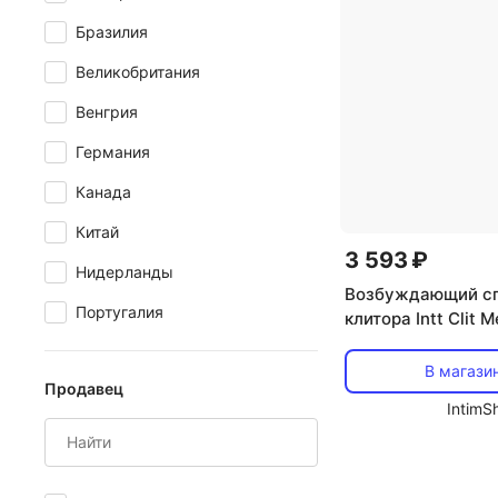
Бразилия
Великобритания
Венгрия
Германия
Канада
Китай
3 593 ₽
Нидерланды
Возбуждающий сп
Португалия
клитора Intt Clit 
12 мл
В магази
Продавец
IntimS