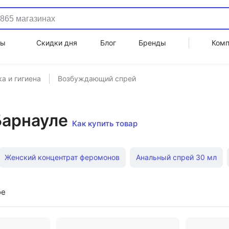
ды
Скидки дня
Блог
Бренды
Ком
а и гигиена
Возбуждающий спрей
Барнауле
Как купить товар
Женский концентрат феромонов
Анальный спрей 30 мл
Мужские феромоны 10 мл
Анальный спрей Pjur
Возб
ое
 мл
Возбуждающий спрей Pjur