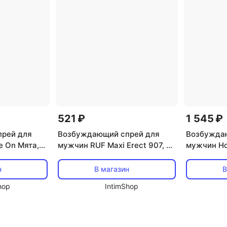
521 ₽
1 545 ₽
рей для
Возбуждающий спрей для
Возбужда
Me On Мята,
мужчин RUF Maxi Erect 907, 25
мужчин Ho
мл
мл
н
В магазин
В
hop
IntimShop