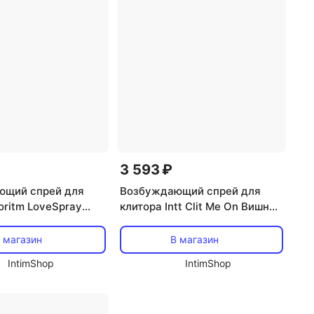
3 593 ₽
ющий спрей для
Возбуждающий спрей для
oritm LoveSpray
клитора Intt Clit Me On Вишня,
 мл
12 мл
 магазин
В магазин
IntimShop
IntimShop