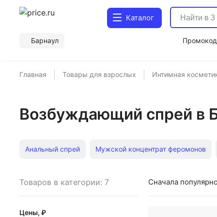
Каталог
Барнаул
Промоко
Главная
Товары для взрослых
Интимная косметик
Возбуждающий спрей в 
Анальный спрей
Мужской концентрат феромонов
Анальный спрей 20 мл
Возбуждающий спрей 18 мл
Товаров в категории: 7
Сначала популярн
Массажное масло Yesforlov
Возбуждающий спрей 20
Цены, ₽