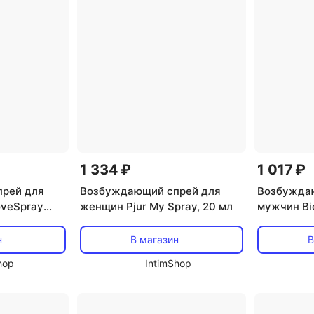
1 334 ₽
1 017 ₽
рей для
Возбуждающий спрей для
Возбужда
oveSpray
женщин Pjur My Spray, 20 мл
мужчин Bi
Active, 18
н
В магазин
В
hop
IntimShop