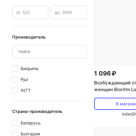
от
до
Производитель
Биоритм
1 096 ₽
Pjur
Возбуждающий сп
женщин Bioritm L
INTT
Active, 18 мл
В магази
Страна-производитель
IntimS
Беларусь
Болгария