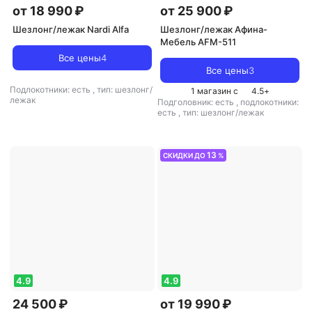
от 18 990 ₽
от 25 900 ₽
Шезлонг/лежак Nardi Alfa
Шезлонг/лежак Афина-
Мебель AFM-511
Все цены
4
Все цены
3
Подлокотники: есть
,
тип: шезлонг/
1 магазин с
4.5
+
лежак
Подголовник: есть
,
подлокотники:
есть
,
тип: шезлонг/лежак
13
СКИДКИ ДО
%
4.9
4.9
24 500 ₽
от 19 990 ₽