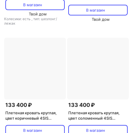
198х64х43,5 см
В магазин
В магазин
Твой дом
Колесики: есть
,
тип: шезлонг/
Твой дом
лежак
133 400 ₽
133 400 ₽
Плетеная кровать круглая,
Плетеная кровать круглая,
цвет коричневый 4SIS
цвет соломенный 4SIS
Стильяно YH-L618W brown
Стильяно YH-L618W
В магазин
В магазин