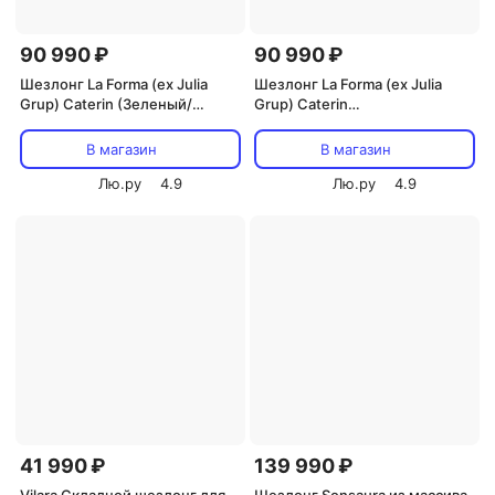
90 990 ₽
90 990 ₽
Шезлонг La Forma (ex Julia
Шезлонг La Forma (ex Julia
Grup) Caterin (Зеленый/
Grup) Caterin
Эвкалипт,Дерево)
(Белый,Бежевый/
Эвкалипт,Дерево)
В магазин
В магазин
Лю.ру
4.9
Лю.ру
4.9
41 990 ₽
139 990 ₽