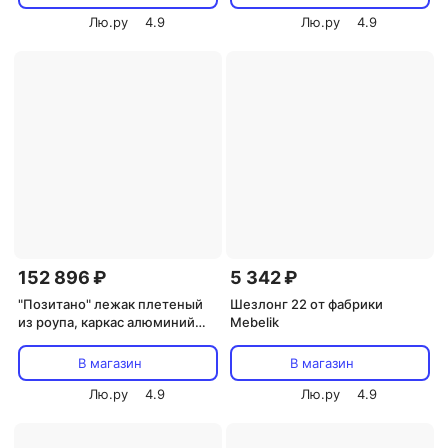
Лю.ру
4.9
Лю.ру
4.9
152 896 ₽
5 342 ₽
"Позитано" лежак плетеный
Шезлонг 22 от фабрики
из роупа, каркас алюминий
Mebelik
темно-серый (RAL7024) муар,
роуп темно-серый круглый,
В магазин
В магазин
ткань темно-серая 027 4SIS
POZ-L-001 RAL7024 Mua D-
Лю.ру
4.9
Лю.ру
4.9
grey(D-gray027)