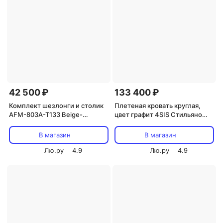
42 500 ₽
133 400 ₽
Комплект шезлонги и столик
Плетеная кровать круглая,
AFM-803A-T133 Beige-
цвет графит 4SIS Стильяно
Terracotta (2+1)
YH-L618W graphite
(Искусственный ротанг) Afina
В магазин
В магазин
Лю.ру
4.9
Лю.ру
4.9