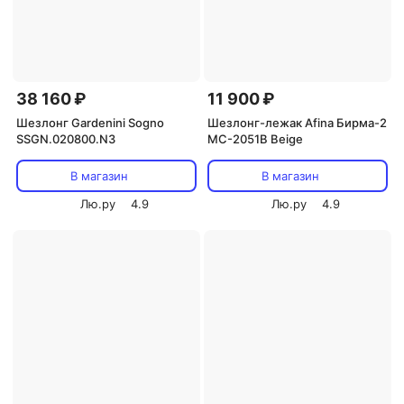
38 160 ₽
11 900 ₽
Шезлонг Gardenini Sogno
Шезлонг-лежак Afina Бирма-2
SSGN.020800.N3
MC-2051B Beige
В магазин
В магазин
Лю.ру
4.9
Лю.ру
4.9