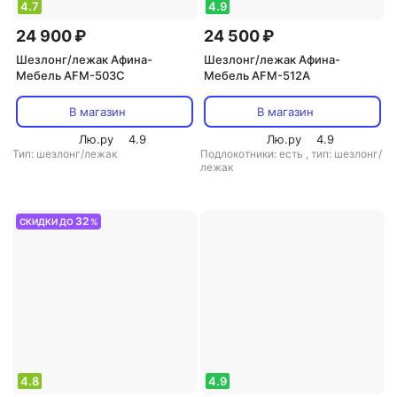
4.7
4.9
24 900 ₽
24 500 ₽
Шезлонг/лежак Афина-
Шезлонг/лежак Афина-
Мебель AFM-503C
Мебель AFM-512A
В магазин
В магазин
Лю.ру
4.9
Лю.ру
4.9
Тип: шезлонг/лежак
Подлокотники: есть
,
тип: шезлонг/
лежак
32
СКИДКИ ДО
%
4.8
4.9