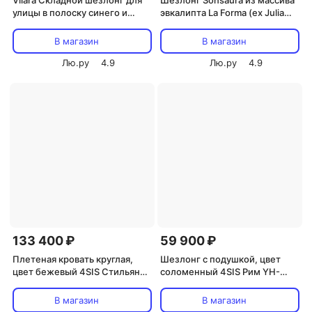
Vilara Складной шезлонг для
Шезлонг Sonsaura из массива
улицы в полоску синего и
эвкалипта La Forma (ex Julia
бежевого цвета La Forma (ex
Grup) 191985
Julia Grup) 262379
В магазин
В магазин
Лю.ру
4.9
Лю.ру
4.9
133 400 ₽
59 900 ₽
Плетеная кровать круглая,
Шезлонг с подушкой, цвет
цвет бежевый 4SIS Стильяно
соломенный 4SIS Рим YH-
YH-L618W beige
L1032W-1
В магазин
В магазин