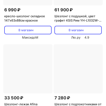
6 990 ₽
61 900 ₽
кресло-шезлонг складное
Шезлонг с подушкой, цвет
147х63х88см красное
графит 4SIS Рим YH-L1032W-1
graphite
В магазин
В магазин
МаксидоМ
Лю.ру
4.9
33 500 ₽
7 280 ₽
Шезлонг-лежак Afina
Шезлонг с подлокотниками от