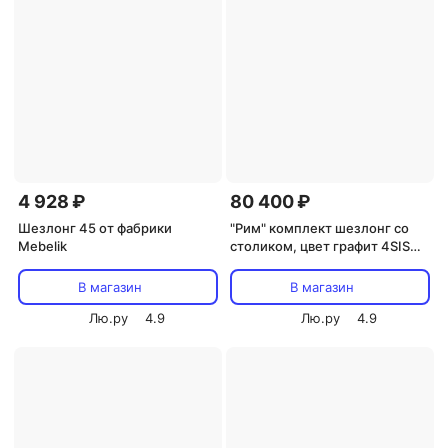
4 928 ₽
80 400 ₽
Шезлонг 45 от фабрики
"Рим" комплект шезлонг со
Mebelik
столиком, цвет графит 4SIS
арт.УТ-00003575
В магазин
В магазин
Лю.ру
4.9
Лю.ру
4.9