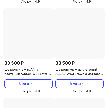
Лю.ру
4.9
Лю.ру
4.9
33 500 ₽
33 500 ₽
Шезлонг-лежак Afina
Шезлонг-лежак плетеный
плетеный A30C2-W85 Latte с
A30A2-W53 Brown с матрасом
матрасом
(Искусственный ротанг/
Коричневый) Afina
В магазин
В магазин
Лю.ру
4.9
Лю.ру
4.9