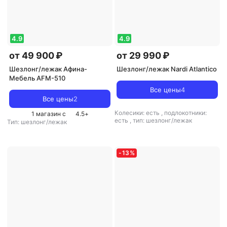
4.9
4.9
от 49 900 ₽
от 29 990 ₽
Шезлонг/лежак Афина-
Шезлонг/лежак Nardi Atlantico
Мебель AFM-510
Все цены
4
Все цены
2
Колесики: есть
,
подлокотники:
1 магазин с
4.5
+
есть
,
тип: шезлонг/лежак
Тип: шезлонг/лежак
-
13
%