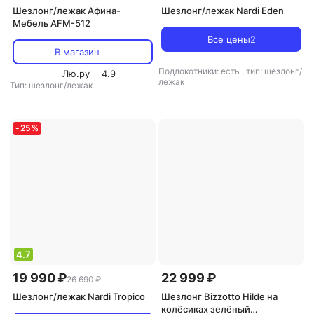
Шезлонг/лежак Афина-
Шезлонг/лежак Nardi Eden
Мебель AFM-512
Все цены
2
В магазин
Подлокотники: есть
,
тип: шезлонг/
Лю.ру
4.9
лежак
Тип: шезлонг/лежак
-
25
%
4.7
19 990 ₽
22 999 ₽
26 690 ₽
Шезлонг/лежак Nardi Tropico
Шезлонг Bizzotto Hilde на
колёсиках зелёный