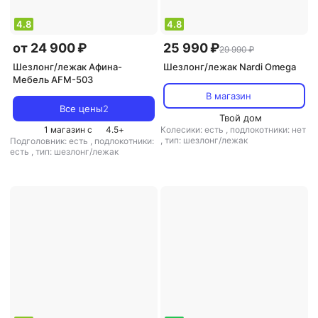
4.8
4.8
от 24 900 ₽
25 990 ₽
29 990 ₽
Шезлонг/лежак Афина-
Шезлонг/лежак Nardi Omega
Мебель AFM-503
В магазин
Все цены
2
Твой дом
1 магазин с
4.5
+
Колесики: есть
,
подлокотники: нет
,
тип: шезлонг/лежак
Подголовник: есть
,
подлокотники:
есть
,
тип: шезлонг/лежак