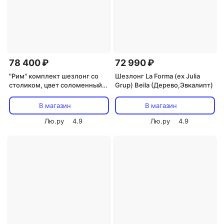
78 400 ₽
72 990 ₽
"Рим" комплект шезлонг со
Шезлонг La Forma (ex Julia
столиком, цвет соломенный
Grup) Beila (Дерево,Эвкалипт)
4SIS арт.УТ-00000675
В магазин
В магазин
Лю.ру
4.9
Лю.ру
4.9