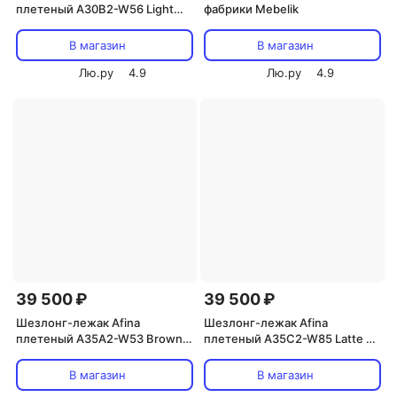
плетеный A30B2-W56 Light
фабрики Mebelik
Brown с матрасом
В магазин
В магазин
Лю.ру
4.9
Лю.ру
4.9
39 500 ₽
39 500 ₽
Шезлонг-лежак Afina
Шезлонг-лежак Afina
плетеный A35A2-W53 Brown с
плетеный A35C2-W85 Latte с
матрасом
матрасом
В магазин
В магазин