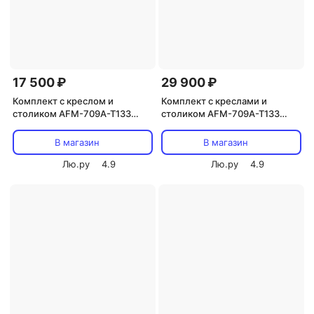
17 500 ₽
29 900 ₽
Комплект с креслом и
Комплект с креслами и
столиком AFM-709A-T133
столиком AFM-709A-T133
Beige (1+1) Afina
Beige (2+1) Afina
В магазин
В магазин
Лю.ру
4.9
Лю.ру
4.9