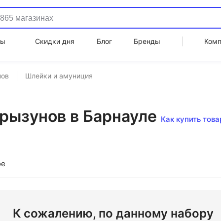
ды
Скидки дня
Блог
Бренды
Ком
нов
Шлейки и амуниция
рызунов в Барнауле
Как купить това
ое
К сожалению, по данному набору