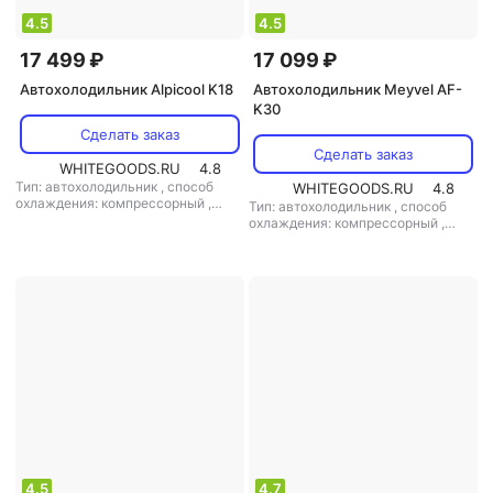
4.5
4.5
17 499 ₽
17 099 ₽
Автохолодильник Alpicool K18
Автохолодильник Meyvel AF-
K30
Сделать заказ
Сделать заказ
WHITEGOODS.RU
4.8
Тип: автохолодильник
,
способ
WHITEGOODS.RU
4.8
охлаждения: компрессорный
,
Тип: автохолодильник
,
способ
объем: 18 л
,
потребляемая
охлаждения: компрессорный
,
мощность: 45 Вт
,
напряжение
объем: 30 л
,
потребляемая
питания: 12 В/220 В
мощность: 60 Вт
,
напряжение
питания: 220 В/12 В
4.5
4.7