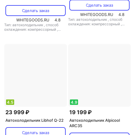
Сделать заказ
Сделать заказ
WHITEGOODS.RU
4.8
Тип: автохолодильник
,
способ
WHITEGOODS.RU
4.8
охлаждения: компрессорный
,
Тип: автохолодильник
,
способ
объем: 23 л
,
потребляемая
охлаждения: компрессорный
,
мощность: 42 Вт
,
напряжение
объем: 58 л
,
потребляемая
питания: 220 В/12 В
мощность: 60 Вт
,
напряжение
питания: 12 В
4.5
4.9
23 999 ₽
19 199 ₽
Автохолодильник Libhof Q-22
Автохолодильник Alpicool
ARC35
Сделать заказ