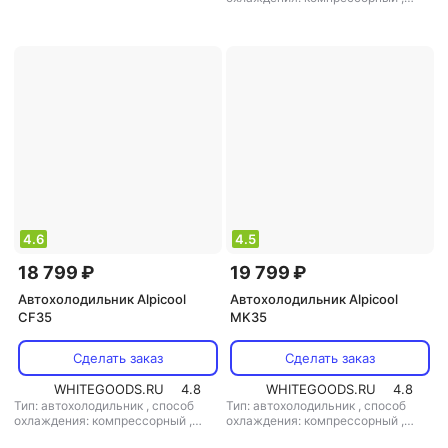
мощность: 20 Вт
,
напряжение
объем: 60 л
,
потребляемая
питания: 220 В/12 В
мощность: 60 Вт
,
напряжение
питания: 12 В
4.6
4.5
18 799 ₽
19 799 ₽
Автохолодильник Alpicool
Автохолодильник Alpicool
CF35
MK35
Сделать заказ
Сделать заказ
WHITEGOODS.RU
4.8
WHITEGOODS.RU
4.8
Тип: автохолодильник
,
способ
Тип: автохолодильник
,
способ
охлаждения: компрессорный
,
охлаждения: компрессорный
,
объем: 35 л
,
потребляемая
объем: 35 л
,
потребляемая