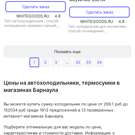
Сделать заказ
Сделать заказ
WHITEGOODS.RU
4.8
Тип: автохолодильник
,
способ
WHITEGOODS.RU
4.8
охлаждения: компрессорный
,
Тип: холодильник для косметики
,
объем: 15 л
,
потребляемая
способ охлаждения:
мощность: 45 Вт
,
напряжение
термоэлектрический
,
питания: 12 В/220 В
потребляемая мощность: 38 Вт
,
напряжение питания: 220 В/12 В
Показать еще
1
2
3
...
32
33
34
Цены на автохолодильники, термосумки в
магазинах Барнаула
Вы можете купить сумку-холодильник по цене от 269.1 руб до
152034 руб среди 1613 предложений в 13 проверенных
интернет-магазинах Барнаула.
Подберите оптимальную для вас модель по цене,
характеристикам и стоимости доставки. Информацию о