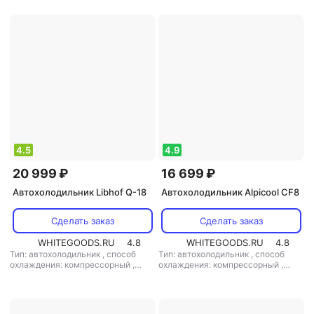
мощность: 45 Вт
,
напряжение
мощность: 45 Вт
,
напряжение
питания: 12 В/220 В
питания: 220 В/12 В
4.5
4.9
20 999 ₽
16 699 ₽
Автохолодильник Libhof Q-18
Автохолодильник Alpicool CF8
Сделать заказ
Сделать заказ
WHITEGOODS.RU
4.8
WHITEGOODS.RU
4.8
Тип: автохолодильник
,
способ
Тип: автохолодильник
,
способ
охлаждения: компрессорный
,
охлаждения: компрессорный
,
объем: 17 л
,
потребляемая
объем: 8 л
,
потребляемая
мощность: 40 Вт
,
напряжение
мощность: 45 Вт
,
напряжение
питания: 12 В/220 В
питания: 220 В/12 В