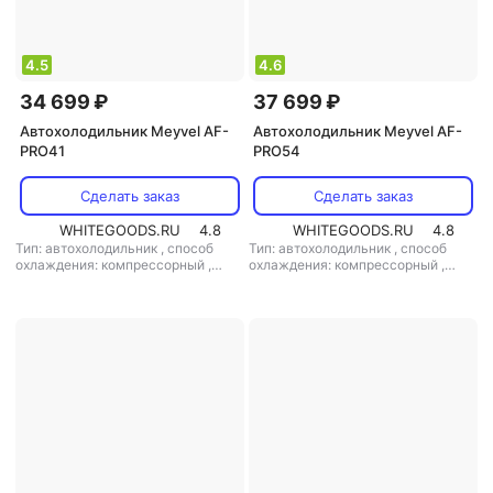
4.5
4.6
34 699 ₽
37 699 ₽
Автохолодильник Meyvel AF-
Автохолодильник Meyvel AF-
PRO41
PRO54
Сделать заказ
Сделать заказ
WHITEGOODS.RU
4.8
WHITEGOODS.RU
4.8
Тип: автохолодильник
,
способ
Тип: автохолодильник
,
способ
охлаждения: компрессорный
,
охлаждения: компрессорный
,
объем: 41 л
,
потребляемая
объем: 54 л
,
потребляемая
мощность: 70 Вт
,
напряжение
мощность: 80 Вт
,
напряжение
питания: 220 В/12 В
питания: 12 В/220 В