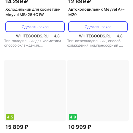
14 299 ₽
12 899 ₽
Холодильник для косметики
Автохолодильник Meyvel AF-
Meyvel MB-25HC1W
M20
Сделать заказ
Сделать заказ
WHITEGOODS.RU
4.8
WHITEGOODS.RU
4.8
Тип: холодильник для косметики
,
Тип: автохолодильник
,
способ
способ охлаждения:
охлаждения: компрессорный
,
термоэлектрический
,
объем: 25 л
,
объем: 20 л
,
потребляемая
потребляемая мощность: 65 Вт
,
мощность: 55 Вт
,
напряжение
напряжение питания: 12 В/220 В
питания: 12 В/220 В
4.5
4.9
15 899 ₽
10 999 ₽