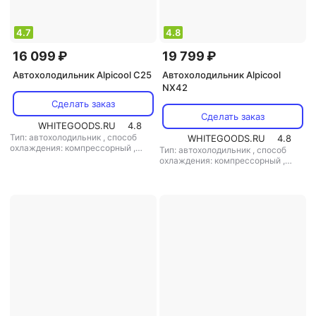
4.7
4.8
16 099 ₽
19 799 ₽
Автохолодильник Alpicool C25
Автохолодильник Alpicool
NX42
Сделать заказ
Сделать заказ
WHITEGOODS.RU
4.8
Тип: автохолодильник
,
способ
WHITEGOODS.RU
4.8
охлаждения: компрессорный
,
Тип: автохолодильник
,
способ
объем: 25 л
,
потребляемая
охлаждения: компрессорный
,
мощность: 60 Вт
,
напряжение
объем: 42 л
,
потребляемая
питания: 220 В/12 В
мощность: 45 Вт
,
напряжение
питания: 220 В/12 В