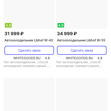
4.8
4.9
31 999 ₽
34 999 ₽
Автохолодильник Libhof W-40
Автохолодильник Libhof W-55
Сделать заказ
Сделать заказ
WHITEGOODS.RU
4.8
WHITEGOODS.RU
4.8
Тип: автохолодильник
,
способ
Тип: автохолодильник
,
способ
охлаждения: компрессорный
,
охлаждения: компрессорный
,
объем: 40 л
,
потребляемая
объем: 50 л
,
потребляемая
мощность: 48 Вт
,
напряжение
мощность: 50 Вт
,
напряжение
питания: 12 В
питания: 220 В/12 В