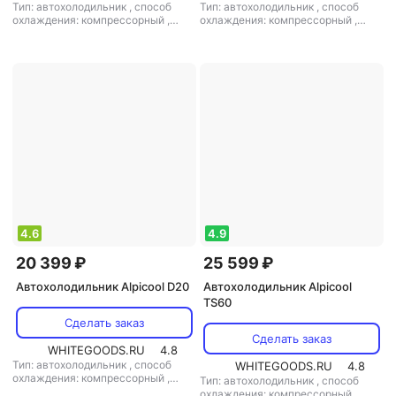
Тип: автохолодильник
,
способ
Тип: автохолодильник
,
способ
охлаждения: компрессорный
,
охлаждения: компрессорный
,
объем: 15 л
,
потребляемая
объем: 13 л
,
потребляемая
мощность: 45 Вт
,
напряжение
мощность: 60 Вт
,
напряжение
питания: 12 В/220 В
питания: 12 В/220 В
4.6
4.9
20 399 ₽
25 599 ₽
Автохолодильник Alpicool D20
Автохолодильник Alpicool
TS60
Сделать заказ
Сделать заказ
WHITEGOODS.RU
4.8
Тип: автохолодильник
,
способ
WHITEGOODS.RU
4.8
охлаждения: компрессорный
,
Тип: автохолодильник
,
способ
объем: 13 л
,
потребляемая
охлаждения: компрессорный
,