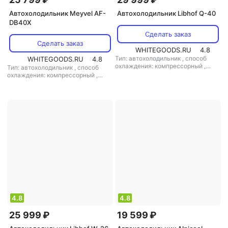
Автохолодильник Meyvel AF-
Автохолодильник Libhof Q-40
DB40X
Сделать заказ
Сделать заказ
WHITEGOODS.RU
4.8
Тип: автохолодильник
,
способ
WHITEGOODS.RU
4.8
охлаждения: компрессорный
,
Тип: автохолодильник
,
способ
объем: 38 л
,
потребляемая
охлаждения: компрессорный
,
мощность: 48 Вт
,
напряжение
объем: 40 л
,
потребляемая
питания: 12 В/220 В
мощность: 60 Вт
,
напряжение
питания: 12 В/220 В
4.8
4.8
25 999 ₽
19 599 ₽