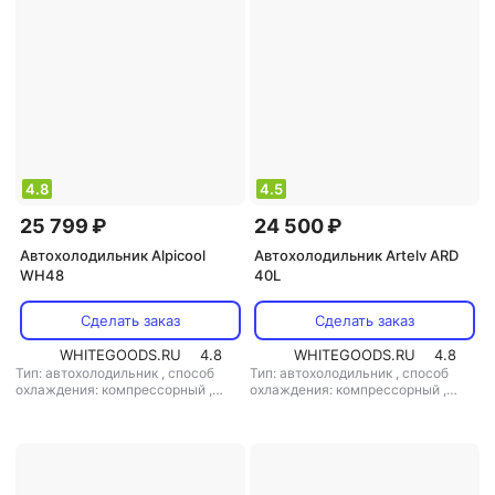
4.8
4.5
25 799 ₽
24 500 ₽
Автохолодильник Alpicool
Автохолодильник Artelv ARD
WH48
40L
Сделать заказ
Сделать заказ
WHITEGOODS.RU
4.8
WHITEGOODS.RU
4.8
Тип: автохолодильник
,
способ
Тип: автохолодильник
,
способ
охлаждения: компрессорный
,
охлаждения: компрессорный
,
объем: 48 л
,
потребляемая
объем: 23.8 л
,
потребляемая
мощность: 60 Вт
,
напряжение
мощность: 60 Вт
,
напряжение
питания: 12 В
питания: 220 В/12 В