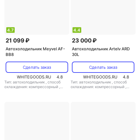
4.7
4.4
21 099 ₽
23 000 ₽
Автохолодильник Meyvel AF-
Автохолодильник Artelv ARD
BB8
30L
Сделать заказ
Сделать заказ
WHITEGOODS.RU
4.8
WHITEGOODS.RU
4.8
Тип: автохолодильник
,
способ
Тип: автохолодильник
,
способ
охлаждения: компрессорный
,
охлаждения: компрессорный
,
объем: 8 л
,
потребляемая
объем: 19.1 л
,
потребляемая
мощность: 45 Вт
,
напряжение
мощность: 60 Вт
,
напряжение
питания: 220 В/12 В
питания: 12 В/220 В