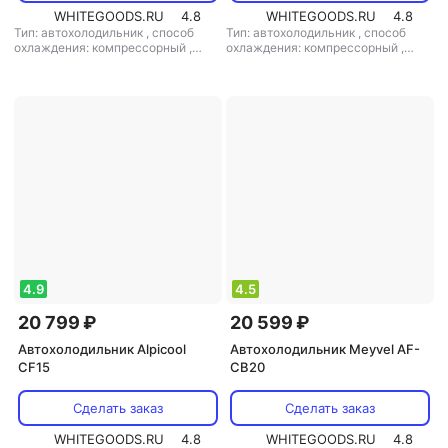
WHITEGOODS.RU
4.8
WHITEGOODS.RU
4.8
Тип: автохолодильник
,
способ
Тип: автохолодильник
,
способ
охлаждения: компрессорный
,
охлаждения: компрессорный
,
объем: 20 л
,
потребляемая
объем: 36 л
,
потребляемая
мощность: 60 Вт
,
напряжение
мощность: 60 Вт
,
напряжение
питания: 220 В/12 В
питания: 12 В/220 В
4.9
4.5
20 799 ₽
20 599 ₽
Автохолодильник Alpicool
Автохолодильник Meyvel AF-
CF15
CB20
Сделать заказ
Сделать заказ
WHITEGOODS.RU
4.8
WHITEGOODS.RU
4.8