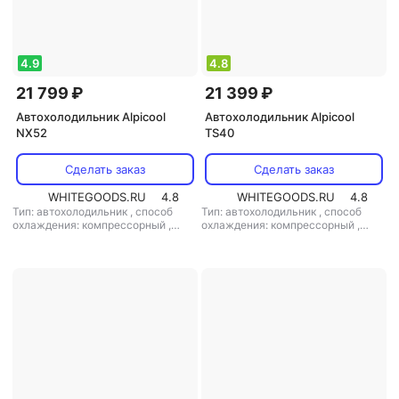
4.9
4.8
21 799 ₽
21 399 ₽
Автохолодильник Alpicool
Автохолодильник Alpicool
NX52
TS40
Сделать заказ
Сделать заказ
WHITEGOODS.RU
4.8
WHITEGOODS.RU
4.8
Тип: автохолодильник
,
способ
Тип: автохолодильник
,
способ
охлаждения: компрессорный
,
охлаждения: компрессорный
,
объем: 52 л
,
потребляемая
объем: 40 л
,
потребляемая
мощность: 50 Вт
,
напряжение
мощность: 60 Вт
,
напряжение
питания: 220 В/12 В
питания: 12 В