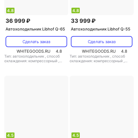
4.8
4.8
36 999 ₽
33 999 ₽
Автохолодильник Libhof Q-65
Автохолодильник Libhof Q-55
Сделать заказ
Сделать заказ
WHITEGOODS.RU
4.8
WHITEGOODS.RU
4.8
Тип: автохолодильник
,
способ
Тип: автохолодильник
,
способ
охлаждения: компрессорный
,
охлаждения: компрессорный
,
объем: 38 л
,
потребляемая
объем: 35 л
,
потребляемая
мощность: 55 Вт
,
напряжение
мощность: 50 Вт
,
напряжение
питания: 220 В/12 В
питания: 220 В/12 В
4.5
4.5