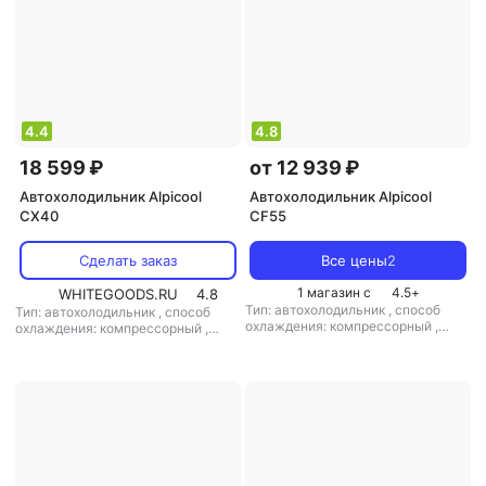
4.4
4.8
18 599 ₽
от 12 939 ₽
Автохолодильник Alpicool
Автохолодильник Alpicool
CX40
CF55
Сделать заказ
Все цены
2
1 магазин с
4.5
+
WHITEGOODS.RU
4.8
Тип: автохолодильник
,
способ
Тип: автохолодильник
,
способ
охлаждения: компрессорный
,
охлаждения: компрессорный
,
объем: 55 л
,
потребляемая
объем: 40 л
,
потребляемая
мощность: 45 Вт
,
напряжение
мощность: 45 Вт
,
напряжение
питания: 12 В/220 В
питания: 12 В/220 В