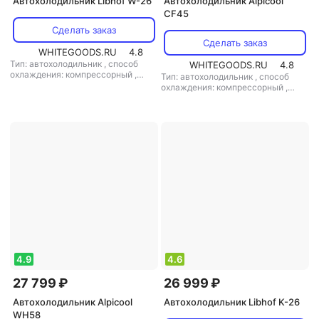
Автохолодильник Libhof W-26
Автохолодильник Alpicool
CF45
Сделать заказ
Сделать заказ
WHITEGOODS.RU
4.8
Тип: автохолодильник
,
способ
WHITEGOODS.RU
4.8
охлаждения: компрессорный
,
Тип: автохолодильник
,
способ
объем: 26 л
,
потребляемая
охлаждения: компрессорный
,
мощность: 45 Вт
,
напряжение
объем: 45 л
,
потребляемая
питания: 220 В/12 В
мощность: 45 Вт
,
напряжение
питания: 220 В/12 В
4.9
4.6
27 799 ₽
26 999 ₽
Автохолодильник Alpicool
Автохолодильник Libhof K-26
WH58