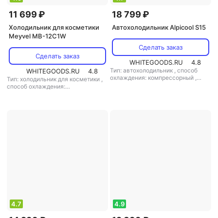
11 699 ₽
18 799 ₽
Холодильник для косметики
Автохолодильник Alpicool S15
Meyvel MB-12C1W
Сделать заказ
Сделать заказ
WHITEGOODS.RU
4.8
Тип: автохолодильник
,
способ
WHITEGOODS.RU
4.8
охлаждения: компрессорный
,
Тип: холодильник для косметики
,
объем: 17 л
,
потребляемая
способ охлаждения:
мощность: 60 Вт
,
напряжение
термоэлектрический
,
объем: 12 л
,
питания: 220 В/12 В
потребляемая мощность: 42 Вт
,
напряжение питания: 220 В/12 В
4.7
4.9