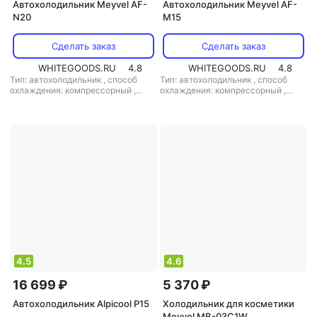
Автохолодильник Meyvel AF-
Автохолодильник Meyvel AF-
N20
M15
Сделать заказ
Сделать заказ
WHITEGOODS.RU
4.8
WHITEGOODS.RU
4.8
Тип: автохолодильник
,
способ
Тип: автохолодильник
,
способ
охлаждения: компрессорный
,
охлаждения: компрессорный
,
объем: 20 л
,
потребляемая
объем: 15 л
,
потребляемая
мощность: 45 Вт
,
напряжение
мощность: 55 Вт
,
напряжение
питания: 220 В/12 В
питания: 220 В/12 В
4.5
4.6
16 699 ₽
5 370 ₽
Автохолодильник Alpicool P15
Холодильник для косметики
Meyvel MB-03C1W