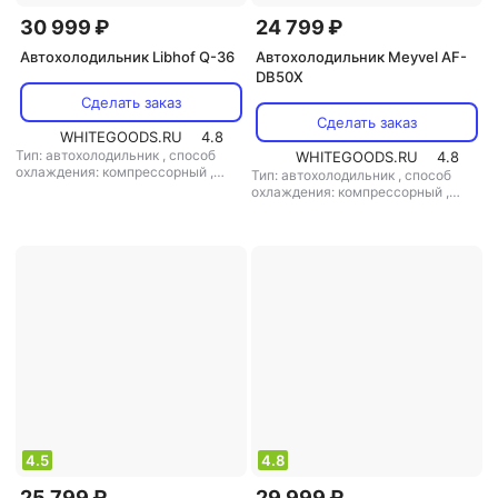
30 999 ₽
24 799 ₽
Автохолодильник Libhof Q-36
Автохолодильник Meyvel AF-
DB50X
Сделать заказ
Сделать заказ
WHITEGOODS.RU
4.8
Тип: автохолодильник
,
способ
WHITEGOODS.RU
4.8
охлаждения: компрессорный
,
Тип: автохолодильник
,
способ
объем: 37 л
,
потребляемая
охлаждения: компрессорный
,
мощность: 48 Вт
,
напряжение
объем: 50 л
,
потребляемая
питания: 220 В/12 В
мощность: 60 Вт
,
напряжение
питания: 220 В/12 В
4.5
4.8
25 799 ₽
29 999 ₽