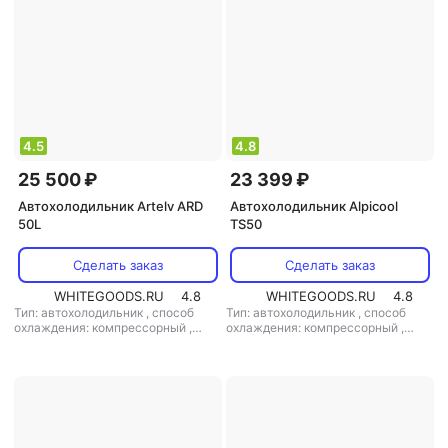
4.5
4.8
25 500 ₽
23 399 ₽
Автохолодильник Artelv ARD
Автохолодильник Alpicool
50L
TS50
Сделать заказ
Сделать заказ
WHITEGOODS.RU
4.8
WHITEGOODS.RU
4.8
Тип: автохолодильник
,
способ
Тип: автохолодильник
,
способ
охлаждения: компрессорный
,
охлаждения: компрессорный
,
объем: 28.4 л
,
потребляемая
объем: 50 л
,
потребляемая
мощность: 60 Вт
,
напряжение
мощность: 60 Вт
,
напряжение
питания: 220 В/12 В
питания: 12 В