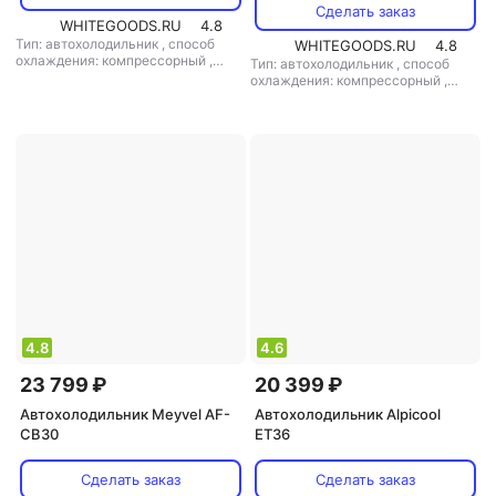
Сделать заказ
WHITEGOODS.RU
4.8
Тип: автохолодильник
,
способ
WHITEGOODS.RU
4.8
охлаждения: компрессорный
,
Тип: автохолодильник
,
способ
объем: 20 л
,
потребляемая
охлаждения: компрессорный
,
мощность: 40 Вт
,
напряжение
объем: 35 л
,
потребляемая
питания: 220 В/12 В
мощность: 45 Вт
,
напряжение
питания: 220 В/12 В
4.8
4.6
23 799 ₽
20 399 ₽
Автохолодильник Meyvel AF-
Автохолодильник Alpicool
CB30
ET36
Сделать заказ
Сделать заказ