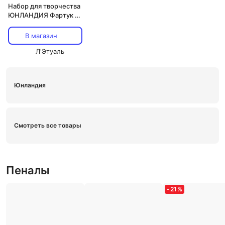
Набор для творчества
ЮНЛАНДИЯ Фартук с
нарукавниками для
уроков труда Black
В магазин
Ninja
Л'Этуаль
Юнландия
Смотреть все товары
Пеналы
-
21
%