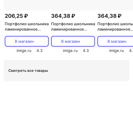
206,25 ₽
364,38 ₽
364,38 ₽
Портфолио школьника
Портфолио школьника
Портфолио школь
ламинированное
ламинированное
ламинированное
"Кубок" (без
"Лесенка" (вкладыши
"Кубок" (вкладыши
вкладышей)
14 листов)
листов)
В магазин
В магазин
В магазин
imige.ru
4.3
imige.ru
4.3
imige.ru
4.
Смотреть все товары