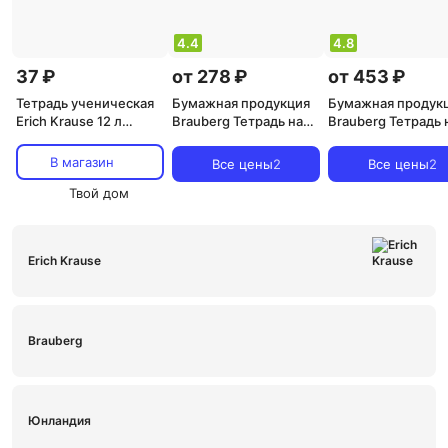
4.4
4.8
37 ₽
от 278 ₽
от 453 ₽
Тетрадь ученическая
Бумажная продукция
Бумажная продук
Erich Krause 12 л
Brauberg Тетрадь на
Brauberg Тетрадь 
линейка 35201
кольцах А5 175х220мм
кольцах БОЛЬША
120л пластик
305х230мм А4 12
В магазин
Все цены
2
Все цены
2
4606224404769
Твой дом
Erich Krause
Brauberg
Юнландия