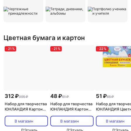
Цветная бумага и картон
-
21
%
-
21
%
-
22
%
312 ₽
48 ₽
51 ₽
395 ₽
61 ₽
65 ₽
Набор для творчества
Набор для творчества
Набор для творче
ЮНЛАНДИЯ Картон
ЮНЛАНДИЯ Картон
ЮНЛАНДИЯ Цветн
цветной А4
цветной А4 EXTRA
бумага А4 Полет
тонированный в массе
Рисунок
В магазин
В магазин
В магазин
Л'Этуаль
Л'Этуаль
Л'Этуаль