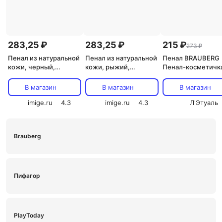
283,25 ₽
283,25 ₽
215 ₽
273 ₽
Пенал из натуральной
Пенал из натуральной
Пенал BRAUBERG
кожи, черный,
кожи, рыжий,
Пенал-косметичк
тиснение по коже
тиснение по коже
Citrus
конгрев "Флаверс"
конгрев "Флаверс"
В магазин
В магазин
В магазин
imige.ru
4.3
imige.ru
4.3
Л'Этуаль
Brauberg
Пифагор
PlayToday