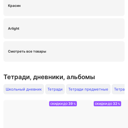
Красин
Arlight
Смотреть все товары
Тетради, дневники, альбомы
Школьный дневник
Тетради
Тетради предметные
Тетрад
39
32
СКИДКИ ДО
%
СКИДКИ ДО
%