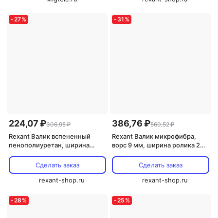
-
27
%
-
31
%
224,07 ₽
386,76 ₽
306,95 ₽
560,52 ₽
Rexant Валик вспененный
Rexant Валик микрофибра,
пенополиуретан, ширина
ворс 9 мм, ширина ролика 240
ролика 180 мм, ? 42 мм,
мм, бюгель 6 мм, 89-0028 1 шт
бюгель 6 мм, 89-0032 1 шт
Сделать заказ
Сделать заказ
rexant-shop.ru
rexant-shop.ru
-
28
%
-
25
%