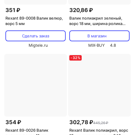
351 ₽
320,86 ₽
Rexant 89-0008 Валик велюр,
Валик полиакрил зеленый,
ворс 5 мм
ворс 18 мм, ширина ролика
180 мм, ? 42 мм, бюгель 8 мм
серия Мастер REXANT, цена за
Сделать заказ
В магазин
1 шт
Migtele.ru
MIX-BUY
4.8
-
32
%
354 ₽
302,78 ₽
445,26 ₽
Rexant 89-0026 Валик
Rexant Валик полиакрил, ворс