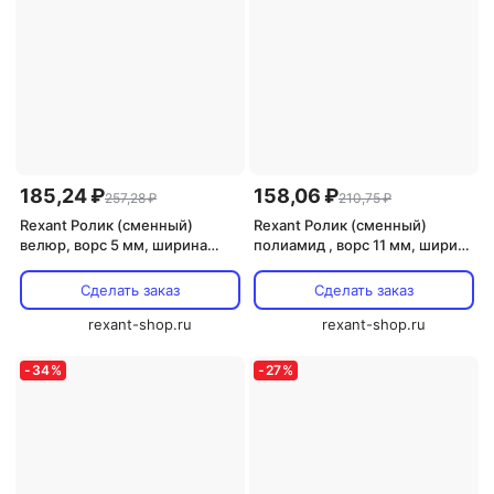
185,24 ₽
158,06 ₽
257,28 ₽
210,75 ₽
Rexant Ролик (сменный)
Rexant Ролик (сменный)
велюр, ворс 5 мм, ширина
полиамид , ворс 11 мм, ширина
ролика 180 мм, ? 42 мм, 89-
ролика 180 мм, 89-0107 1 шт
0105 1 шт
Сделать заказ
Сделать заказ
rexant-shop.ru
rexant-shop.ru
-
34
%
-
27
%