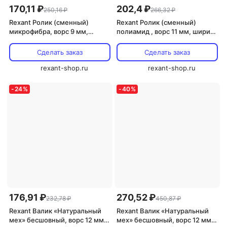
170,11 ₽
202,4 ₽
250,16 ₽
266,32 ₽
Rexant Ролик (сменный)
Rexant Ролик (сменный)
микрофибра, ворс 9 мм,
полиамид , ворс 11 мм, ширина
ширина ролика 180 мм, ? 42
ролика 180 мм, 89-0125 1 шт
мм,бюгель 6 мм, 89-0127 1 шт
Сделать заказ
Сделать заказ
rexant-shop.ru
rexant-shop.ru
-
24
%
-
40
%
176,91 ₽
270,52 ₽
232,78 ₽
450,87 ₽
Rexant Валик «Натуральный
Rexant Валик «Натуральный
мех» бесшовный, ворс 12 мм,
мех» бесшовный, ворс 12 мм,