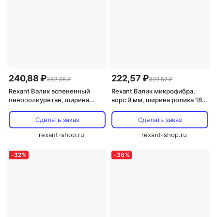
240,88 ₽
222,57 ₽
382,35 ₽
322,57 ₽
Rexant Валик вспененный
Rexant Валик микрофибра,
пенополиуретан, ширина
ворс 9 мм, ширина ролика 180
ролика 240 мм, 89-0033 1 шт
мм, бюгель 6 мм, 89-0027 1 шт
Сделать заказ
Сделать заказ
rexant-shop.ru
rexant-shop.ru
-
32
%
-
36
%