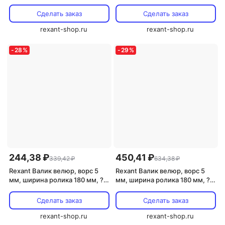
ширина ролика 180 мм, 89-
ширина ролика 240 мм, 89-
0035 1 шт
0036 1 шт
Сделать заказ
Сделать заказ
rexant-shop.ru
rexant-shop.ru
-
28
%
-
29
%
244,38 ₽
450,41 ₽
339,42 ₽
634,38 ₽
Rexant Валик велюр, ворс 5
Rexant Валик велюр, ворс 5
мм, ширина ролика 180 мм, ?
мм, ширина ролика 180 мм, ?
42 мм, бюгель 6 мм, 89-0029 1
42 мм, бюгель 8 мм серия
шт
«Мастер», 89-0007 1 шт
Сделать заказ
Сделать заказ
rexant-shop.ru
rexant-shop.ru