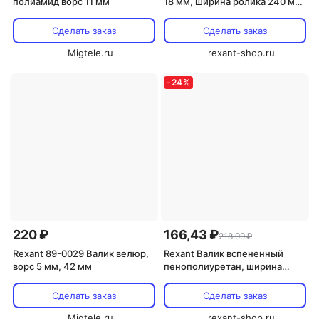
полиамид ворс 11 мм
18 мм, ширина ролика 240 мм,
89-0024 1 шт
Сделать заказ
Сделать заказ
Migtele.ru
rexant-shop.ru
-
24
%
220 ₽
166,43 ₽
218,99 ₽
Rexant 89-0029 Валик велюр,
Rexant Валик вспененный
ворс 5 мм, 42 мм
пенополиуретан, ширина
ролика 140 мм, ? 42 мм,
бюгель 6 мм, 89-0031 1 шт
Сделать заказ
Сделать заказ
Migtele.ru
rexant-shop.ru