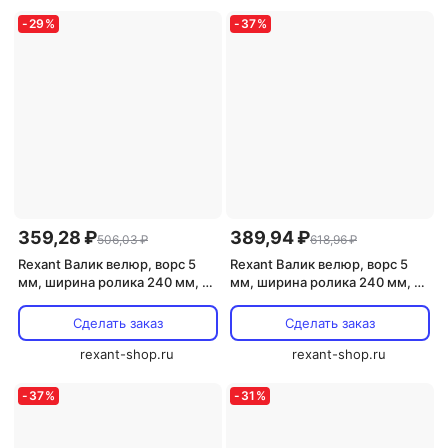
-
29
%
-
37
%
359,28 ₽
389,94 ₽
506,03 ₽
618,96 ₽
Rexant Валик велюр, ворс 5
Rexant Валик велюр, ворс 5
мм, ширина ролика 240 мм, ?
мм, ширина ролика 240 мм, ?
42 мм, бюгель 6 мм, 89-0030 1
42 мм, бюгель 8 мм серия
шт
«Мастер», 89-0008 1 шт
Сделать заказ
Сделать заказ
rexant-shop.ru
rexant-shop.ru
-
37
%
-
31
%