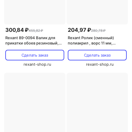
300,84 ₽
204,97 ₽
455,82 ₽
280,78 ₽
Rexant 89-0094 Валик для
Rexant Ролик (сменный)
прикатки обоев резиновый,
полиакрил , ворс 11 мм,
ширина ролика 150 мм 1 шт
ширина ролика 240 мм, 89-
0122 1 шт
Сделать заказ
Сделать заказ
rexant-shop.ru
rexant-shop.ru