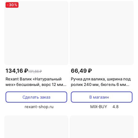
-
30
%
134,16 ₽
66,49 ₽
191,66 ₽
Rexant Валик «Натуральный
Ручка для валика, ширина под
мех» бесшовный, ворс 12 мм,
ролик 240 мм, бюгель 6 мм
ширина ролика 140 мм, 89-
REXANT, цена за 1 шт
0034 1 шт
Сделать заказ
В магазин
rexant-shop.ru
MIX-BUY
4.8