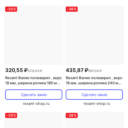
-
33
%
-
36
%
320,55 ₽
435,87 ₽
478,43 ₽
681,05 ₽
Rexant Валик полиакрил , ворс
Rexant Валик полиакрил , ворс
18 мм, ширина ролика 180 мм,
18 мм. ширина ролика 240 мм,
? 42 мм, бюгель 8 мм серия
? 42 мм, бюгель 8 мм серия
«Мастер»89-0001 1 шт
«Мастер», 89-0002 1 шт
Сделать заказ
Сделать заказ
rexant-shop.ru
rexant-shop.ru
-
33
%
-
38
%