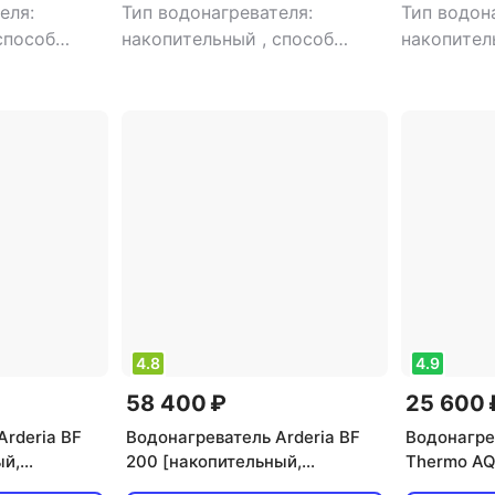
еля:
Тип водонагревателя:
Тип водон
способ
накопительный
,
способ
накопите
ый нагрев
,
нагрева: косвенный нагрев
,
нагрева: 
т
,
тип
мощность: 53 кВт
,
тип
мощность:
 однофазный
электропитания: однофазный
воды: 10 
электропи
4.8
4.9
58 400 ₽
25 600 
Arderia BF
Водонагреватель Arderia BF
Водонагре
ый,
200 [накопительный,
Thermo AQ
 150 л]
косвенный нагрев, 200 л]
[накопите