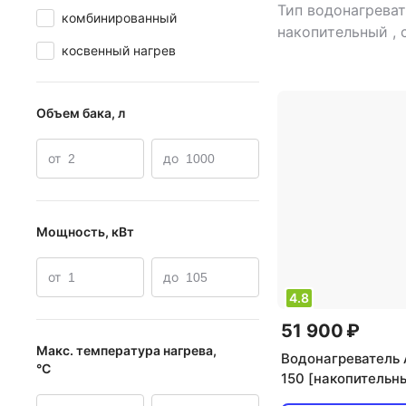
Тип водонагреват
комбинированный
накопительный
,
косвенный нагрев
нагрева: косвенн
мощность: 31 кВ
электропитания:
Объем бака, л
от
до
Мощность, кВт
от
до
4.8
51 900 ₽
Макс. температура нагрева,
Водонагреватель 
°С
150 [накопительн
косвенный нагрев,