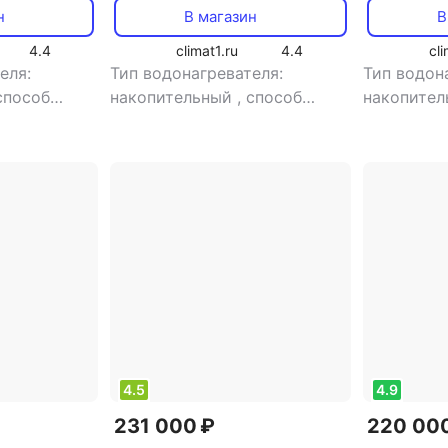
нагрев, 80 
н
В магазин
В
4.4
climat1.ru
4.4
cli
еля:
Тип водонагревателя:
Тип водон
способ
накопительный
,
способ
накопите
ый нагрев
,
нагрева: косвенный нагрев
,
нагрева: 
кВт
мощность: 35.24 кВт
мощность:
воды: 8.2
электропи
4.5
4.9
231 000 ₽
220 00