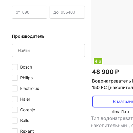
Bosch газовые колонки
Для дачи
от
до
Производитель
4.6
Bosch
48 900 ₽
Philips
Водонагреватель 
150 FC [накопите
Electrolux
косвенный нагрев,
Haier
л/мин]
В магази
Gorenje
climat1.ru
Тип водонагреват
Ballu
накопительный
,
Rexant
нагрева: косвенн