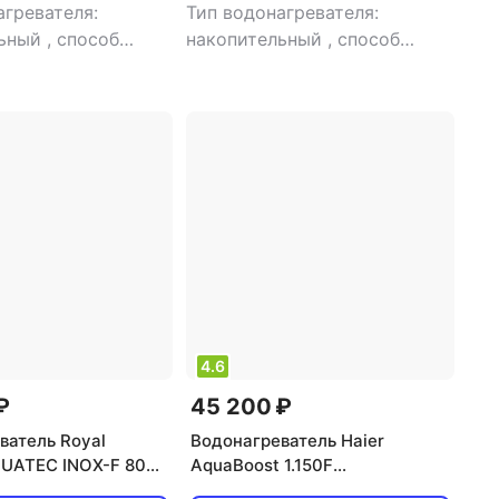
агревателя:
Тип водонагревателя:
льный
,
способ
накопительный
,
способ
косвенный нагрев
,
нагрева: косвенный нагрев
,
 38 кВт
,
расход
мощность: 36 кВт
,
расход
л/мин
,
тип
воды: 10 л/мин
тания: однофазный
4.6
₽
45 200 ₽
ватель Royal
Водонагреватель Haier
UATEC INOX-F 80
AquaBoost 1.150F
льный, косвенный
[накопительный, косвенный