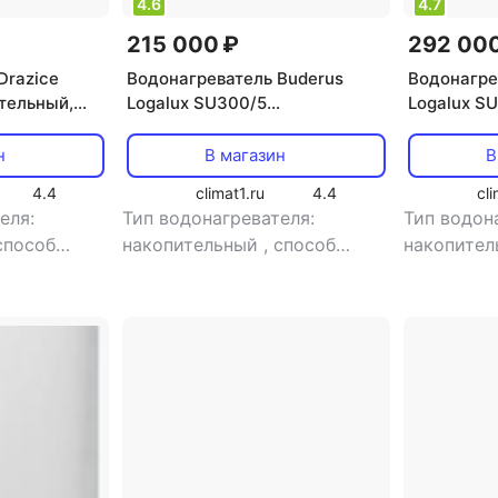
4.6
4.7
215 000 ₽
292 000
Drazice
Водонагреватель Buderus
Водонагре
тельный,
Logalux SU300/5
Logalux S
 152 л]
[накопительный, косвенный
[накопите
нагрев, 300 л, 15 л/мин]
нагрев, 40
н
В магазин
В
4.4
climat1.ru
4.4
cli
еля:
Тип водонагревателя:
Тип водон
способ
накопительный
,
способ
накопите
ированный
,
нагрева: косвенный нагрев
,
нагрева: 
,
тип
мощность: 10.1 кВт
,
расход
мощность:
 однофазный
воды: 15 л/мин