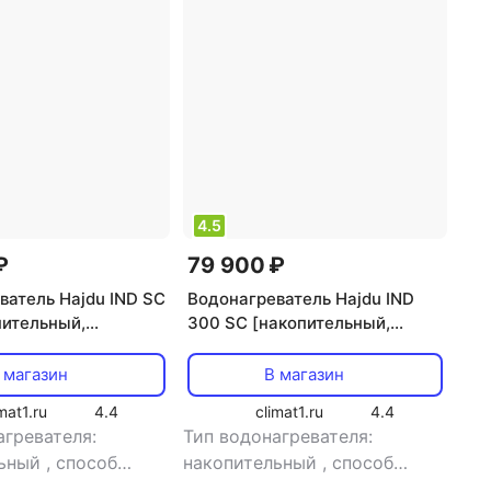
4.5
₽
79 900 ₽
ватель Hajdu IND SC
Водонагреватель Hajdu IND
пительный,
300 SC [накопительный,
нагрев, 200 л, 9.8
косвенный нагрев, 300 л, 10 л/
мин]
 магазин
В магазин
mat1.ru
4.4
climat1.ru
4.4
агревателя:
Тип водонагревателя:
льный
,
способ
накопительный
,
способ
косвенный нагрев
,
нагрева: косвенный нагрев
,