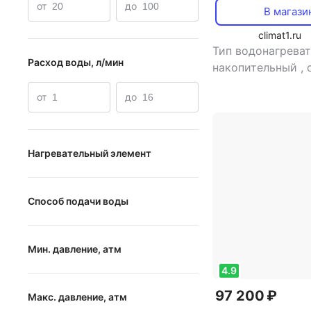
от
до
В магази
climat1.ru
Тип водонагреват
Расход воды, л/мин
накопительный
,
нагрева: косвенн
от
до
мощность: 31.59 
Нагревательный элемент
трубчатый
Способ подачи воды
спиральный
напорный
Мин. давление, атм
безнапорный
4.9
от
до
97 200 ₽
Макс. давление, атм