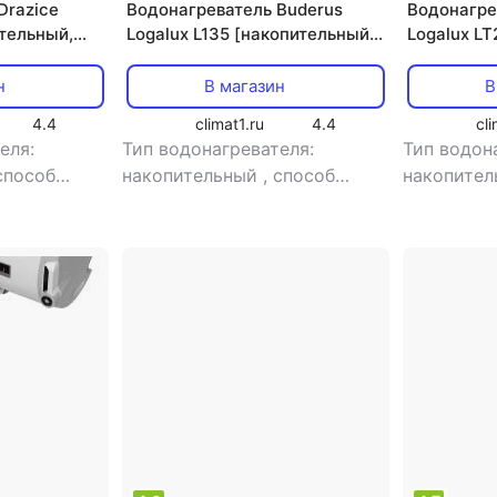
Drazice
Водонагреватель Buderus
Водонагре
тельный,
Logalux L135 [накопительный,
Logalux L
 200 л]
косвенный нагрев, 135 л]
[накопите
электричес
н
В магазин
В
4.4
climat1.ru
4.4
cli
еля:
Тип водонагревателя:
Тип водон
способ
накопительный
,
способ
накопите
ый нагрев
,
нагрева: косвенный нагрев
,
нагрева: 
Вт
,
тип
мощность: 28.5 кВт
,
тип
мощность:
 однофазный
электропитания: однофазный