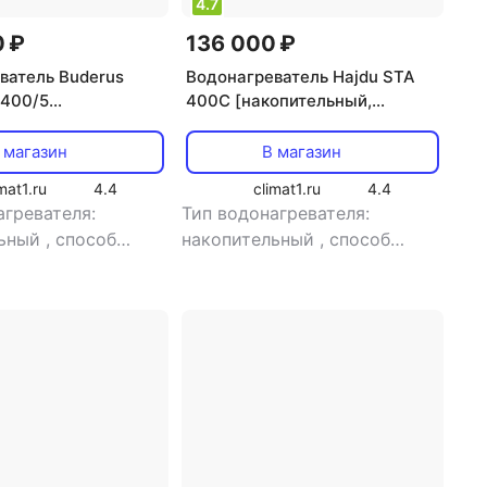
4.7
 ₽
136 000 ₽
ватель Buderus
Водонагреватель Hajdu STA
U400/5
400C [накопительный,
льный, косвенный
косвенный нагрев, 400 л, 10 л/
0 л]
мин]
 магазин
В магазин
mat1.ru
4.4
climat1.ru
4.4
агревателя:
Тип водонагревателя:
льный
,
способ
накопительный
,
способ
косвенный нагрев
,
нагрева: косвенный нагрев
,
 15.3 кВт
мощность: 45 кВт
,
расход
воды: 10 л/мин
,
тип
электропитания: однофазный
+ трехфазный