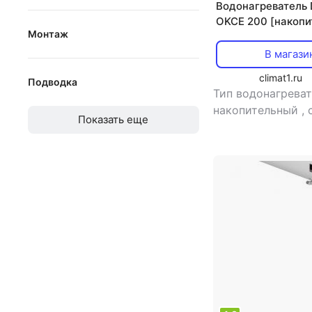
Водонагреватель 
от
до
OKCE 200 [накопи
Монтаж
косвенный нагрев,
В магази
вертикальный
climat1.ru
Подводка
горизонтальный
Тип водонагреват
нижняя
накопительный
,
Показать еще
нагрева: косвенн
верхняя
мощность: 2.2 к
электропитания:
+ трехфазный