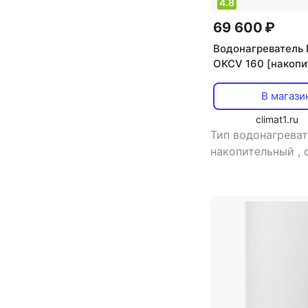
4.8
69 600 ₽
Водонагреватель 
OKCV 160 [накопи
комбинированный,
В магази
climat1.ru
Тип водонагреват
накопительный
,
нагрева: комбин
мощность: 2 кВт
электропитания: