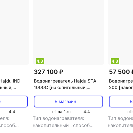
4.8
4.8
327 100 ₽
57 500 
Hajdu IND
Водонагреватель Hajdu STA
Водонагре
льный,
1000C [накопительный,
200 [нако
 150 л, 9.8
косвенный нагрев, 1000 л, 10
косвенный 
л/мин]
л/мин]
н
В магазин
В
4.4
climat1.ru
4.4
cli
еля:
Тип водонагревателя:
Тип водон
способ
накопительный
,
способ
накопите
ый нагрев
,
нагрева: косвенный нагрев
,
нагрева: 