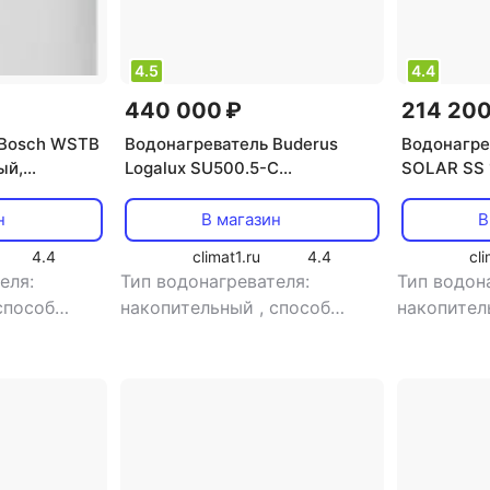
4.5
4.4
440 000 ₽
214 200
 Bosch WSTB
Водонагреватель Buderus
Водонагре
ый,
Logalux SU500.5-C
SOLAR SS 
 195 л, 3.8
[накопительный, косвенный
[накопите
нагрев, 1000 л]
нагрев, 12.
н
В магазин
В
4.4
climat1.ru
4.4
cli
еля:
Тип водонагревателя:
Тип водон
способ
накопительный
,
способ
накопите
ый нагрев
,
нагрева: косвенный нагрев
,
нагрева: 
кВт
,
расход
мощность: 71.5 кВт
мощность: