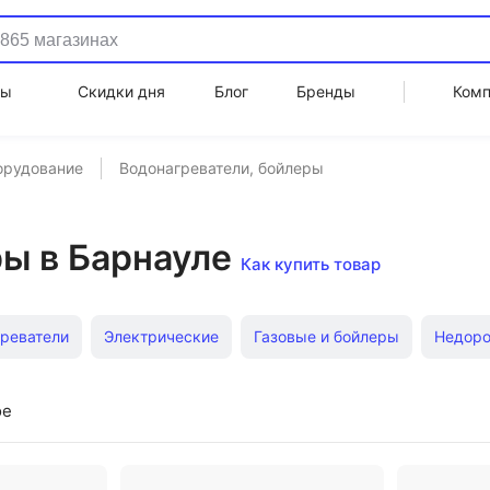
ды
Скидки дня
Блог
Бренды
Ком
орудование
Водонагреватели, бойлеры
ы в Барнауле
Как купить товар
реватели
Электрические
Газовые и бойлеры
Недоро
 накопительные и бойлеры
Бойлеры
Горизонтальные бо
ое
ые водонагреватели
Ariston
Проточные Thermex
Эле