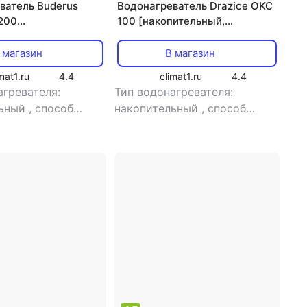
ватель Buderus
Водонагреватель Drazice OKC
T200
100 [накопительный,
льный,
электрический, 100 л, 9 л/
кий, 200 л]
мин]
 магазин
В магазин
mat1.ru
4.4
climat1.ru
4.4
агревателя:
Тип водонагревателя:
льный
,
способ
накопительный
,
способ
электрический
,
нагрева: электрический
,
 33.1 кВт
мощность: 2 кВт
,
расход
воды: 9 л/мин
,
тип
электропитания: однофазный