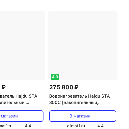
 32 кВт
,
расход
мощность: 32 кВт
,
расход
 л/мин
,
тип
воды: 10 л/мин
,
тип
тания: однофазный
электропитания: однофазный
4.9
 ₽
275 800 ₽
ватель Hajdu STA
Водонагреватель Hajdu STA
опительный,
800C [накопительный,
нагрев, 500 л, 10 л/
косвенный нагрев, 800 л, 10 л/
мин]
 магазин
В магазин
mat1.ru
4.4
climat1.ru
4.4