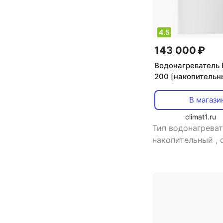
4.5
143 000 ₽
Водонагреватель
200 [накопительн
косвенный нагрев,
л/мин]
В магази
climat1.ru
Тип водонагреват
накопительный
,
нагрева: косвенн
мощность: 20.6 
воды: 3.8 л/мин