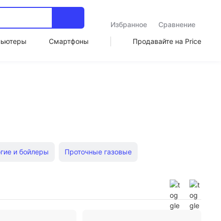
Избранное
Сравнение
пьютеры
Смартфоны
Продавайте на Price
гие и бойлеры
Проточные газовые
йлеры
Косвенного нагрева
Газовые колонки
ктрические накопительные 30 литров