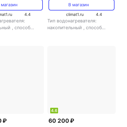
л, 8.2 л/мин]
нагрев, 150 л, 10.8 л/мин]
 магазин
В магазин
mat1.ru
4.4
climat1.ru
4.4
агревателя:
Тип водонагревателя:
льный
,
способ
накопительный
,
способ
косвенный нагрев
,
нагрева: косвенный нагрев
,
 20 кВт
,
расход
мощность: 21 кВт
,
расход
 л/мин
,
тип
воды: 10.8 л/мин
тания: однофазный
4.6
0 ₽
60 200 ₽