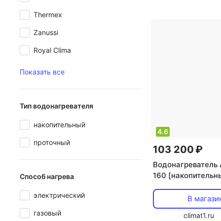
мощность: 24 кВ
Thermex
воды: 9.8 л/мин
,
Zanussi
электропитания:
Royal Clima
Показать все
Тип водонагревателя
накопительный
4.6
проточный
103 200 ₽
Водонагреватель 
160 [накопительн
Способ нагрева
косвенный нагрев,
электрический
В магази
газовый
climat1.ru