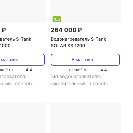
4.5
 ₽
264 000 ₽
ватель S-Tank
Водонагреватель S-Tank
1000
SOLAR SS 1200
льный, косвенный
[накопительный, косвенный
7 л]
нагрев, 14.8 л]
 магазин
В магазин
mat1.ru
4.4
climat1.ru
4.4
агревателя:
Тип водонагревателя:
льный
,
способ
накопительный
,
способ
косвенный нагрев
,
нагрева: косвенный нагрев
,
 66 кВт
мощность: 66 кВт