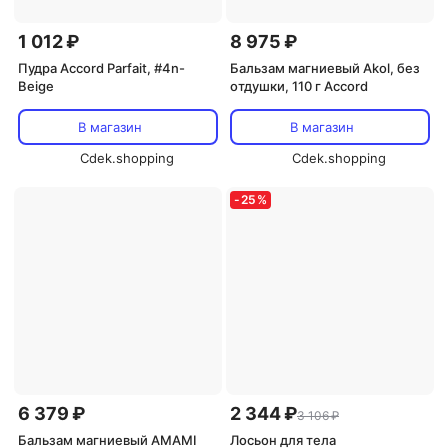
1 012 ₽
8 975 ₽
Пудра Accord Parfait, #4n-
Бальзам магниевый Akol, без
Beige
отдушки, 110 г Accord
В магазин
В магазин
Cdek.shopping
Cdek.shopping
-
25
%
6 379 ₽
2 344 ₽
3 106 ₽
Бальзам магниевый AMAMI
Лосьон для тела