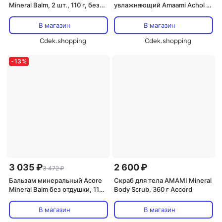
Mineral Balm, 2 шт., 110 г, без
увлажняющий Amaami Achol с
отдушки Accord
морскими ингредиентами,
300 г, цитрусовый аромат
В магазин
В магазин
Accord
Cdek.shopping
Cdek.shopping
-
13
%
3 035 ₽
2 600 ₽
3 472 ₽
Бальзам минеральный Acore
Скраб для тела AMAMI Mineral
Mineral Balm без отдушки, 110 г
Body Scrub, 360 г Accord
Accord
В магазин
В магазин