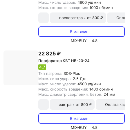
Макс. число ударов:
4600 уд/мин
Макс. скорость вращения:
1000 об/мин
послезавтра
от 800 ₽
Оплата
•
В магазин
MIX-BUY
4.8
22 825 ₽
Перфоратор КВТ HB-20-24
4.7
Тип патрона:
SDS-Plus
Макс. сила удара:
2.5 Дж
Макс. число ударов:
4500 уд/мин
Макс. скорость вращения:
1400 об/мин
Макс. диаметр сверления, бетон:
24 мм
завтра
от 800 ₽
Оплата карт
•
В магазин
MIX-BUY
4.8