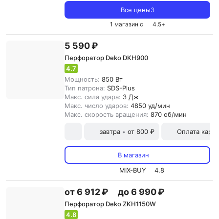
Все цены
3
1 магазин с
4.5
+
5 590 ₽
Перфоратор Deko DKH900
4.7
Мощность:
850 Вт
Тип патрона:
SDS-Plus
Макс. сила удара:
3 Дж
Макс. число ударов:
4850 уд/мин
Макс. скорость вращения:
870 об/мин
завтра
от 800 ₽
Оплата карт
•
В магазин
MIX-BUY
4.8
от 6 912 ₽
до 6 990 ₽
Перфоратор Deko ZKH1150W
4.8