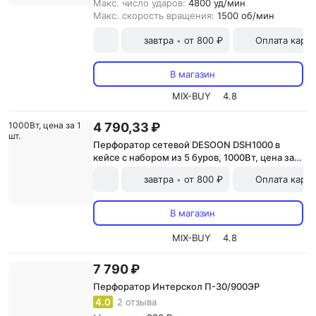
Макс. число ударов:
4800 уд/мин
Макс. скорость вращения:
1500 об/мин
завтра
от 800 ₽
Оплата карт
•
В магазин
MIX-BUY
4.8
4 790,33 ₽
Перфоратор сетевой DESOON DSH1000 в
кейсе с набором из 5 буров, 1000Вт, цена за 1
шт.
завтра
от 800 ₽
Оплата карт
•
В магазин
MIX-BUY
4.8
7 790 ₽
Перфоратор Интерскол П-30/900ЭР
4.0
2 отзыва