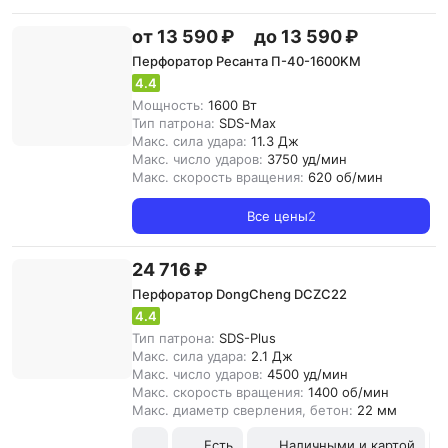
от 13 590 ₽
до 13 590 ₽
Перфоратор Ресанта П-40-1600KM
4.4
Мощность:
1600 Вт
Тип патрона:
SDS-Max
Макс. сила удара:
11.3 Дж
Макс. число ударов:
3750 уд/мин
Макс. скорость вращения:
620 об/мин
Все цены
2
24 716 ₽
Перфоратор DongCheng DCZC22
4.4
Тип патрона:
SDS-Plus
Макс. сила удара:
2.1 Дж
Макс. число ударов:
4500 уд/мин
Макс. скорость вращения:
1400 об/мин
Макс. диаметр сверления, бетон:
22 мм
Есть
Наличными и картой