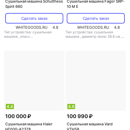
Сушильная машина Schulthess
Сушильная машина Fagor SRP-
Spirit 660
10 M E
Сделать заказ
Сделать заказ
WHITEGOODS.RU
4.8
WHITEGOODS.RU
4.8
Тип устройства: сушильная
Тип устройства: сушильная
машина
,
класс
машина
,
диаметр люка: 58.8 см
,
энергопотребления: A+++
,
габариты (вхшхг): 106x68x77.2 см
,
возможность встраивания: нет
,
особенности конструкции:
диаметр люка: 36 см
,
габариты
дисплей
,
технология сушки:
(вхшхг): 85x59x64 см
,
тепловой насос
особенности конструкции:
дисплей, открытие люка на 180°,
регулируемые ножки, освещение
барабана, ворсовый фильтр
,
технология сушки: тепловой насос
,
дополнительно: инверторный
двигатель
4.4
4.6
100 000 ₽
100 990 ₽
Сушильная машина Haier
Сушильная машина Vard
HD100-A2378
VTH58