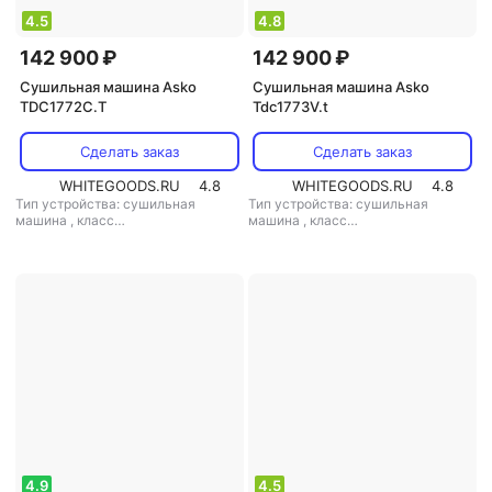
4.5
4.8
142 900 ₽
142 900 ₽
Сушильная машина Asko
Сушильная машина Asko
TDC1772C.T
Tdc1773V.t
Сделать заказ
Сделать заказ
WHITEGOODS.RU
4.8
WHITEGOODS.RU
4.8
Тип устройства: сушильная
Тип устройства: сушильная
машина
,
класс
машина
,
класс
энергопотребления: B
,
энергопотребления: C
,
возможность встраивания: нет
,
возможность встраивания: нет
,
габариты (вхшхг): 85x59.5x65.4 см
габариты (вхшхг): 85x59.5x65.4 см
,
особенности конструкции:
,
особенности конструкции:
дисплей
,
технология сушки:
дисплей
,
технология сушки:
конденсационная
,
дополнительно:
вентиляционная
инверторный двигатель
4.9
4.5