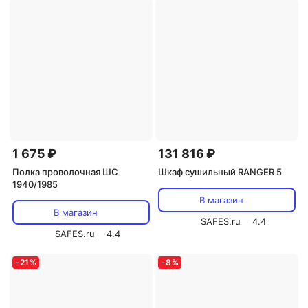
1 675 ₽
131 816 ₽
Полка проволочная ШС
Шкаф сушильный RANGER 5
1940/1985
В магазин
В магазин
SAFES.ru
4.4
SAFES.ru
4.4
-
21
%
-
8
%