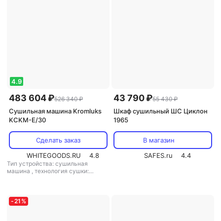
4.9
483 604 ₽
43 790 ₽
526 340 ₽
55 430 ₽
Сушильная машина Kromluks
Шкаф сушильный ШС Циклон
KCKM-E/30
1965
Сделать заказ
В магазин
WHITEGOODS.RU
4.8
SAFES.ru
4.4
Тип устройства: сушильная
машина
,
технология сушки:
вентиляционная
-
21
%