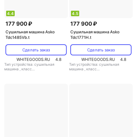
4.4
4.5
177 900 ₽
177 900 ₽
Сушильная машина Asko
Сушильная машина Asko
Tdc1485Vb.t
Tdc1771H.t
Сделать заказ
Сделать заказ
WHITEGOODS.RU
4.8
WHITEGOODS.RU
4.8
Тип устройства: сушильная
Тип устройства: сушильная
машина
,
класс
машина
,
класс
энергопотребления: A++
,
энергопотребления: A++
,
возможность встраивания: нет
,
управление со смартфона: есть
,
диаметр люка: 34 см
,
габариты
возможность встраивания: нет
,
(вхшхг): 85x59.5x76.9 см
,
габариты (вхшхг): 85x60x65.4 см
,
особенности конструкции:
особенности конструкции:
дисплей
,
технология сушки:
дисплей
,
технология сушки:
вентиляционная
тепловой насос
,
дополнительно:
инверторный двигатель