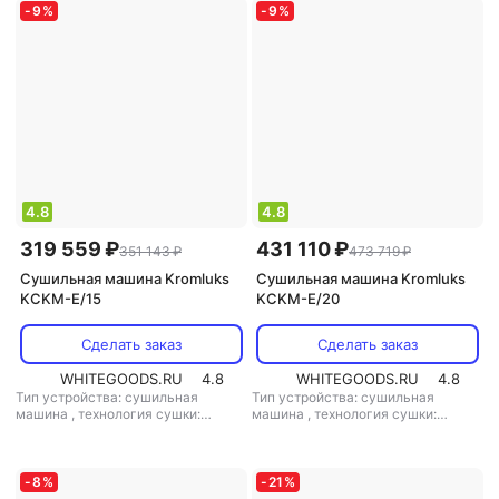
-
9
%
-
9
%
4.8
4.8
319 559 ₽
431 110 ₽
351 143 ₽
473 719 ₽
Сушильная машина Kromluks
Сушильная машина Kromluks
KCKM-E/15
KCKM-E/20
Сделать заказ
Сделать заказ
WHITEGOODS.RU
4.8
WHITEGOODS.RU
4.8
Тип устройства: сушильная
Тип устройства: сушильная
машина
,
технология сушки:
машина
,
технология сушки:
вентиляционная
вентиляционная
-
8
%
-
21
%