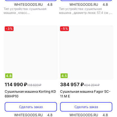
WHITEGOODS.RU
4.8
WHITEGOODS.RU
4.8
Тип устройства: сушильная
Тип устройства: сушильная
машина
,
класс
машина
,
диаметр люка: 57.4 см
,
энергопотребления: A
,
особенности конструкции:
возможность встраивания: нет
,
дисплей
диаметр люка: 38 см
,
габариты
(вхшхг): 84.5x59.6x60.9 см
,
-
3
%
-
5
%
особенности конструкции:
дисплей, регулируемые ножки,
освещение барабана, ворсовый
фильтр
,
технология сушки:
тепловой насос
,
дополнительно:
инверторный двигатель
4.8
4.5
114 990 ₽
384 957 ₽
118 639 ₽
404 204 ₽
Сушильная машина Korting KD
Сушильная машина Fagor SC-
69IHP10
11 M E
Сделать заказ
Сделать заказ
WHITEGOODS.RU
4.8
WHITEGOODS.RU
4.8