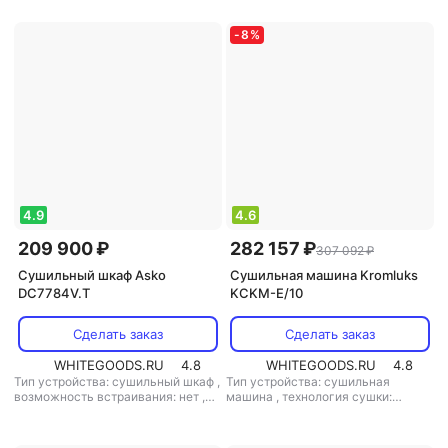
(вхшхг): 102x73.7x81 см
,
вентиляционная
,
дополнительно:
особенности конструкции:
инверторный двигатель
дисплей, регулируемые ножки
,
-
8
%
технология сушки:
вентиляционная
4.9
4.6
209 900 ₽
282 157 ₽
307 092 ₽
Сушильный шкаф Asko
Сушильная машина Kromluks
DC7784V.T
KCKM-E/10
Сделать заказ
Сделать заказ
WHITEGOODS.RU
4.8
WHITEGOODS.RU
4.8
Тип устройства: сушильный шкаф
,
Тип устройства: сушильная
возможность встраивания: нет
,
машина
,
технология сушки:
технология сушки:
вентиляционная
вентиляционная
,
дополнительно:
инверторный двигатель