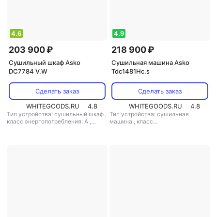
4.6
4.9
203 900 ₽
218 900 ₽
Сушильный шкаф Asko
Сушильная машина Asko
DC7784 V.W
Tdc1481Hc.s
Сделать заказ
Сделать заказ
WHITEGOODS.RU
4.8
WHITEGOODS.RU
4.8
Тип устройства: сушильный шкаф
,
Тип устройства: сушильная
класс энергопотребления: A
,
машина
,
класс
возможность встраивания: нет
,
энергопотребления: A++
,
габариты (вхшхг): 185.4x59.5x60.8
возможность встраивания: нет
,
см
,
особенности конструкции:
габариты (вхшхг): 85x59.5x76.9 см
дисплей, подсветка дисплея,
,
особенности конструкции:
регулируемые ножки
,
технология
дисплей
,
технология сушки:
сушки: вентиляционная
,
тепловой насос
,
дополнительно:
дополнительно: инверторный
инверторный двигатель
двигатель