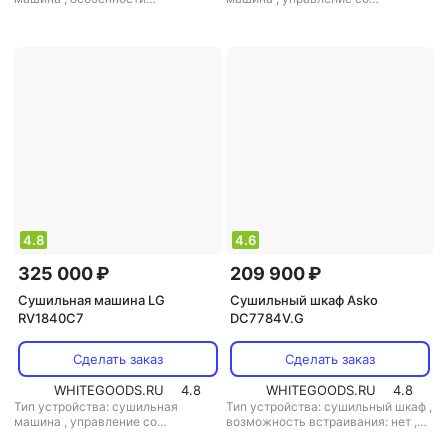
конструкции: дисплей
смартфона: есть
,
габариты
(вхшхг): 98.3x68.6x76.4 см
,
особенности конструкции:
дисплей, регулируемые ножки
,
технология сушки:
вентиляционная
,
дополнительно:
инверторный двигатель, прямой
привод
4.8
4.6
325 000 ₽
209 900 ₽
Сушильная машина LG
Сушильный шкаф Asko
RV1840C7
DC7784V.G
Сделать заказ
Сделать заказ
WHITEGOODS.RU
4.8
WHITEGOODS.RU
4.8
Тип устройства: сушильная
Тип устройства: сушильный шкаф
,
машина
,
управление со
возможность встраивания: нет
,
смартфона: есть
,
габариты
технология сушки: