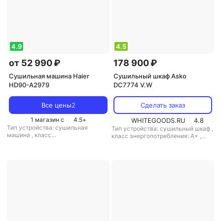
4.9
4.5
от 52 990 ₽
178 900 ₽
Сушильная машина Haier
Сушильный шкаф Asko
HD90-A2979
DC7774 V.W
Все цены
2
Сделать заказ
1 магазин с
4.5
+
WHITEGOODS.RU
4.8
Тип устройства: сушильная
Тип устройства: сушильный шкаф
,
машина
,
класс
класс энергопотребления: A+
,
энергопотребления: A
,
возможность встраивания: нет
,
возможность встраивания: нет
,
габариты (вхшхг): 171.4x59.5x60
диаметр люка: 52.5 см
,
габариты
см
,
особенности конструкции:
(вхшхг): 84.5x59.5x67.5 см
,
дисплей, подсветка дисплея
,
особенности конструкции:
технология сушки:
дисплей, регулируемые ножки,
вентиляционная
освещение барабана, ворсовый
фильтр
,
технология сушки:
тепловой насос