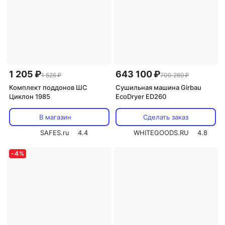
1 205 ₽
643 100 ₽
1 525 ₽
700 269 ₽
Комплект поддонов ШС
Сушильная машина Girbau
Циклон 1985
EcoDryer ED260
В магазин
Сделать заказ
SAFES.ru
4.4
WHITEGOODS.RU
4.8
-
4
%