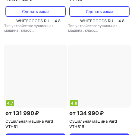
Сделать заказ
Сделать заказ
WHITEGOODS.RU
4.8
WHITEGOODS.RU
4.8
Тип устройства: сушильная
Тип устройства: сушильная
машина
,
класс
машина
,
класс
энергопотребления: A++
,
энергопотребления: A
,
возможность встраивания: нет
,
возможность встраивания: нет
,
диаметр люка: 52.5 см
,
габариты
диаметр люка: 32 см
,
габариты
(вхшхг): 85x68.5x59.5 см
,
(вхшхг): 85x59.5x62.5 см
,
особенности конструкции:
особенности конструкции:
дисплей, подсветка дисплея,
дисплей, регулируемые ножки,
регулируемые ножки, освещение
освещение барабана, ворсовый
барабана, ворсовый фильтр
,
фильтр
,
технология сушки:
технология сушки: тепловой насос
тепловой насос
4.7
4.8
от 131 990 ₽
от 134 990 ₽
Сушильная машина Vard
Сушильная машина Vard
VTH61
VTH61B