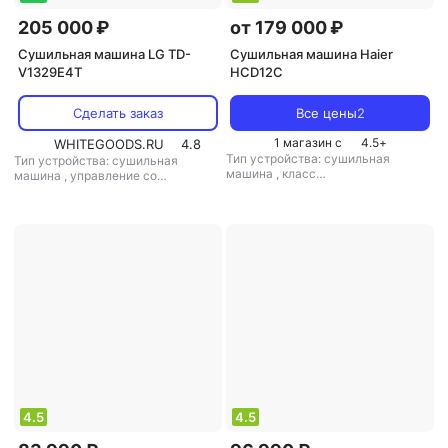
205 000 ₽
от 179 000 ₽
Сушильная машина LG TD-
Сушильная машина Haier
V1329E4T
HCD12C
Сделать заказ
Все цены
2
1 магазин с
4.5
+
WHITEGOODS.RU
4.8
Тип устройства: сушильная
Тип устройства: сушильная
машина
,
класс
машина
,
управление со
энергопотребления: B
,
габариты
смартфона: есть
,
габариты
(вхшхг): 110x68.6x76.7 см
,
(вхшхг): 98.3x68.6x76.4 см
,
особенности конструкции:
особенности конструкции:
дисплей, ворсовый фильтр
,
дисплей, регулируемые ножки
,
технология сушки:
технология сушки:
вентиляционная
вентиляционная
4.5
4.5