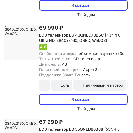
В магазин
Твой дом
69 990 ₽
LCD телевизор LG 43QNED70B6C [43", 4K
Ultra HD, 3840х2160, QNED, WebOS]
4.8
Особенности звука:
объемное звучание (Surroun
Тип устройства:
LCD телевизор
Диагональ:
43"
Голосовой помощник:
Apple Siri
Поддержка Smart TV:
есть
Есть
Наличными и картой
В магазин
Твой дом
67 990 ₽
LCD телевизор LG 55QNED80B6B [55", 4K