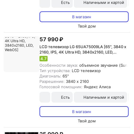
Есть
Наличными и картой
В магазин
Твой дом
57 990 ₽
LCD телевизор LG 65UA75009LA [65", 3840 x
2160, IPS, 4K Ultra HD, 3840х2160, LED,
WebOS]
4.7
Особенности звука:
объемное звучание (Surroun
Тип устройства:
LCD телевизор
Диагональ:
65"
Разрешение:
3840 x 2160
Голосовой помощник:
Яндекс Алиса
Есть
Наличными и картой
В магазин
Твой дом