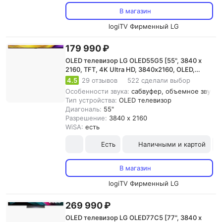
В магазин
logiTV Фирменный LG
179 990 ₽
OLED телевизор LG OLED55G5 [55", 3840 x
2160, TFT, 4K Ultra HD, 3840х2160, OLED,
WebOS]
4.5
29 отзывов
522 сделали выбор
Особенности звука:
сабвуфер, объемное звучани
Тип устройства:
OLED телевизор
Диагональ:
55"
Разрешение:
3840 x 2160
WiSA:
есть
Есть
Наличными и картой
В магазин
logiTV Фирменный LG
269 990 ₽
OLED телевизор LG OLED77C5 [77", 3840 x