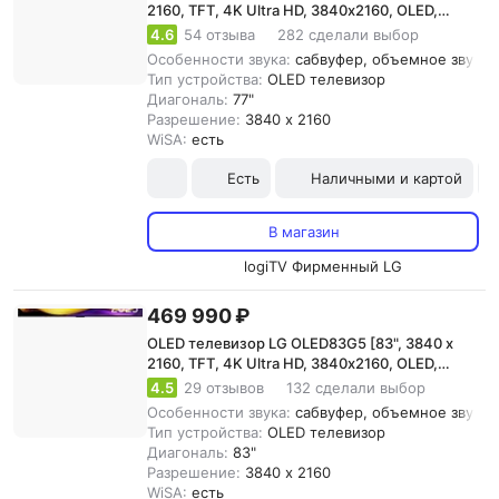
2160, TFT, 4K Ultra HD, 3840х2160, OLED,
WebOS]
4.6
54 отзыва
282 сделали выбор
Особенности звука:
сабвуфер, объемное звучани
Тип устройства:
OLED телевизор
Диагональ:
77"
Разрешение:
3840 x 2160
WiSA:
есть
Есть
Наличными и картой
В магазин
logiTV Фирменный LG
469 990 ₽
OLED телевизор LG OLED83G5 [83", 3840 x
2160, TFT, 4K Ultra HD, 3840х2160, OLED,
WebOS]
4.5
29 отзывов
132 сделали выбор
Особенности звука:
сабвуфер, объемное звучани
Тип устройства:
OLED телевизор
Диагональ:
83"
Разрешение:
3840 x 2160
WiSA:
есть