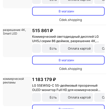
В магазин
Cdek.shopping
515 861 ₽
Коммерческий светодиодный дисплей LG
UH5J серии 86 дюймов, разрешение 4K,
Smart LED
Есть
Оплата картой
Сам
В магазин
Cdek.shopping
1 183 179 ₽
LG 55EW5Q-C 55-дюймовый прозрачный
OLED-монитор Full HD для коммерческой
рекламы
Есть
Оплата картой
Сам