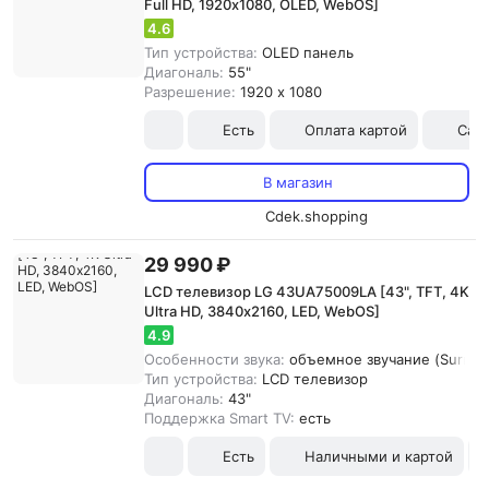
Full HD, 1920х1080, OLED, WebOS]
4.6
Тип устройства:
OLED панель
Диагональ:
55"
Разрешение:
1920 x 1080
Есть
Оплата картой
Сам
В магазин
Cdek.shopping
29 990 ₽
LCD телевизор LG 43UA75009LA [43", TFT, 4K
Ultra HD, 3840х2160, LED, WebOS]
4.9
Особенности звука:
объемное звучание (Surroun
Тип устройства:
LCD телевизор
Диагональ:
43"
Поддержка Smart TV:
есть
Есть
Наличными и картой