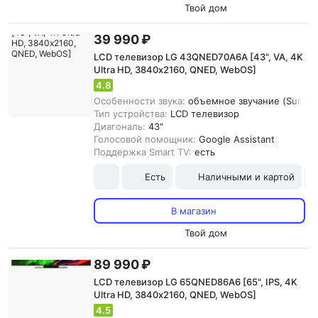
Твой дом
39 990 ₽
LCD телевизор LG 43QNED70A6A [43", VA, 4K
Ultra HD, 3840х2160, QNED, WebOS]
4.8
Особенности звука:
объемное звучание (Surroun
Тип устройства:
LCD телевизор
Диагональ:
43"
Голосовой помощник:
Google Assistant
Поддержка Smart TV:
есть
Есть
Наличными и картой
В магазин
Твой дом
89 990 ₽
LCD телевизор LG 65QNED86A6 [65", IPS, 4K
Ultra HD, 3840х2160, QNED, WebOS]
4.5