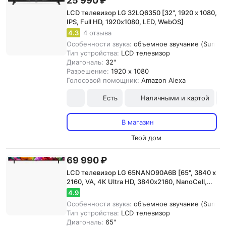
25 990 ₽
LCD телевизор LG 32LQ6350 [32", 1920 x 1080,
IPS, Full HD, 1920х1080, LED, WebOS]
4.3
4 отзыва
Особенности звука:
объемное звучание (Surround
Тип устройства:
LCD телевизор
Диагональ:
32"
Разрешение:
1920 x 1080
Голосовой помощник:
Amazon Alexa
Есть
Наличными и картой
В магазин
Твой дом
69 990 ₽
LCD телевизор LG 65NANO90A6B [65", 3840 x
2160, VA, 4K Ultra HD, 3840х2160, NanoCell,
WebOS]
4.9
Особенности звука:
объемное звучание (Surroun
Тип устройства:
LCD телевизор
Диагональ:
65"