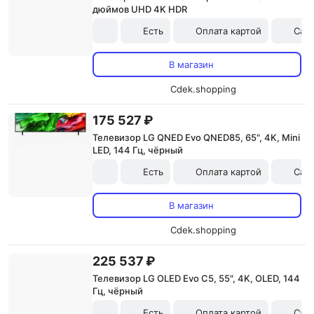
дюймов UHD 4K HDR
Есть
Оплата картой
Сам
В магазин
Cdek.shopping
175 527 ₽
Телевизор LG QNED Evo QNED85, 65", 4K, Mini
LED, 144 Гц, чёрный
Есть
Оплата картой
Сам
В магазин
Cdek.shopping
225 537 ₽
Телевизор LG OLED Evo C5, 55", 4K, OLED, 144
Гц, чёрный
Есть
Оплата картой
Сам