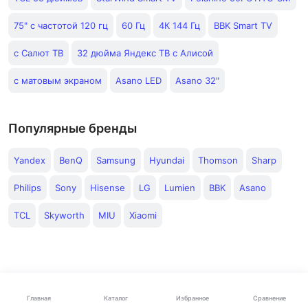
75" с частотой 120 гц
60 Гц
4К 144 Гц
BBK Smart TV
с Салют ТВ
32 дюйма Яндекс ТВ с Алисой
с матовым экраном
Asano LED
Asano 32"
Популярные бренды
Yandex
BenQ
Samsung
Hyundai
Thomson
Sharp
Philips
Sony
Hisense
LG
Lumien
BBK
Asano
TCL
Skyworth
MIU
Xiaomi
Каталог
Главная
Избранное
Сравнение
Электроника