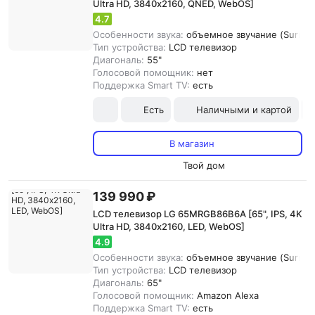
Ultra HD, 3840х2160, QNED, WebOS]
4.7
Особенности звука:
объемное звучание (Surroun
Тип устройства:
LCD телевизор
Диагональ:
55"
Голосовой помощник:
нет
Поддержка Smart TV:
есть
Есть
Наличными и картой
В магазин
Твой дом
139 990 ₽
LCD телевизор LG 65MRGB86B6A [65", IPS, 4K
Ultra HD, 3840х2160, LED, WebOS]
4.9
Особенности звука:
объемное звучание (Surroun
Тип устройства:
LCD телевизор
Диагональ:
65"
Голосовой помощник:
Amazon Alexa
Поддержка Smart TV:
есть