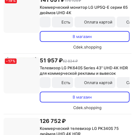
-
19
%
175 105 ₽
Коммерческий монитор LG UP5Q-E серии 65
дюймов UHD 4K
Есть
Оплата картой
Сам
В магазин
Cdek.shopping
51 957 ₽
-
17
%
62 834 ₽
Телевизор LG PK640S Series 43" UHD 4K HDR
для коммерческой рекламы и вывесок
Есть
Оплата картой
Сам
В магазин
Cdek.shopping
126 752 ₽
Коммерческий телевизор LG PK340S 75
дюймов UHD 4K HDR