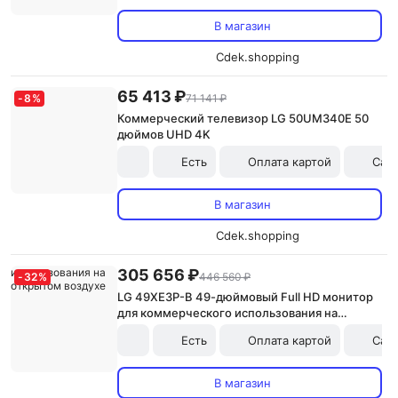
В магазин
Cdek.shopping
65 413 ₽
-
8
%
71 141 ₽
Коммерческий телевизор LG 50UM340E 50
дюймов UHD 4K
Есть
Оплата картой
Сам
В магазин
Cdek.shopping
305 656 ₽
-
32
%
446 560 ₽
LG 49XE3P-B 49-дюймовый Full HD монитор
для коммерческого использования на
открытом воздухе
Есть
Оплата картой
Сам
В магазин