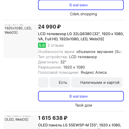
В магазин
Cdek.shopping
24 990 ₽
LCD телевизор LG 32LQ6380 [32", 1920 x 1080,
VA, Full HD, 1920х1080, LED, WebOS]
5.0
2 отзыва
Особенности звука:
объемное звучание (Surroun
Тип устройства:
LCD телевизор
Диагональ:
32"
Разрешение:
1920 x 1080
Голосовой помощник:
Яндекс Алиса
Есть
Наличными и картой
В магазин
Твой дом
1 615 638 ₽
OLED панель LG 55EW5P-M [55", 1920 x 1080,