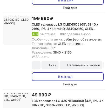
В магазин
Твой дом
199 990 ₽
OLED телевизор LG OLED65C5 [65", 3840 x
2160, IPS, 4K Ultra HD, 3840х2160, OLED,
WebOS]
4.6
54 отзыва
882 сделали выбор
Особенности звука:
сабвуфер, объемное звучани
Тип устройства:
OLED телевизор
Диагональ:
65"
Разрешение:
3840 x 2160
WiSA:
есть
Есть
Наличными и картой
В магазин
Твой дом
49 990 ₽
LCD телевизор LG 43QNED80B6B [43", IPS, 4K
Ultra HD, 3840х2160, LED, WebOS]