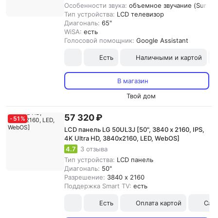
Особенности звука:
объемное звучание (Surroun
Тип устройства:
LCD телевизор
Диагональ:
65"
WiSA:
есть
Голосовой помощник:
Google Assistant
Есть
Наличными и картой
В магазин
Твой дом
57 320 ₽
-
51
%
LCD панель LG 50UL3J [50", 3840 x 2160, IPS,
4K Ultra HD, 3840х2160, LED, WebOS]
4.7
3 отзыва
Тип устройства:
LCD панель
Диагональ:
50"
Разрешение:
3840 x 2160
Поддержка Smart TV:
есть
Есть
Оплата картой
Сам