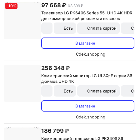
97 668 ₽
-
10
%
108 899 ₽
Телевизор LG PK640S Series 55" UHD 4K HDR
для коммерческой рекламы и вывесок
Есть
Оплата картой
Сам
В магазин
Cdek.shopping
256 348 ₽
Коммерческий монитор LG UL3Q-E серии 86
дюймов UHD 4K
Есть
Оплата картой
Сам
В магазин
Cdek.shopping
186 799 ₽
Коммерческий телевизор LG PK340S 86