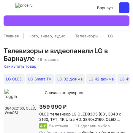
Барнаул
Главная
Фото, видео, аудио
Телевизоры
LG
Телевизоры и видеопанели LG в
Барнауле
49 товаров
Как купить товар
LG OLED
LG Smart TV
LG 32 дюйма
LG 42 дюйма
LG 49
Сначала популярное
359 990 ₽
OLED телевизор LG OLED83C5 [83", 3840 x
2160, TFT, 4K Ultra HD, 3840х2160, OLED,
WebOS]
4.6
54 отзыва
111 сделали выбор
Особенности звука:
сабвуфер, объемное звучани