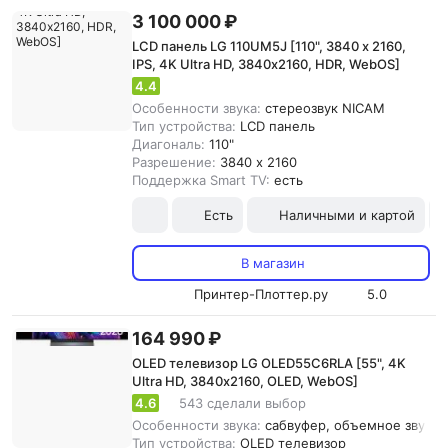
3 100 000 ₽
LCD панель LG 110UM5J [110", 3840 x 2160,
IPS, 4K Ultra HD, 3840х2160, HDR, WebOS]
4.4
Особенности звука:
cтереозвук NICAM
Тип устройства:
LCD панель
Диагональ:
110"
Разрешение:
3840 x 2160
Поддержка Smart TV:
есть
Есть
Наличными и картой
В магазин
Принтер-Плоттер.ру
5.0
164 990 ₽
OLED телевизор LG OLED55C6RLA [55", 4K
Ultra HD, 3840х2160, OLED, WebOS]
4.6
543 сделали выбор
Особенности звука:
сабвуфер, объемное звучани
Тип устройства:
OLED телевизор