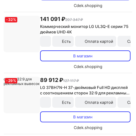
Cdek.shopping
141 091 ₽
-
32
%
207 347 ₽
Коммерческий монитор LG UL3Q-E серии 75
дюймов UHD 4K
Есть
Оплата картой
Сам
В магазин
Cdek.shopping
89 912 ₽
-
29
%
127 117 ₽
LG 37BH7N-H 37-дюймовый Full HD дисплей
с соотношением сторон 32:9 для рекламных
вывесок
Есть
Оплата картой
Сам
В магазин
Cdek.shopping