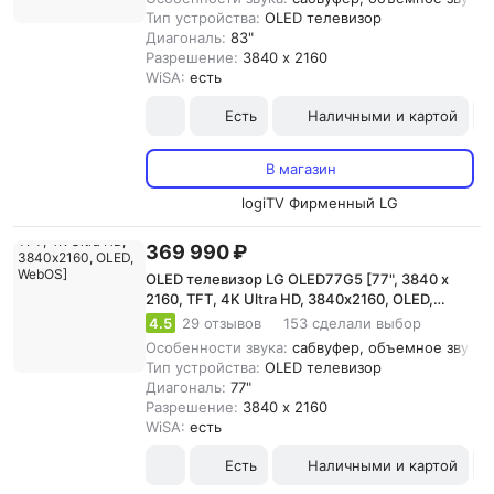
Тип устройства:
OLED телевизор
Диагональ:
83"
Разрешение:
3840 x 2160
WiSA:
есть
Есть
Наличными и картой
В магазин
logiTV Фирменный LG
369 990 ₽
OLED телевизор LG OLED77G5 [77", 3840 x
2160, TFT, 4K Ultra HD, 3840х2160, OLED,
WebOS]
4.5
29 отзывов
153 сделали выбор
Особенности звука:
сабвуфер, объемное звучани
Тип устройства:
OLED телевизор
Диагональ:
77"
Разрешение:
3840 x 2160
WiSA:
есть
Есть
Наличными и картой