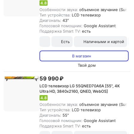
4.8
Особенности звука:
объемное звучание (Surroun
Тип устройства:
LCD телевизор
Диагональ:
43"
Голосовой помощник:
Google Assistant
Поддержка Smart TV:
есть
Есть
Наличными и картой
В магазин
Твой дом
59 990 ₽
LCD телевизор LG 55QNED70A6A [55", 4K
Ultra HD, 3840х2160, QNED, WebOS]
4.8
Особенности звука:
объемное звучание (Surroun
Тип устройства:
LCD телевизор
Диагональ:
55"
Голосовой помощник:
Google Assistant
Поддержка Smart TV:
есть