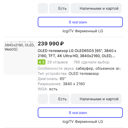
Есть
Наличными и картой
В магазин
logiTV Фирменный LG
239 990 ₽
OLED телевизор LG OLED65G5 [65", 3840 x
2160, TFT, 4K Ultra HD, 3840х2160, OLED,
WebOS]
4.5
29 отзывов
786 сделали выбор
Особенности звука:
сабвуфер, объемное звучани
Тип устройства:
OLED телевизор
Диагональ:
65"
Разрешение:
3840 x 2160
WiSA:
есть
Есть
Наличными и картой
В магазин
logiTV Фирменный LG