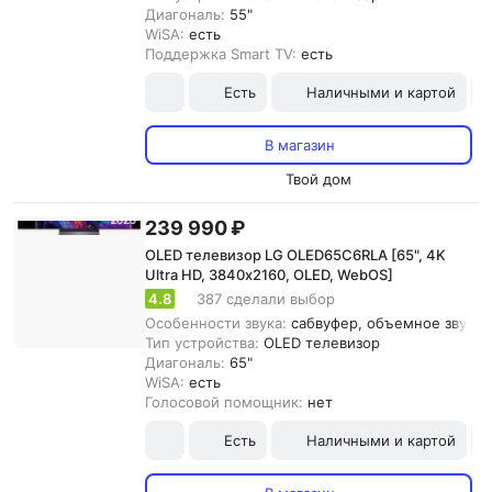
Диагональ:
55"
WiSA:
есть
Поддержка Smart TV:
есть
Есть
Наличными и картой
В магазин
Твой дом
239 990 ₽
OLED телевизор LG OLED65C6RLA [65", 4K
Ultra HD, 3840х2160, OLED, WebOS]
4.8
387 сделали выбор
Особенности звука:
сабвуфер, объемное звучани
Тип устройства:
OLED телевизор
Диагональ:
65"
WiSA:
есть
Голосовой помощник:
нет
Есть
Наличными и картой