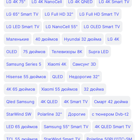
LG 4K 75"
LG 4K NanoCell
LG 4K QNED
LG 4K Smart TV
LG 65" Smart TV
LG Full HD 32"
LG Full HD Smart TV
LG LED Smart TV
LG NanoCell 55"
LG OLED Smart TV
Маленькие
40 дюймов
Hyundai 32 дюйма
LG 4K
OLED
75 дюймов
Телевизоры 8K
Supra LED
Samsung Series 5
Xiaomi 4К
Самсунг 3D
Hisense 55 дюймов
QLED
Недорогие 32"
4K 65 дюймов
Xiaomi 55 дюймов
32 дюйма
Qled Samsung
4K QLED
4K Smart TV
Смарт 42 дюйма
StarWind SW
Polarline 32"
Дорогие
с тюнером Dvb-t2
LED 65 дюймов
Samsung 55" Smart TV
4K QLED Smart TV
TCL 55 дюймов
StarWind Smart TV
Polarline 50PU11TC-SM