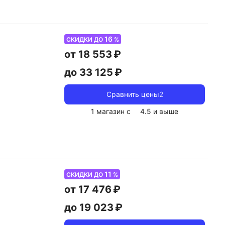
16
СКИДКИ ДО
%
от 18 553 ₽
до 33 125 ₽
Сравнить цены
2
1 магазин с
4.5
и выше
11
СКИДКИ ДО
%
от 17 476 ₽
до 19 023 ₽