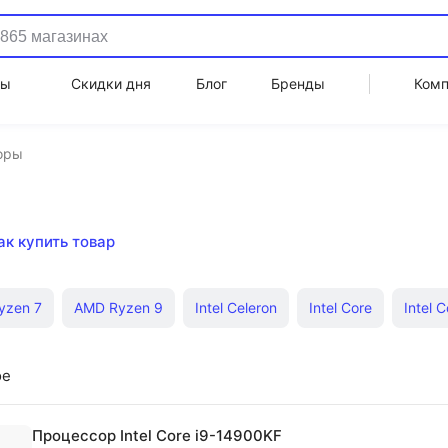
ды
Скидки дня
Блог
Бренды
Ком
оры
ак купить товар
yzen 7
AMD Ryzen 9
Intel Celeron
Intel Core
Intel C
соры BOX
Процессоры OEM
AMD Athlon
Intel Core Ult
ое
Процессор Intel Core i9-14900KF