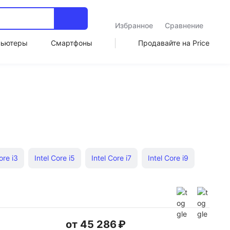
Избранное
Сравнение
пьютеры
Смартфоны
Продавайте на Price
ore i3
Intel Core i5
Intel Core i7
Intel Core i9
ra 7
2025 года
2024 года
Intel Xeon
от 45 286 ₽