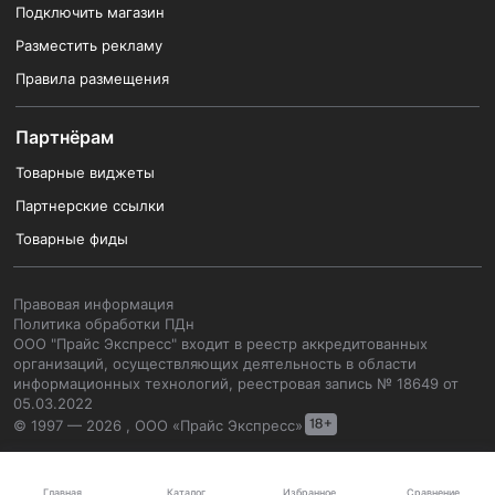
Подключить магазин
Разместить рекламу
Правила размещения
Партнёрам
Товарные виджеты
Партнерские ссылки
Товарные фиды
Правовая информация
Политика обработки ПДн
ООО "Прайс Экспресс" входит в реестр аккредитованных
организаций, осуществляющих деятельность в области
информационных технологий, реестровая запись № 18649 от
05.03.2022
© 1997 — 2026 , ООО «Прайс Экспресс»
Каталог
Главная
Избранное
Сравнение