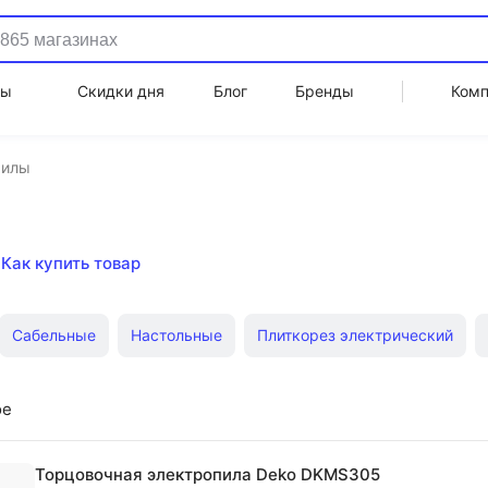
ды
Скидки дня
Блог
Бренды
Ком
Пилы
Как купить товар
Сабельные
Настольные
Плиткорез электрический
а
Электропила цепная
Аккумуляторные дисковые
Ст
ое
пные аккумуляторные
Электрические цепные
Комбинир
Торцовочная электропила Deko DKMS305