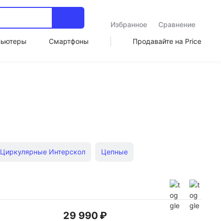
Избранное
Сравнение
пьютеры
Смартфоны
Продавайте на Price
Циркулярные Интерскол
Цепные
ационарные циркулярные
Дисковые мини
ованные торцовочные
29 990 ₽