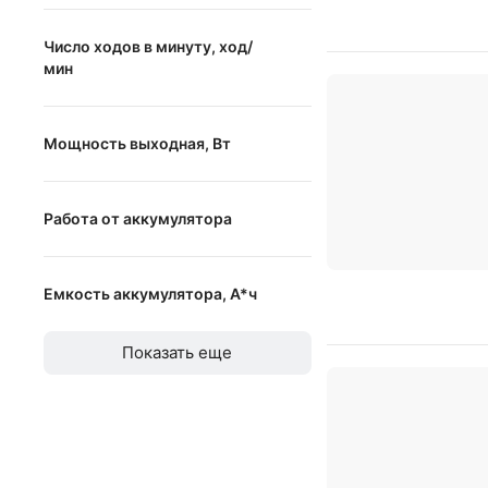
Маятниковый ход
Число ходов в минуту, ход/
мин
от
до
Мощность выходная, Вт
от
до
Работа от аккумулятора
Работа от аккумулятора
Емкость аккумулятора, А*ч
от
до
Показать еще