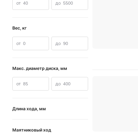
от
до
Вес, кг
от
до
Макс. диаметр диска, мм
от
до
Длина хода, мм
от
до
Маятниковый ход