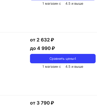
1 магазин с
4.5
и выше
от 2 632 ₽
до 4 990 ₽
Сравнить цены
4
1 магазин с
4.5
и выше
от 3 790 ₽