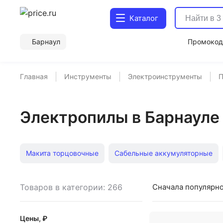
Каталог
Барнаул
Промоко
Главная
Инструменты
Электроинструменты
Электропилы в Барнауле
Макита торцовочные
Сабельные аккумуляторные
Аккумуляторные
Торцовочные
Дисковые Макит
Товаров в категории: 266
Сначала популярн
Погружные
Дисковые
Торцовочные Зубр
Це
Цены, ₽