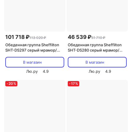
101 718 ₽
46 539 ₽
113 020 ₽
51 710 ₽
Обеденная группа Sheffilton
Обеденная группа Sheffilton
SHT-DS297 серый мрамор/
SHT-DS280 серый мрамор/
черный/серое облако/черный
дымчатый/черный
муар 4303545102
2292685201
В магазин
В магазин
Лю.ру
4.9
Лю.ру
4.9
-
20
%
-
17
%