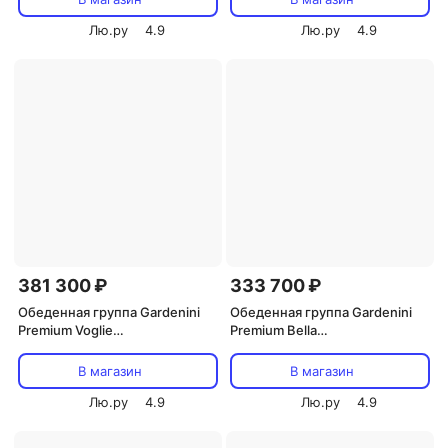
дерево) арт.DPBLL.020222.C5
Лю.ру
4.9
Лю.ру
4.9
381 300 ₽
333 700 ₽
Обеденная группа Gardenini
Обеденная группа Gardenini
Premium Voglie
Premium Bella
(Алюминий,Ткань,Тик/Темно-
(Алюминий,Ткань,Тик/Темно-
серый,Светлое дерево)
серый,Светлое дерево)
В магазин
В магазин
арт.DPVGL.010822.C2
арт.DPBLL.010822.C5
Лю.ру
4.9
Лю.ру
4.9