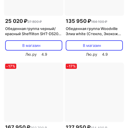
25 020 ₽
135 950 ₽
27 800 ₽
164 100 ₽
Обеденная группа черный/
Обеденная группа Woodville
красный Sheffilton SHT-DS208
Элиа white (Стекло, Экокожа)
6772367501
арт.599474
В магазин
В магазин
Лю.ру
4.9
Лю.ру
4.9
-
17
%
-
17
%
167 950 ₽
127 950 ₽
202 700 ₽
154 400 ₽