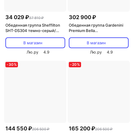
34 029 ₽
302 900 ₽
37 810 ₽
Обеденная группа Sheffilton
Обеденная группа Gardenini
SHT-DS304 темно-серый/
Premium Bella
молочный/черный
(Алюминий,Ткань,Тик/Темно-
7154373702
серый,Светлое дерево)
В магазин
В магазин
арт.DPBLL.010818.C4
Лю.ру
4.9
Лю.ру
4.9
-
30
%
-
20
%
144 550 ₽
165 200 ₽
206 500 ₽
206 500 ₽