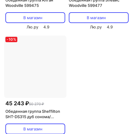
Обеденная группа Алган
Обеденная группа Элевис
Woodville 599475
Woodville 599477
В магазин
В магазин
Лю.ру
4.9
Лю.ру
4.9
-
10
%
45 243 ₽
50 270 ₽
Обеденная группа Sheffilton
SHT-DS315 дуб сонома/
антрацит/бежевый/светлый
орех 5157846602
В магазин