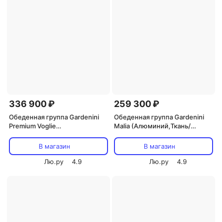
336 900 ₽
259 300 ₽
Обеденная группа Gardenini
Обеденная группа Gardenini
Premium Voglie
Malia (Алюминий,Ткань/
(Алюминий,Ткань,Тик/Темно-
Темно-серый)
серый,Светлое дерево)
арт.DMLA.010818.C4
В магазин
В магазин
арт.DPVGL.010822.C4
Лю.ру
4.9
Лю.ру
4.9