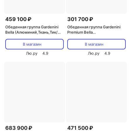
459 100 ₽
301 700 ₽
Обеденная группа Gardenini
Обеденная группа Gardenini
Bella (Алюминий,Ткань,Тик/
Premium Bella
Темно-серый,Светлое
(Алюминий,Ткань,Тик/
дерево) арт.DBLL.010828.C4
Белый,Бежевый,Светлое
В магазин
В магазин
дерево) арт.DPBLL.020218.C5
Лю.ру
4.9
Лю.ру
4.9
683 900 ₽
471 500 ₽