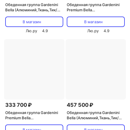
Обеденная группа Gardenini
Обеденная группа Gardenini
Bella (Алюминий,Ткань,Тик/
Premium Bella
Темно-серый)
(Алюминий,Ткань,Тик/Темно-
арт.DBLL.010828.C6
серый) арт.DPBLL.010818.C6
В магазин
В магазин
Лю.ру
4.9
Лю.ру
4.9
333 700 ₽
457 500 ₽
Обеденная группа Gardenini
Обеденная группа Gardenini
Premium Bella
Bella (Алюминий,Ткань,Тик/
(Алюминий,Ткань,Тик/
Темно-серый,Светлое
Белый,Бежевый,Светлое
дерево) арт.DBLL.010828.C5
В магазин
В магазин