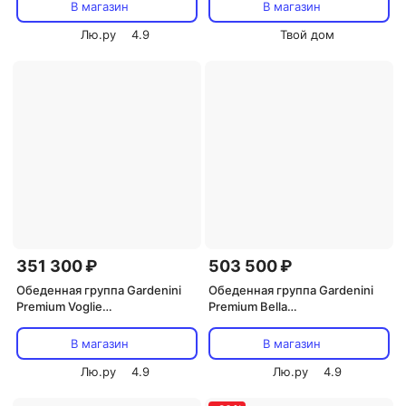
арт.DMLA.010822.C4
В магазин
В магазин
Лю.ру
4.9
Твой дом
351 300 ₽
503 500 ₽
Обеденная группа Gardenini
Обеденная группа Gardenini
Premium Voglie
Premium Bella
(Алюминий,Ткань,Тик/Темно-
(Алюминий,Ткань,Тик/Темно-
серый,Светлое дерево)
серый) арт.DPBLL.010822.C6
В магазин
В магазин
арт.DPVGL.010818.C2
Лю.ру
4.9
Лю.ру
4.9