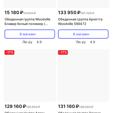
15 180 ₽
133 950 ₽
19 000 ₽
161 700 ₽
Обеденная группа Woodville
Обеденная группа Арлетта
Блавир белый полимер /
Woodville 599472
серый полимер /
метрополитан грей / черный
В магазин
В магазин
517035
Лю.ру
4.9
Лю.ру
4.9
-
17
%
-
17
%
129 160 ₽
131 160 ₽
155 900 ₽
158 300 ₽