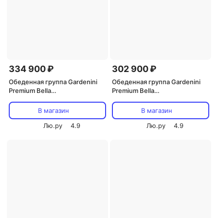
334 900 ₽
302 900 ₽
Обеденная группа Gardenini
Обеденная группа Gardenini
Premium Bella
Premium Bella
(Алюминий,Ткань,Тик/
(Алюминий,Ткань,Тик/
Белый,Бежевый,Светлое
Белый,Бежевый,Светлое
В магазин
В магазин
дерево) арт.DPBLL.020222.C4
дерево) арт.DPBLL.020218.C4
Лю.ру
4.9
Лю.ру
4.9