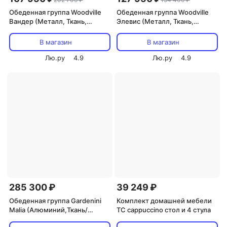
Обеденная группа Woodville
Обеденная группа Woodville
Вандер (Металл, Ткань,
Элевис (Металл, Ткань,
Стекло) арт.599481
Стекло) арт.599478
В магазин
В магазин
Лю.ру
4.9
Лю.ру
4.9
285 300 ₽
39 249 ₽
Обеденная группа Gardenini
Комплект домашней мебели
Malia (Алюминий,Ткань/
TC cappuccino стол и 4 стула
Темно-серый)