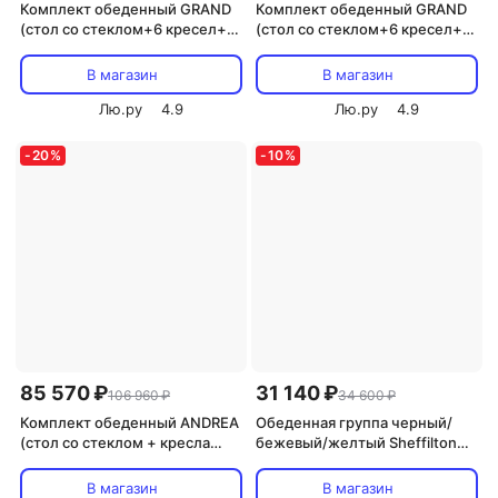
Комплект обеденный GRAND
Комплект обеденный GRAND
(стол со стеклом+6 кресел+
(стол со стеклом+6 кресел+
подушки) Pecan Washed
подушки) TCH (белый), Ткань
(античн. орех) Tetchair 7860
рубчик, цвет кремовый
В магазин
В магазин
9031
Tetchair ANDREA GRAND 12427
Лю.ру
4.9
Лю.ру
4.9
-
20
%
-
10
%
85 570 ₽
31 140 ₽
106 960 ₽
34 600 ₽
Комплект обеденный ANDREA
Обеденная группа черный/
(стол со стеклом + кресла
бежевый/желтый Sheffilton
подушки) Pecan Washed
SHT-DS130 4868896901
(античн. орех), Ткань рубчик,
В магазин
В магазин