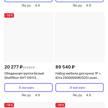
цвет кремовый Tetchair Andrea
7832
Лю.ру
4.9
Лю.ру
4.9
-
10
%
20 277 ₽
89 540 ₽
22 530 ₽
Обеденная группа белый
Набор мебели для кухни 1Р +
Sheffilton SHT-DS112
Юта 2500000062520 Leset
4908783401
2500000000000
В магазин
В магазин
Лю.ру
4.9
Лю.ру
4.9
-
10
%
-
10
%