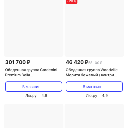
-
20
%
301 700 ₽
46 420 ₽
58 100 ₽
Обеденная группа Gardenini
Обеденная группа Woodville
Premium Bella
Морита бежевый / кантри
(Алюминий,Ткань,Тик/Темно-
2047 / белый 517218
серый,Светлое дерево)
В магазин
В магазин
арт.DPBLL.010818.C5
Лю.ру
4.9
Лю.ру
4.9