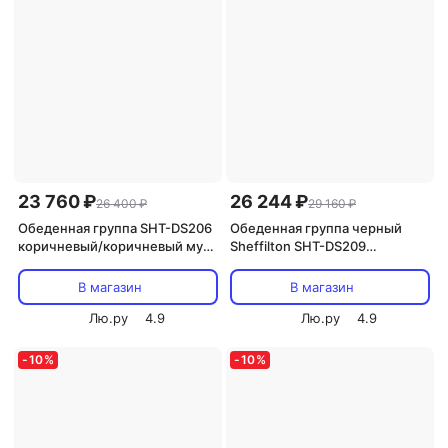
23 760 ₽
26 244 ₽
26 400 ₽
29 160 ₽
Обеденная группа SHT-DS206
Обеденная группа черный
коричневый/коричневый муар
Sheffilton SHT-DS209
от фабрики Sheffilton
1098447101
В магазин
В магазин
Лю.ру
4.9
Лю.ру
4.9
-
10
%
-
10
%