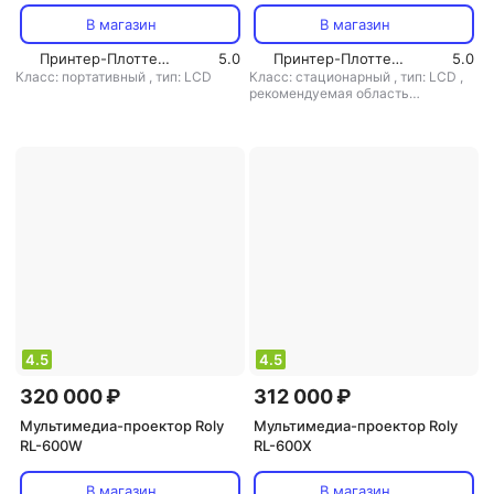
В магазин
В магазин
Принтер-Плоттер.ру
5.0
Принтер-Плоттер.ру
5.0
Класс: портативный
,
тип: LCD
Класс: стационарный
,
тип: LCD
,
рекомендуемая область
применения: для офиса/обучения
4.5
4.5
320 000 ₽
312 000 ₽
Мультимедиа-проектор Roly
Мультимедиа-проектор Roly
RL-600W
RL-600X
В магазин
В магазин