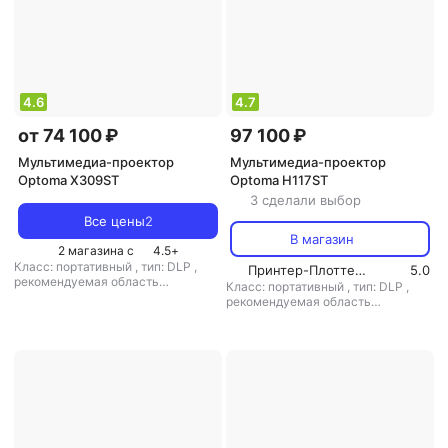
4.6
4.7
от 74 100 ₽
97 100 ₽
Мультимедиа-проектор
Мультимедиа-проектор
Optoma X309ST
Optoma H117ST
3 сделали выбор
Все цены
2
В магазин
2 магазина с
4.5
+
Класс: портативный
,
тип: DLP
,
Принтер-Плоттер.ру
5.0
рекомендуемая область
Класс: портативный
,
тип: DLP
,
применения: для офиса/обучения
рекомендуемая область
применения: для домашнего
кинотеатра