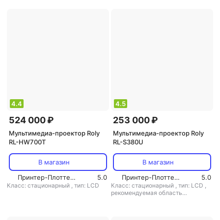
4.4
4.5
524 000 ₽
253 000 ₽
Мультимедиа-проектор Roly
Мультимедиа-проектор Roly
RL-HW700T
RL-S380U
В магазин
В магазин
Принтер-Плоттер.ру
5.0
Принтер-Плоттер.ру
5.0
Класс: стационарный
,
тип: LCD
Класс: стационарный
,
тип: LCD
,
рекомендуемая область
применения: для офиса/обучения