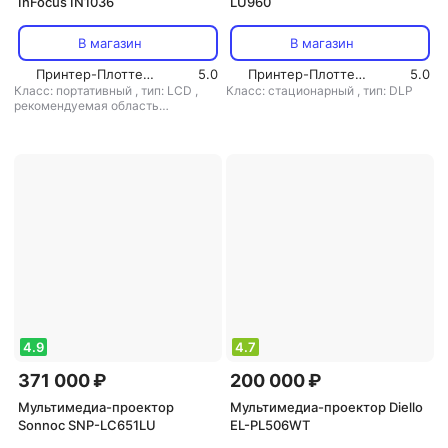
InFocus IN1036
LU960
В магазин
В магазин
Принтер-Плоттер.ру
5.0
Принтер-Плоттер.ру
5.0
Класс: портативный
,
тип: LCD
,
Класс: стационарный
,
тип: DLP
рекомендуемая область
применения: для офиса/обучения
4.9
4.7
371 000 ₽
200 000 ₽
Мультимедиа-проектор
Мультимедиа-проектор Diello
Sonnoc SNP-LC651LU
EL-PL506WT