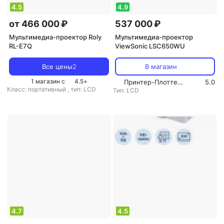
4.5
4.9
от 466 000 ₽
537 000 ₽
Мультимедиа-проектор Roly
Мультимедиа-проектор
RL-E7Q
ViewSonic LSC650WU
Все цены
2
В магазин
1 магазин с
4.5
+
Принтер-Плоттер.ру
5.0
Класс: портативный
,
тип: LCD
Тип: LCD
4.7
4.5