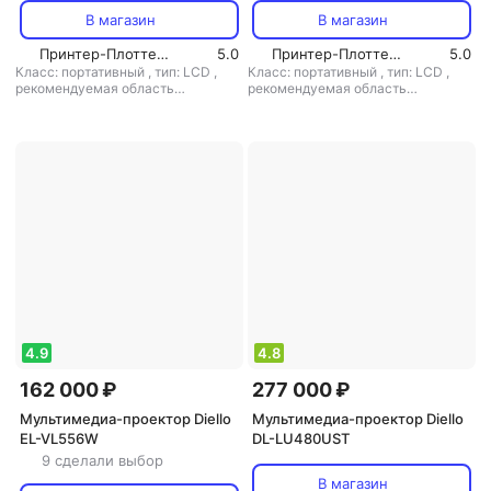
В магазин
В магазин
Принтер-Плоттер.ру
5.0
Принтер-Плоттер.ру
5.0
Класс: портативный
,
тип: LCD
,
Класс: портативный
,
тип: LCD
,
рекомендуемая область
рекомендуемая область
применения: для офиса/обучения
применения: для офиса/обучения
4.9
4.8
162 000 ₽
277 000 ₽
Мультимедиа-проектор Diello
Мультимедиа-проектор Diello
EL-VL556W
DL-LU480UST
9 сделали выбор
В магазин