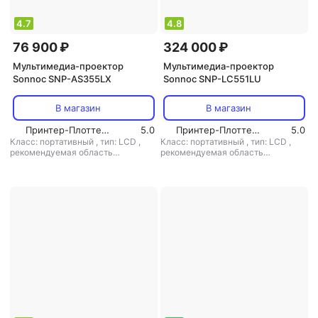
4.7
4.8
76 900 ₽
324 000 ₽
Мультимедиа-проектор
Мультимедиа-проектор
Sonnoc SNP-AS355LX
Sonnoc SNP-LC551LU
В магазин
В магазин
Принтер-Плоттер.ру
5.0
Принтер-Плоттер.ру
5.0
Класс: портативный
,
тип: LCD
,
Класс: портативный
,
тип: LCD
,
рекомендуемая область
рекомендуемая область
применения: для домашнего
применения: для офиса/обучения
кинотеатра