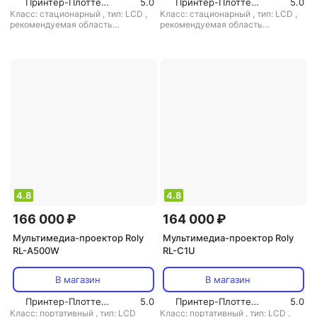
Принтер-Плоттер.ру
5.0
Принтер-Плоттер.ру
5.0
Класс: стационарный
,
тип: LCD
,
Класс: стационарный
,
тип: LCD
,
рекомендуемая область
рекомендуемая область
применения: для офиса/обучения
применения: для офиса/обучения
4.8
4.8
166 000 ₽
164 000 ₽
Мультимедиа-проектор Roly
Мультимедиа-проектор Roly
RL-A500W
RL-C1U
В магазин
В магазин
Принтер-Плоттер.ру
5.0
Принтер-Плоттер.ру
5.0
Класс: портативный
,
тип: LCD
Класс: портативный
,
тип: LCD
,