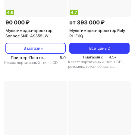
4.6
4.7
90 000 ₽
от 393 000 ₽
Мультимедиа-проектор
Мультимедиа-проектор Roly
Sonnoc SNP-AS355LW
RL-E6Q
В магазин
Все цены
2
1 магазин с
4.5
+
Принтер-Плоттер.ру
5.0
Класс: портативный
,
тип: LCD
,
Класс: портативный
,
тип: LCD
рекомендуемая область
применения: для офиса/обучения