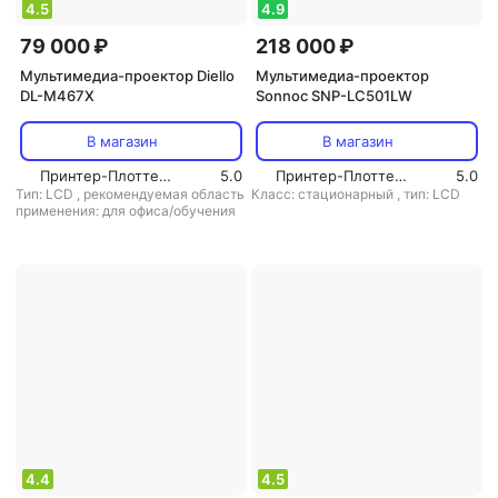
4.5
4.9
79 000 ₽
218 000 ₽
Мультимедиа-проектор Diello
Мультимедиа-проектор
DL-M467X
Sonnoc SNP-LC501LW
В магазин
В магазин
Принтер-Плоттер.ру
5.0
Принтер-Плоттер.ру
5.0
Тип: LCD
,
рекомендуемая область
Класс: стационарный
,
тип: LCD
применения: для офиса/обучения
4.4
4.5