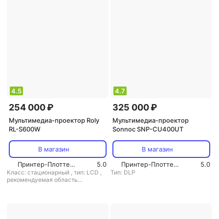
4.5
4.7
254 000 ₽
325 000 ₽
Мультимедиа-проектор Roly
Мультимедиа-проектор
RL-S600W
Sonnoc SNP-CU400UT
В магазин
В магазин
Принтер-Плоттер.ру
5.0
Принтер-Плоттер.ру
5.0
Класс: стационарный
,
тип: LCD
,
Тип: DLP
рекомендуемая область
применения: для офиса/обучения