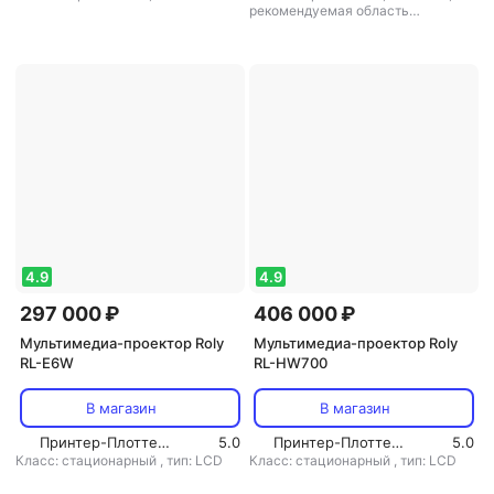
рекомендуемая область
применения: для офиса/обучения
4.9
4.9
297 000 ₽
406 000 ₽
Мультимедиа-проектор Roly
Мультимедиа-проектор Roly
RL-E6W
RL-HW700
В магазин
В магазин
Принтер-Плоттер.ру
5.0
Принтер-Плоттер.ру
5.0
Класс: стационарный
,
тип: LCD
Класс: стационарный
,
тип: LCD