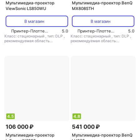
Мультимедиа-проектор
Мультимедиа-проектор BenQ
ViewSonic LS850WU
MX808STH
В магазин
В магазин
Принтер-Плоттер.ру
5.0
Принтер-Плоттер.ру
5.0
Класс: стационарный
,
тип: DLP
,
Класс: стационарный
,
тип: DLP
,
рекомендуемая область
рекомендуемая область
применения: для офиса/обучения
применения: для офиса/обучения
4.5
4.8
106 000 ₽
541 000 ₽
Мультимедиа-проектор
Мультимедиа-проектор BenQ