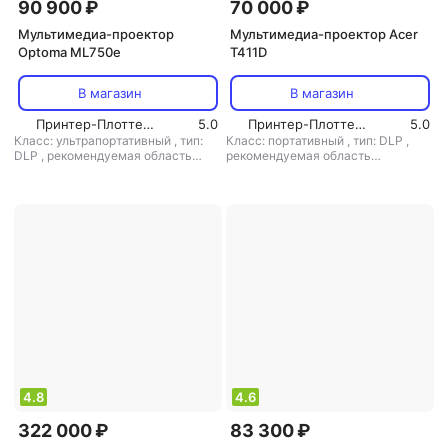
90 900 ₽
70 000 ₽
Мультимедиа-проектор
Мультимедиа-проектор Acer
Optoma ML750e
T411D
В магазин
В магазин
Принтер-Плоттер.ру
5.0
Принтер-Плоттер.ру
5.0
Класс: ультрапортативный
,
тип:
Класс: портативный
,
тип: DLP
,
DLP
,
рекомендуемая область
рекомендуемая область
применения: для домашнего
применения: для офиса/обучения
кинотеатра
4.8
4.6
322 000 ₽
83 300 ₽