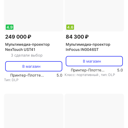
4.9
4.6
249 000 ₽
84 300 ₽
Мультимедиа-проектор
Мультимедиа-проектор
NexTouch UST41
InFocus IN0046ST
3 сделали выбор
В магазин
В магазин
Принтер-Плоттер.ру
5.0
Класс: портативный
,
тип: DLP
Принтер-Плоттер.ру
5.0
Тип: DLP