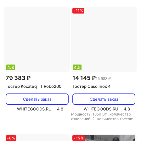
-
11
%
4.8
4.5
79 383 ₽
14 145 ₽
15 983 ₽
Тостер Kocateq TT Robo260
Тостер Caso Inox 4
Сделать заказ
Сделать заказ
WHITEGOODS.RU
4.8
WHITEGOODS.RU
4.8
Мощность: 1850 Вт
,
количество
отделений: 2
,
количество тостов: 2
,
материал корпуса: металл
-
8
%
-
15
%