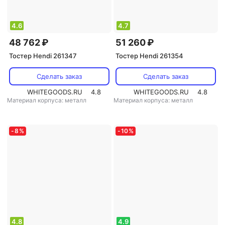
4.6
4.7
48 762 ₽
51 260 ₽
Тостер Hendi 261347
Тостер Hendi 261354
Сделать заказ
Сделать заказ
WHITEGOODS.RU
4.8
WHITEGOODS.RU
4.8
Материал корпуса: металл
Материал корпуса: металл
-
8
%
-
10
%
4.8
4.9