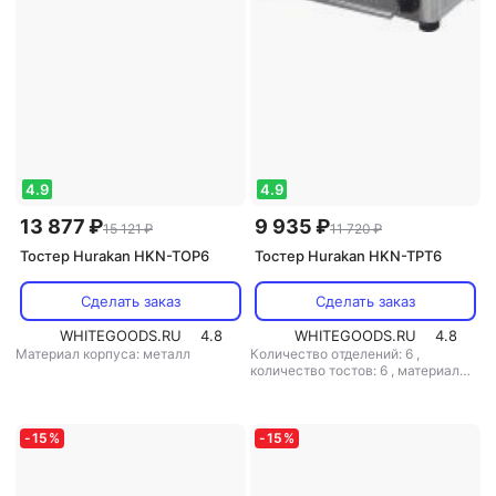
4.9
4.9
13 877 ₽
9 935 ₽
15 121 ₽
11 720 ₽
Тостер Hurakan HKN-TOP6
Тостер Hurakan HKN-TPT6
Сделать заказ
Сделать заказ
WHITEGOODS.RU
4.8
WHITEGOODS.RU
4.8
Материал корпуса: металл
Количество отделений: 6
,
количество тостов: 6
,
материал
корпуса: металл
-
15
%
-
15
%