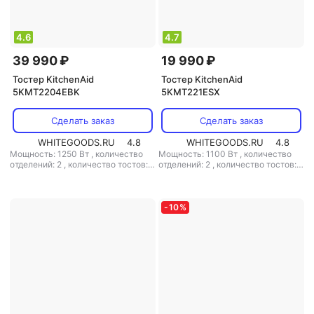
4.6
4.7
39 990 ₽
19 990 ₽
Тостер KitchenAid
Тостер KitchenAid
5KMT2204EBK
5KMT221ESX
Сделать заказ
Сделать заказ
WHITEGOODS.RU
4.8
WHITEGOODS.RU
4.8
Мощность: 1250 Вт
,
количество
Мощность: 1100 Вт
,
количество
отделений: 2
,
количество тостов: 2
отделений: 2
,
количество тостов: 2
,
материал корпуса: металл
,
материал корпуса: металл
-
10
%