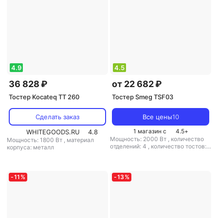
4.9
4.5
36 828 ₽
от 22 682 ₽
Тостер Kocateq TT 260
Тостер Smeg TSF03
Сделать заказ
Все цены
10
1 магазин с
4.5
+
WHITEGOODS.RU
4.8
Мощность: 2000 Вт
,
количество
Мощность: 1800 Вт
,
материал
отделений: 4
,
количество тостов:
корпуса: металл
4
,
материал корпуса: металл
-
11
%
-
13
%