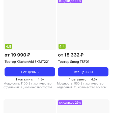
15
СКИДКИ ДО
%
4.5
4.4
от 19 990 ₽
от 15 332 ₽
Тостер KitchenAid 5KMT221
Тостер Smeg TSF01
Все цены
3
Все цены
10
1 магазин с
4.5
+
1 магазин с
4.5
+
Мощность: 1100 Вт
,
количество
Мощность: 950 Вт
,
количество
отделений: 2
,
количество тостов: 2
отделений: 2
,
количество тостов: 2
,
материал корпуса: металл
,
материал корпуса: металл
29
СКИДКИ ДО
%