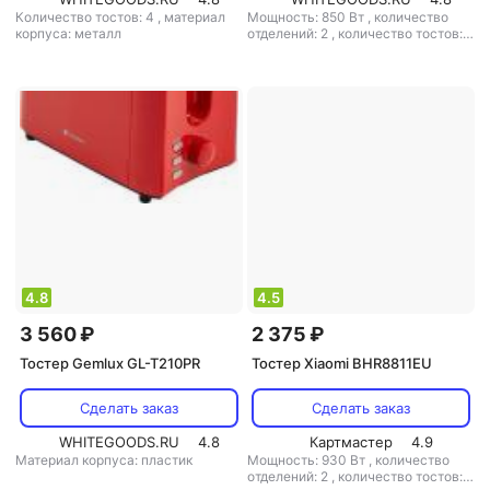
Количество тостов: 4
,
материал
Мощность: 850 Вт
,
количество
корпуса: металл
отделений: 2
,
количество тостов: 2
,
материал корпуса: металл
4.8
4.5
3 560 ₽
2 375 ₽
Тостер Gemlux GL-T210PR
Тостер Xiaomi BHR8811EU
Сделать заказ
Сделать заказ
WHITEGOODS.RU
4.8
Картмастер
4.9
Материал корпуса: пластик
Мощность: 930 Вт
,
количество
отделений: 2
,
количество тостов: 2