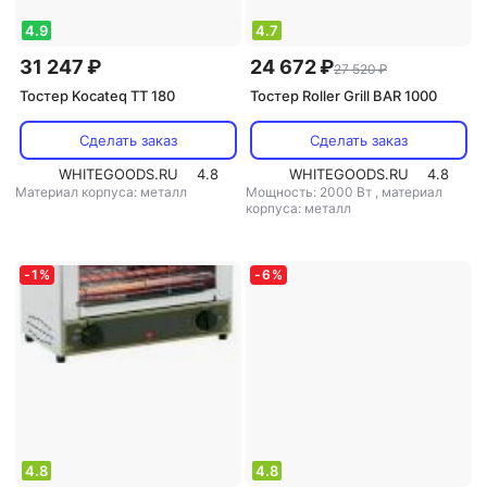
4.9
4.7
31 247 ₽
24 672 ₽
27 520 ₽
Тостер Kocateq TT 180
Тостер Roller Grill BAR 1000
Сделать заказ
Сделать заказ
WHITEGOODS.RU
4.8
WHITEGOODS.RU
4.8
Материал корпуса: металл
Мощность: 2000 Вт
,
материал
корпуса: металл
-
1
%
-
6
%
4.8
4.8