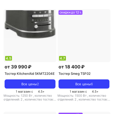
,
материал корпуса: пластик
12
СКИДКИ ДО
%
4.5
4.7
от 39 990 ₽
от 18 400 ₽
Тостер KitchenAid 5KMT2204E
Тостер Smeg TSF02
Все цены
2
Все цены
6
1 магазин с
4.5
+
1 магазин с
4.5
+
Мощность: 1250 Вт
,
количество
Мощность: 1500 Вт
,
количество
отделений: 2
,
количество тостов: 2
отделений: 2
,
количество тостов: 4
,
материал корпуса: металл
,
материал корпуса: металл