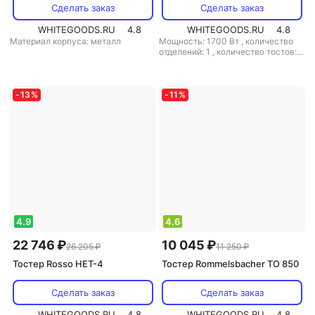
Сделать заказ
Сделать заказ
WHITEGOODS.RU
4.8
WHITEGOODS.RU
4.8
Материал корпуса: металл
Мощность: 1700 Вт
,
количество
отделений: 1
,
количество тостов: 2
,
материал корпуса: металл
-
13
%
-
11
%
4.9
4.6
22 746 ₽
10 045 ₽
26 205 ₽
11 250 ₽
Тостер Rosso HET-4
Тостер Rommelsbacher TO 850
Сделать заказ
Сделать заказ
WHITEGOODS.RU
4.8
WHITEGOODS.RU
4.8