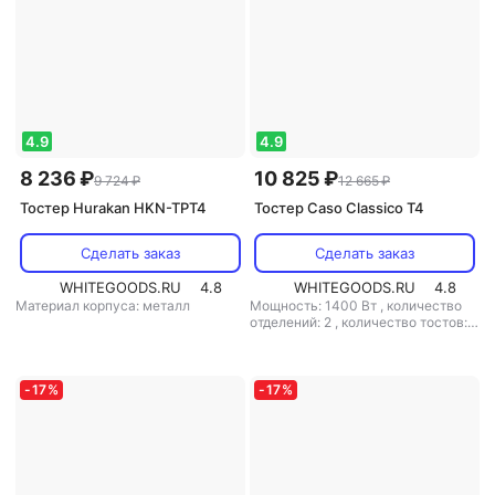
4.9
4.9
8 236 ₽
10 825 ₽
9 724 ₽
12 665 ₽
Тостер Hurakan HKN-TPT4
Тостер Caso Classico T4
Сделать заказ
Сделать заказ
WHITEGOODS.RU
4.8
WHITEGOODS.RU
4.8
Материал корпуса: металл
Мощность: 1400 Вт
,
количество
отделений: 2
,
количество тостов: 4
,
материал корпуса: металл
-
17
%
-
17
%