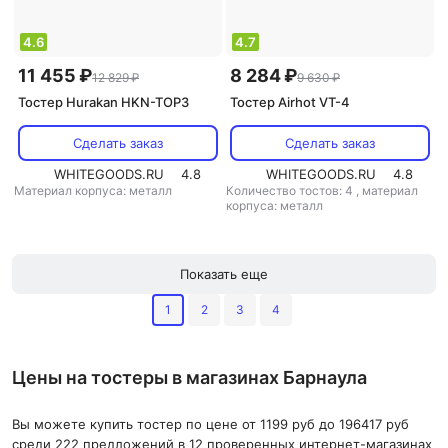
4.6
4.7
11 455 ₽
8 284 ₽
12 829 ₽
9 630 ₽
Тостер Hurakan HKN-TOP3
Тостер Airhot VT-4
Сделать заказ
Сделать заказ
WHITEGOODS.RU
4.8
WHITEGOODS.RU
4.8
Материал корпуса: металл
Количество тостов: 4
,
материал
корпуса: металл
Показать еще
1
2
3
4
Цены на тостеры в магазинах Барнаула
Вы можете купить тостер по цене от 1199 руб до 196417 руб
среди 222 предложений в 12 проверенных интернет-магазинах