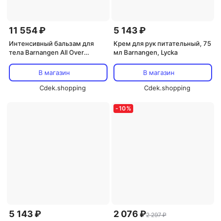
11 554 ₽
5 143 ₽
Интенсивный бальзам для
Крем для рук питательный, 75
тела Barnangen All Over
мл Barnangen, Lycka
Intensive, 12 x 200 мл
Barnangen
В магазин
В магазин
Cdek.shopping
Cdek.shopping
-
10
%
5 143 ₽
2 076 ₽
2 297 ₽