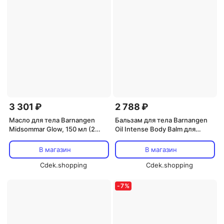
3 301 ₽
2 788 ₽
Масло для тела Barnangen
Бальзам для тела Barnangen
Midsommar Glow, 150 мл (2
Oil Intense Body Balm для
шт.) Barnangen
очень сухой кожи Barnangen
В магазин
В магазин
Cdek.shopping
Cdek.shopping
-
7
%