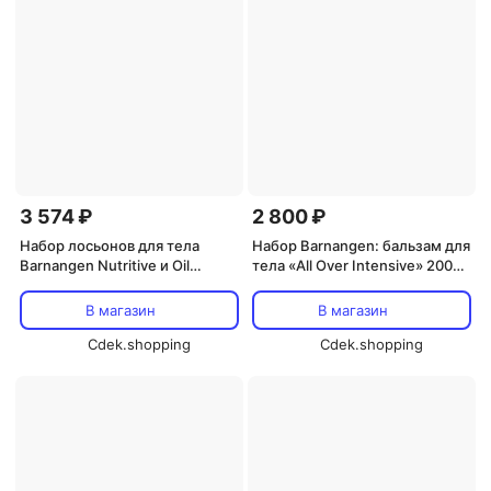
3 574 ₽
2 800 ₽
Набор лосьонов для тела
Набор Barnangen: бальзам для
Barnangen Nutritive и Oil
тела «All Over Intensive» 200
Intense, 2x400 мл Barnangen
мл и крем для рук «SOS Vard»
75 мл Barnangen
В магазин
В магазин
Cdek.shopping
Cdek.shopping