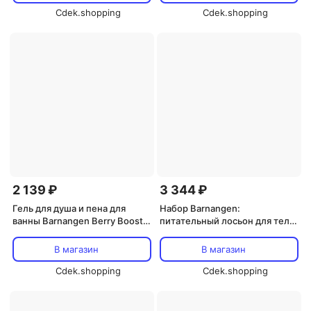
Cdek.shopping
Cdek.shopping
2 139 ₽
3 344 ₽
Гель для душа и пена для
Набор Barnangen:
ванны Barnangen Berry Boost
питательный лосьон для тела
(5 x 250 мл) Barnangen
400 мл и интенсивный
бальзам для тела 200 мл
В магазин
В магазин
Barnangen
Cdek.shopping
Cdek.shopping