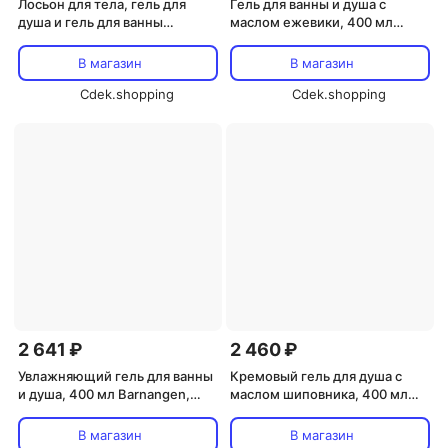
Лосьон для тела, гель для
Гель для ванны и душа с
душа и гель для ванны
маслом ежевики, 400 мл
Swedish Nature, бальзам для
Barnangen, Berry Boost
тела
В магазин
В магазин
Cdek.shopping
Cdek.shopping
2 641 ₽
2 460 ₽
Увлажняющий гель для ванны
Кремовый гель для душа с
и душа, 400 мл Barnangen,
маслом шиповника, 400 мл
Midsommar Glow
Barnangen, Oil Intense
В магазин
В магазин