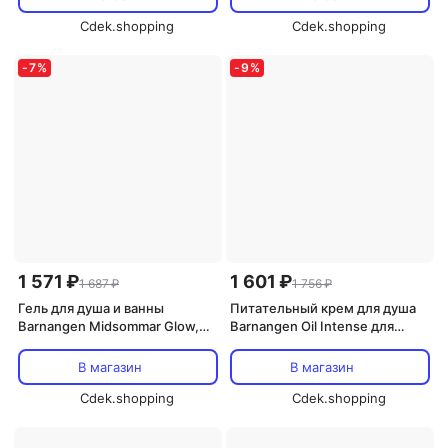
Cdek.shopping
Cdek.shopping
-
7
%
-
9
%
1 571 ₽
1 601 ₽
1 687 ₽
1 756 ₽
Гель для душа и ванны
Питательный крем для душа
Barnangen Midsommar Glow,
Barnangen Oil Intense для
400 мл
сухой кожи, 400 мл
В магазин
В магазин
Cdek.shopping
Cdek.shopping