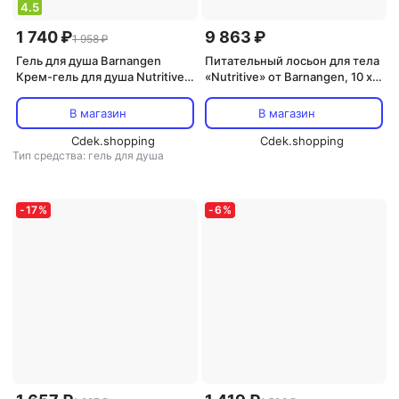
4.5
1 740 ₽
9 863 ₽
1 958 ₽
Гель для душа Barnangen
Питательный лосьон для тела
Крем-гель для душа Nutritive,
«Nutritive» от Barnangen, 10 x
400 мл, 400 г
400 мл Barnangen
В магазин
В магазин
Cdek.shopping
Cdek.shopping
Тип средства: гель для душа
-
17
%
-
6
%