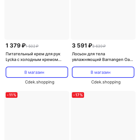
1 379 ₽
3 591 ₽
1 502 ₽
3 639 ₽
Питательный крем для рук
Лосьон для тела
Lycka с холодным кремом
увлажняющий Barnangen Oat
Barnangen, 75 мл
Milk 400 мл
В магазин
В магазин
Cdek.shopping
Cdek.shopping
-
11
%
-
17
%