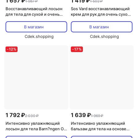
1 657 ₽
1 419 ₽
1 987 ₽
1 502 ₽
Восстанавливающий лосьон
Sos Vard восстанавливающий
для тела для сухой и очень
крем для рук для очень сухой
сухой кожи Barnangen, 400 мл
кожи Barnangen, 75 мл
В магазин
В магазин
Cdek.shopping
Cdek.shopping
-
12
%
-
17
%
1 792 ₽
1 639 ₽
2 030 ₽
1 969 ₽
Интенсивно увлажняющий
Интенсивно увлажняющий
лосьон для тела Barn?ngen Oil
бальзам для тела на основе
Intense, 400 мл
масла для сухой и очень сухой