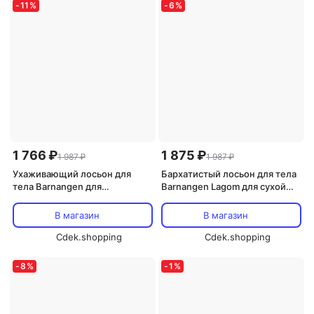
-
11
%
-
6
%
1 766 ₽
1 875 ₽
1 987 ₽
1 987 ₽
Ухаживающий лосьон для
Бархатистый лосьон для тела
тела Barnangen для
Barnangen Lagom для сухой
нормальной и сухой кожи, 400
кожи, 400 мл
мл
В магазин
В магазин
Cdek.shopping
Cdek.shopping
-
8
%
-
1
%