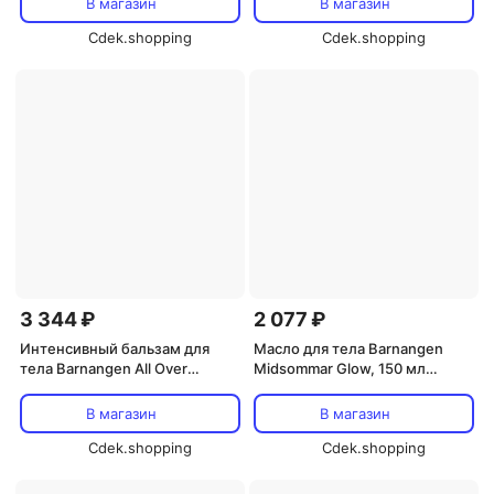
В магазин
В магазин
Cdek.shopping
Cdek.shopping
3 344 ₽
2 077 ₽
Интенсивный бальзам для
Масло для тела Barnangen
тела Barnangen All Over
Midsommar Glow, 150 мл
Intensive с колд-кремом
Barnangen
Barnangen
В магазин
В магазин
Cdek.shopping
Cdek.shopping