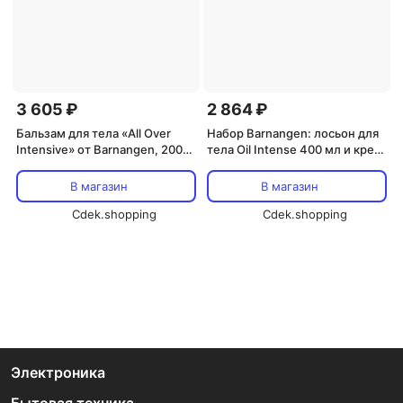
3 605 ₽
2 864 ₽
Бальзам для тела «All Over
Набор Barnangen: лосьон для
Intensive» от Barnangen, 200
тела Oil Intense 400 мл и крем
мл, набор из 3 Barnangen
для рук SOS Vard 75 мл
Barnangen
В магазин
В магазин
Cdek.shopping
Cdek.shopping
Электроника