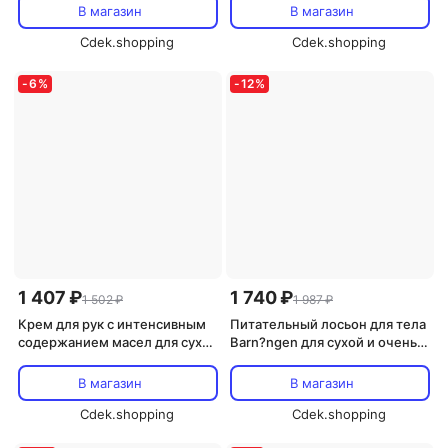
кожи Barnangen, 200 мл
В магазин
В магазин
Cdek.shopping
Cdek.shopping
-
6
%
-
12
%
1 407 ₽
1 740 ₽
1 502 ₽
1 987 ₽
Крем для рук с интенсивным
Питательный лосьон для тела
содержанием масел для сухой
Barn?ngen для сухой и очень
и поврежденной кожи
сухой кожи, 400 мл
Barnangen, 75 мл
В магазин
В магазин
Cdek.shopping
Cdek.shopping