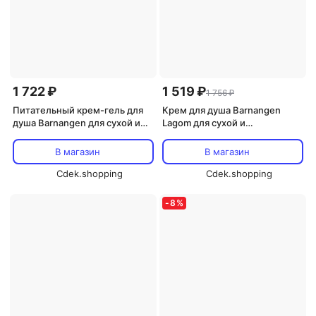
1 722 ₽
1 519 ₽
1 756 ₽
Питательный крем-гель для
Крем для душа Barnangen
душа Barnangen для сухой и
Lagom для сухой и
очень сухой кожи, 400 мл
чувствительной кожи, 400 мл
В магазин
В магазин
Cdek.shopping
Cdek.shopping
-
8
%