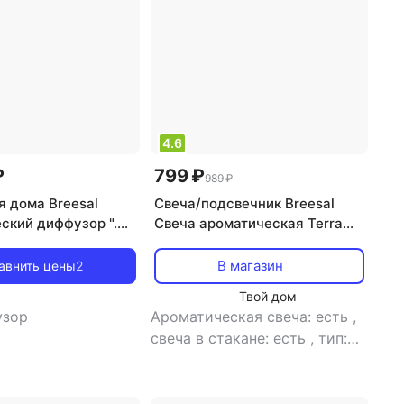
4.6
₽
799 ₽
989 ₽
я дома Breesal
Свеча/подсвечник Breesal
ский диффузор ".
Свеча ароматическая Terra
re", 40 мл,
Mystica Алхимия
ое наслаждение
В магазин
авнить цены
2
Твой дом
узор
Ароматическая свеча: есть
,
свеча в стакане: есть
,
тип:
свеча