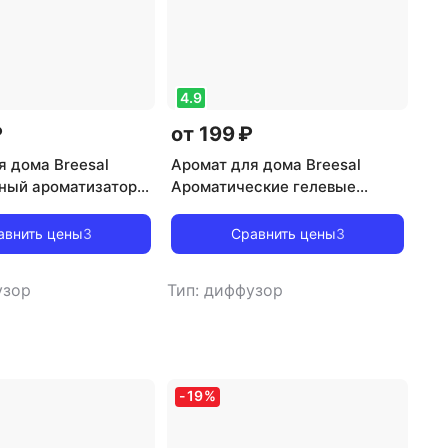
4.9
₽
от 199 ₽
я дома Breesal
Аромат для дома Breesal
ный ароматизатор
Ароматические гелевые
ur Элегия любви
шарики Тропический рай
авнить цены
3
Сравнить цены
3
узор
Тип: диффузор
-
19
%