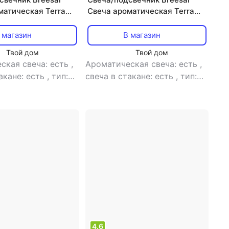
матическая Terra
Свеча ароматическая Terra
удо
Mystica Вуаль
 магазин
В магазин
Твой дом
Твой дом
ская свеча: есть
,
Ароматическая свеча: есть
,
акане: есть
,
тип:
свеча в стакане: есть
,
тип:
свеча
4.6