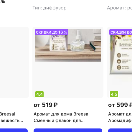
аль
Тип: диффузор
Аромат: р
16
СКИДКИ ДО
%
СКИДКИ Д
4.4
4.5
от 519 ₽
от 599 
Breesal
Аромат для дома Breesal
Аромат дл
Свежесть
Сменный флакон для
Аромадиф
электрического диффузора
десерт 20