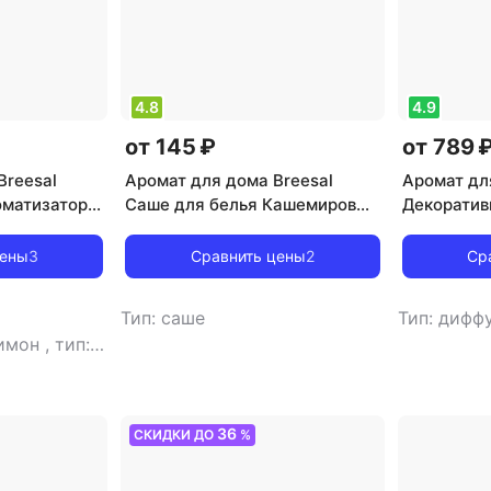
4.8
4.9
от 145 ₽
от 789 
Breesal
Аромат для дома Breesal
Аромат дл
оматизатор
Саше для белья Кашемировый
Декоратив
истресс
Уют 20г
Arome Fle
цены
3
Сравнить цены
2
Ср
Тип: саше
Тип: дифф
лимон
,
тип:
36
СКИДКИ ДО
%