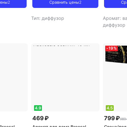
Свежесть Прованса
цены
2
Сравнить цены
2
Ср
Тип: диффузор
Аромат: в
диффузор
-
19
%
4.9
4.5
469 ₽
799 ₽
989 
Breesal
Аромат для дома Breesal
Свеча/под