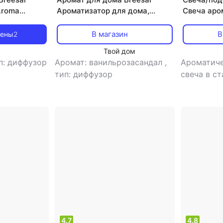
Aroma
Ароматизатор для дома,
Свеча аро
оцелуй 40
Диффузор ароматический с
Mystica Ч
палочками Aromа Sphere
В магазин
В
цены
2
Ласковые объятия 40 мл
Твой дом
п: диффузор
Аромат: ванильрозасандал
,
Ароматиче
тип: диффузор
свеча в ст
свеча
4.7
4.8