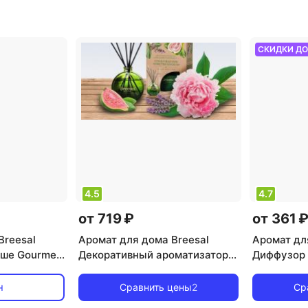
СКИДКИ Д
4.5
4.7
от 719 ₽
от 361 
Breesal
Аромат для дома Breesal
Аромат дл
аше Gourmet
Декоративный ароматизатор
Диффузор 
0 г
Arome Sticks Пробуждение
Aromа Sph
чувственности
страсть, 4
н
Сравнить цены
2
Ср