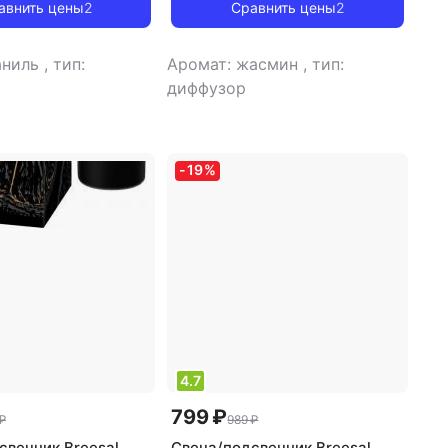
авнить цены
2
Сравнить цены
2
аниль
,
тип:
Аромат: жасмин
,
тип:
диффузор
-
19
%
4.7
799 ₽
₽
989 ₽
свечник Breesal
Свеча/подсвечник Breesal