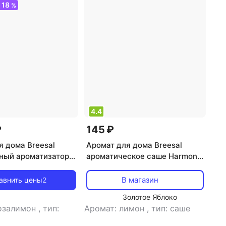
18
О
%
4.4
₽
145 ₽
я дома Breesal
Аромат для дома Breesal
ный ароматизатор
ароматическое саше Harmony
ur Шлейф
ПРОБУЖДЕНИЕ ЧУВСТВ 20 г
а
В магазин
авнить цены
2
Золотое Яблоко
розалимон
,
тип:
Аромат: лимон
,
тип: саше