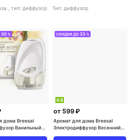
оза
,
тип: диффузор
Тип: диффузор
30
33
О
%
СКИДКИ ДО
%
4.8
₽
от 599 ₽
я дома Breesal
Аромат для дома Breesal
фузор Ванильный
Электродиффузор Весенний
 мл
букет 20 мл