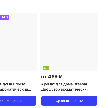
34
О
%
4.8
₽
от 469 ₽
я дома Breesal
Аромат для дома Breesal
ароматический
Диффузор ароматический
ere Волнующая
Aromа Sphere Сладкие грезы,
0 мл
40 мл
авнить цены
2
Сравнить цены
2