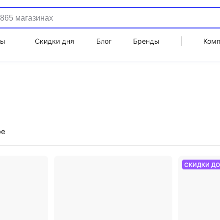
ды
Скидки дня
Блог
Бренды
Ком
ое
СКИДКИ Д