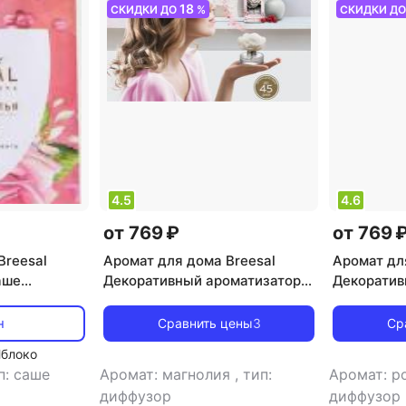
18
СКИДКИ ДО
%
СКИДКИ Д
4.5
4.6
от 769 ₽
от 769 
Breesal
Аромат для дома Breesal
Аромат дл
аше
Декоративный ароматизатор
Декоратив
Arome Fleur Мелодия чувств
Arome Fle
волшебств
н
Сравнить цены
3
Ср
Яблоко
п: саше
Аромат: магнолия
,
тип:
Аромат: 
диффузор
диффузор