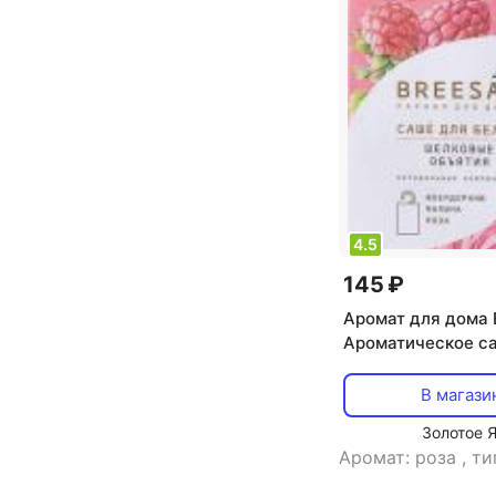
4.5
145 ₽
Аромат для дома 
Ароматическое с
SAC020,021
В магази
Золотое 
Аромат: роза
,
ти