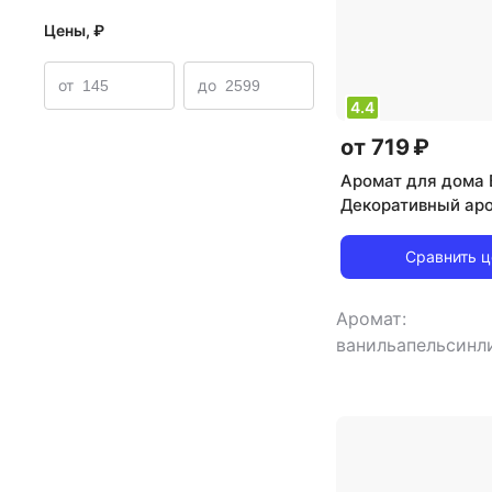
Цены, ₽
от
до
4.4
от 719 ₽
Аромат для дома 
Декоративный ар
Arome Sticks Ант
Сравнить 
Аромат:
ванильапельсин
диффузор