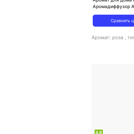
Аромадиффузор 
Sphere Нежный п
мл
Сравнить 
Аромат: роза
,
ти
4.6