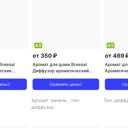
4.5
4.5
от 350 ₽
от 469 
Breesal
Аромат для дома Breesal
Аромат дл
еские
Диффузор ароматический
Ароматиче
вый букет
Aromа Sphere 1001 ночь, 40
Aroma Sphe
мл
Изысканн
цены
3
Сравнить цены
2
Ср
Аромат: ваниль
,
тип:
Тип: дифф
диффузор