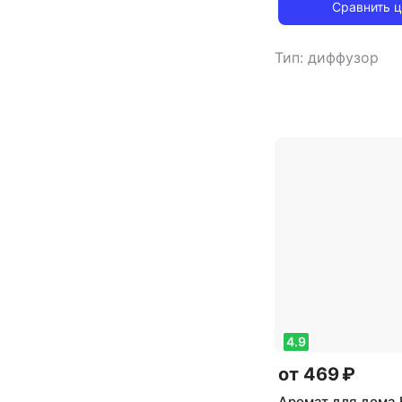
Сравнить 
Тип: диффузор
4.9
от 469 ₽
Аромат для дома 