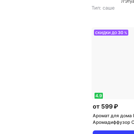
Л'Эту
Тип: саше
30
СКИДКИ ДО
%
4.9
от 599 ₽
Аромат для дома 
Аромадиффузор 
Прованса 20 мл