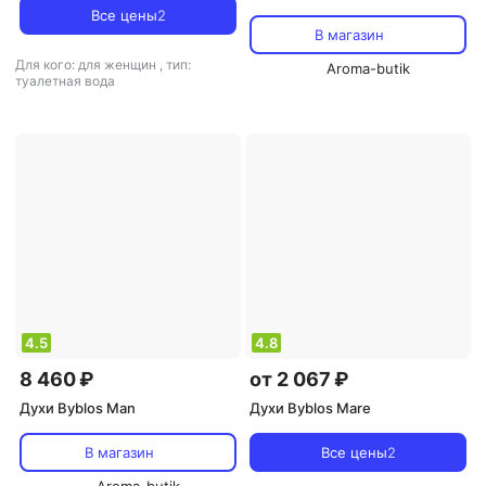
Все цены
2
В магазин
Для кого: для женщин
,
тип:
Aroma-butik
туалетная вода
4.5
4.8
8 460 ₽
от 2 067 ₽
Духи Byblos Man
Духи Byblos Mare
В магазин
Все цены
2