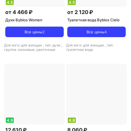
4.5
4.5
от 4 466 ₽
от 2 120 ₽
Духи Byblos Women
Туалетная вода Byblos Cielo
Все цены
2
Все цены
4
Для кого: для женщин
,
тип: духи
,
Для кого: для женщин
,
тип:
группа: озоновые, цветочные
туалетная вода
4.9
4.8
12 610 ₽
8 060 ₽