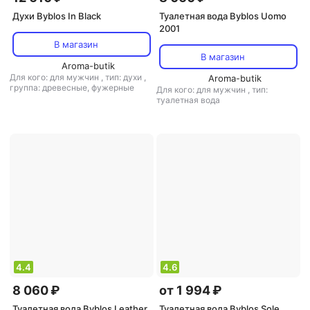
Духи Byblos In Black
Туалетная вода Byblos Uomo
2001
В магазин
В магазин
Aroma-butik
Для кого: для мужчин
,
тип: духи
,
Aroma-butik
группа: древесные, фужерные
Для кого: для мужчин
,
тип:
туалетная вода
4.4
4.6
8 060 ₽
от 1 994 ₽
Туалетная вода Byblos Leather
Туалетная вода Byblos Sole