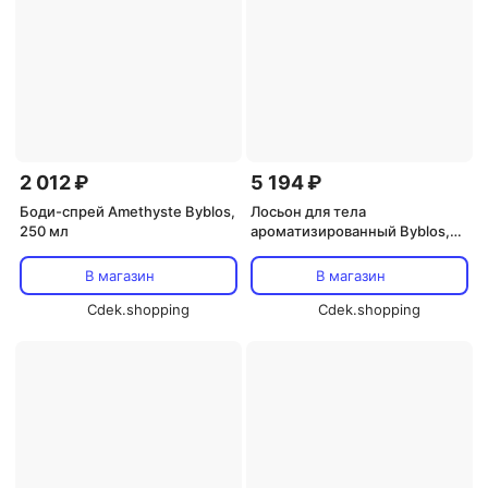
2 012 ₽
5 194 ₽
Боди-спрей Amethyste Byblos,
Лосьон для тела
250 мл
ароматизированный Byblos,
200 мл, Citrus
В магазин
В магазин
Cdek.shopping
Cdek.shopping