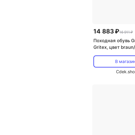
14 883 ₽
16 911 ₽
Походная обувь Gr
Gritex, цвет brau
В магази
Cdek.sho