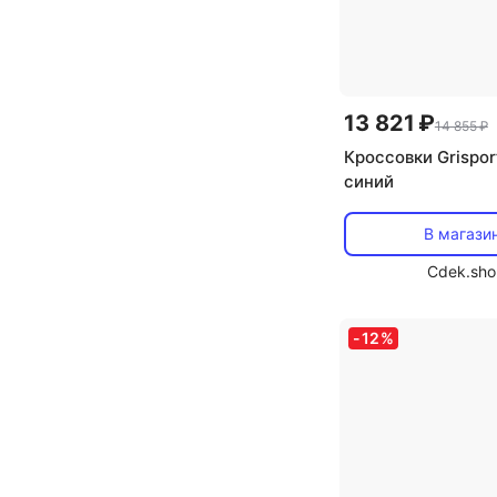
13 821 ₽
14 855 ₽
Кроссовки Grispor
синий
В магази
Cdek.sho
-
12
%