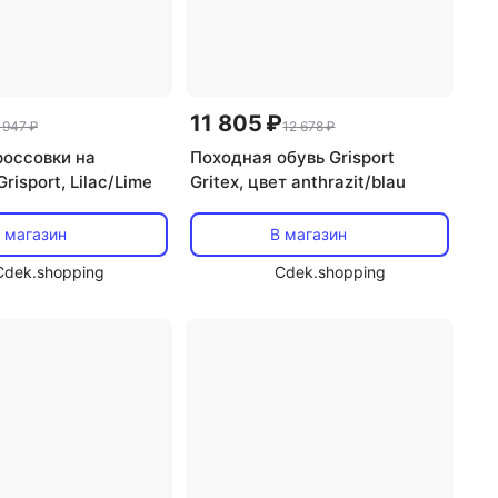
11 805 ₽
 947 ₽
12 678 ₽
россовки на
Походная обувь Grisport
risport, Lilac/Lime
Gritex, цвет anthrazit/blau
 магазин
В магазин
Cdek.shopping
Cdek.shopping