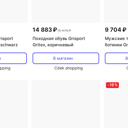
14 883 ₽
9 704 ₽
15 474 ₽
isport
Походная обувь Grisport
Мужские т
n/schwarz
Gritex, коричневый
ботинки Gr
Trekking
н
В магазин
В
pping
Cdek.shopping
-
16
%