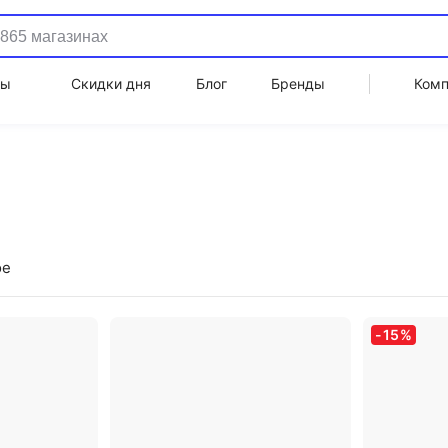
ды
Скидки дня
Блог
Бренды
Ком
ое
-
15
%