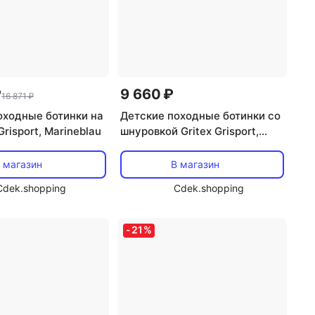
₽
9 660 ₽
16 871 ₽
оходные ботинки на
Детские походные ботинки со
risport, Marineblau
шнуровкой Gritex Grisport,
Gray/Dark Blue
 магазин
В магазин
Cdek.shopping
Cdek.shopping
-
21
%