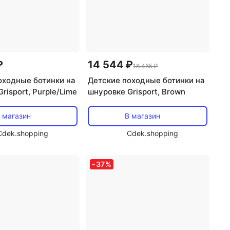
₽
14 544 ₽
18 465 ₽
оходные ботинки на
Детские походные ботинки на
risport, Purple/Lime
шнуровке Grisport, Brown
 магазин
В магазин
Cdek.shopping
Cdek.shopping
-
37
%