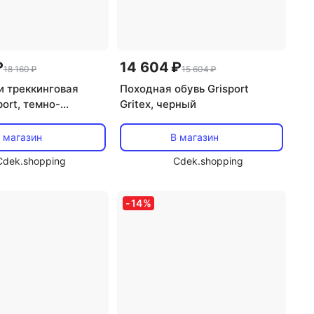
₽
14 604 ₽
18 160 ₽
15 604 ₽
и треккинговая
Походная обувь Grisport
port, темно-
Gritex, черный
ый
 магазин
В магазин
Cdek.shopping
Cdek.shopping
-
14
%