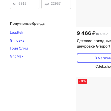
от
до
Популярные бренды
9 466 ₽
Leadtek
10 586 ₽
Grindeks
Детские походные
шнуровке Grisport,
Грин Слим
GripMax
В магази
Cdek.sho
-
8
%