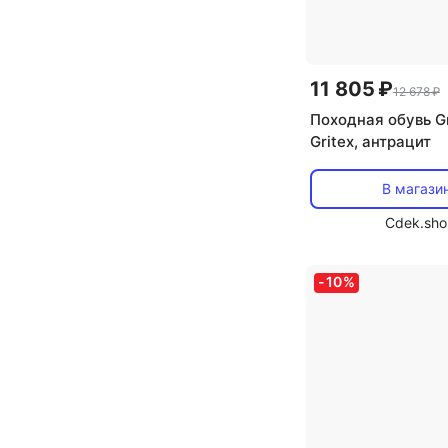
11 805 ₽
12 678 ₽
Походная обувь Gr
Gritex, антрацит
В магази
Cdek.sho
-
10
%