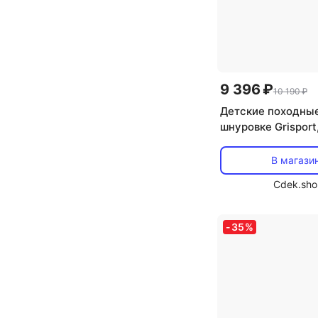
9 396 ₽
10 190 ₽
Детские походные
шнуровке Grisport
В магази
Cdek.sho
-
35
%