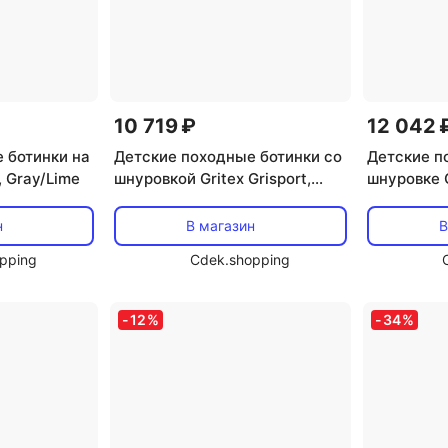
10 719 ₽
12 042 
 ботинки на
Детские походные ботинки со
Детские п
, Gray/Lime
шнуровкой Gritex Grisport,
шнуровке G
Light Grey/Yellow
н
В магазин
В
pping
Cdek.shopping
-
12
%
-
34
%