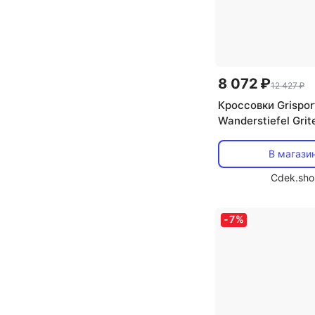
8 072 ₽
12 427 ₽
Кроссовки Grispor
Wanderstiefel Grit
grau/dunkelblau
В магази
Cdek.sho
-
7
%