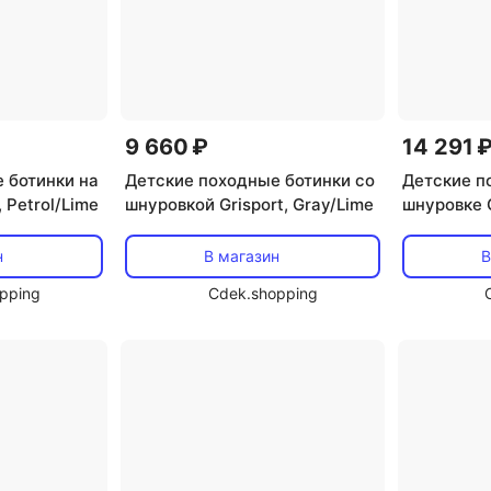
9 660 ₽
14 291 
 ботинки на
Детские походные ботинки со
Детские п
 Petrol/Lime
шнуровкой Grisport, Gray/Lime
шнуровке G
н
В магазин
В
pping
Cdek.shopping