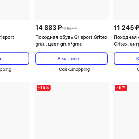
14 883 ₽
11 245 
17 957 ₽
isport
Походная обувь Grisport Gritex
Походная о
grau, цвет grun/grau
Gritex, ан
н
В магазин
В
pping
Cdek.shopping
-
15
%
-
6
%