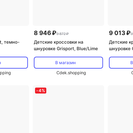
8 946 ₽
9 013 ₽
9 872 ₽
9
t, темно-
Детские кроссовки на
Детские к
шнуровке Grisport, Blue/Lime
шнуровке G
н
В магазин
В
pping
Cdek.shopping
-
4
%