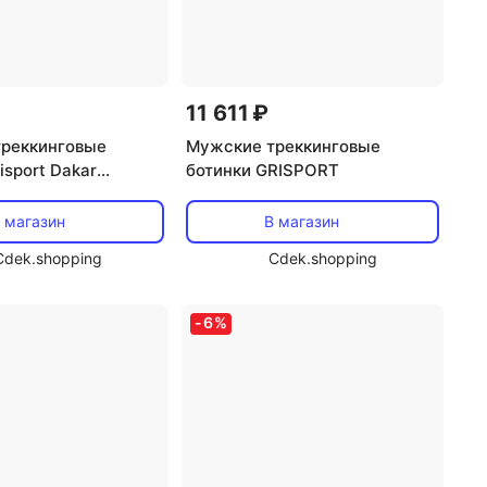
11 611 ₽
реккинговые
Мужские треккинговые
isport Dakar
ботинки GRISPORT
 магазин
В магазин
Cdek.shopping
Cdek.shopping
-
6
%