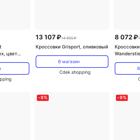
13 107 ₽
8 072 ₽
14 855 ₽
1
t
Кроссовки Grisport, оливковый
Кроссовки 
ex, цвет
Wanderstie
grau/lime
В магазин
н
В
Cdek.shopping
pping
-
9
%
-
9
%