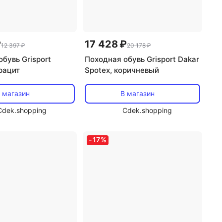
₽
17 428 ₽
12 397 ₽
20 178 ₽
бувь Grisport
Походная обувь Grisport Dakar
трацит
Spotex, коричневый
 магазин
В магазин
Cdek.shopping
Cdek.shopping
-
17
%