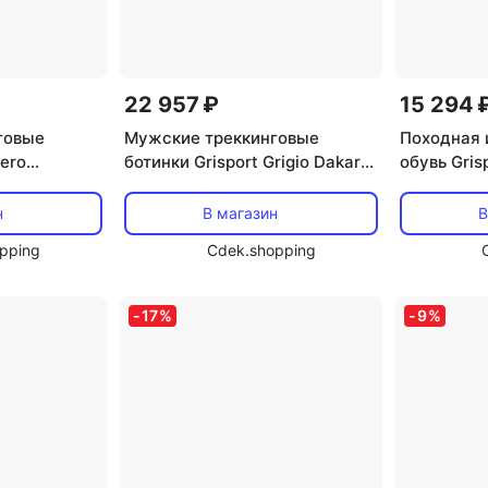
22 957 ₽
15 294 
говые
Мужские треккинговые
Походная 
Nero
ботинки Grisport Grigio Dakar
обувь Gris
Trekking 2.0
коричнев
н
В магазин
В
pping
Cdek.shopping
-
17
%
-
9
%