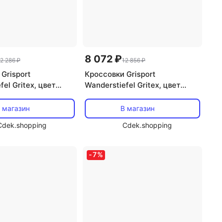
8 072 ₽
2 286 ₽
12 856 ₽
Grisport
Кроссовки Grisport
fel Gritex, цвет
Wanderstiefel Gritex, цвет
hellgrau/gelb
 магазин
В магазин
Cdek.shopping
Cdek.shopping
-
7
%