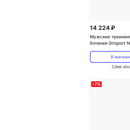
14 224 ₽
Мужские треккин
ботинки Grisport 
Scamosciato
В магази
Cdek.sho
-
7
%