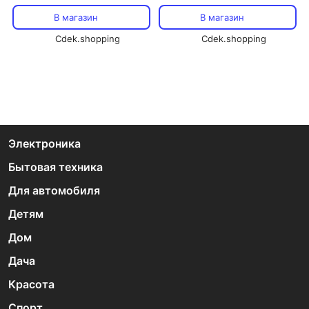
Set Eau De Senteur 50ml Kaloo
Lilirose
В магазин
В магазин
Cdek.shopping
Cdek.shopping
Электроника
Бытовая техника
Для автомобиля
Детям
Дом
Дача
Красота
Спорт