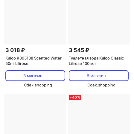
3 018 ₽
3 545 ₽
Kaloo K893138 Scented Water
Туалетная вода Kaloo Classic
50ml Lilirose
Lilirose 100 мл
В магазин
В магазин
Cdek.shopping
Cdek.shopping
-
40
%