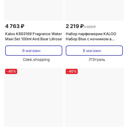
4 763 ₽
2 219 ₽
3 699 ₽
Kaloo K893169 Fragrance Water
Набор парфюмерии KALOO
Maxi Set 100ml And Bear Lilirose
Набор Blue c ночником в
форме звезды
В магазин
В магазин
Cdek.shopping
Л'Этуаль
-
40
%
-
40
%