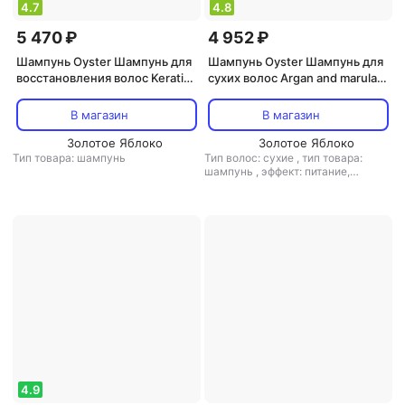
4.7
4.8
5 470 ₽
4 952 ₽
Шампунь Oyster Шампунь для
Шампунь Oyster Шампунь для
восстановления волос Keratin
сухих волос Argan and marula
and proteins 1000 мл
oil 1000 мл COSMETICS
COSMETICS
В магазин
В магазин
Золотое Яблоко
Золотое Яблоко
Тип товара: шампунь
Тип волос: сухие
,
тип товара:
шампунь
,
эффект: питание,
увлажнение
4.9