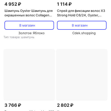
4 952 ₽
1 114 ₽
Шампунь Oyster Шампунь для
Спрей для фиксации волос X3
окрашенных волос Collagen
Strong Hold C6/24, Oyster,
and c3-plex 1000 мл
Natural
COSMETICS
В магазин
В магазин
Золотое Яблоко
Cdek.shopping
Тип товара: шампунь
3 766 ₽
2 802 ₽