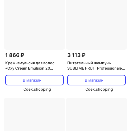
1 866 ₽
3 113 ₽
Крем-эмульсия для волос
Питательный шампунь
«Oxy Cream Emulsion 20
SUBLIME FRUIT Professionale
Volume» от Oyster Oyster
MIELE с медом Oyster
Cosmetics
Cosmetics
В магазин
В магазин
Cdek.shopping
Cdek.shopping