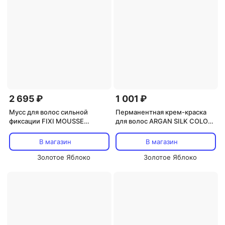
2 695 ₽
1 001 ₽
Мусс для волос сильной
Перманентная крем-краска
фиксации FIXI MOUSSE
для волос ARGAN SILK COLOR
STRONG 300ml. Shape 300 мл
120 г OYSTER
OYSTER COSMETICS
В магазин
В магазин
Золотое Яблоко
Золотое Яблоко