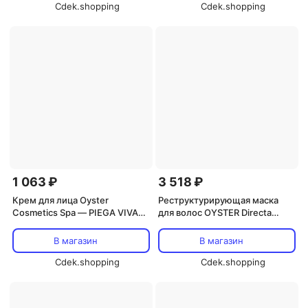
Cdek.shopping
Cdek.shopping
1 063 ₽
3 518 ₽
Крем для лица Oyster
Реструктурирующая маска
Cosmetics Spa — PIEGA VIVA
для волос OYSTER Directa
Grigio Intenso
Professional Dye Shades, 250
мл Oyster Cosmetics
В магазин
В магазин
Cdek.shopping
Cdek.shopping