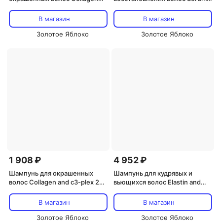
and c3-plex 150 мл OYSTER
force-emotion 250 мл OYSTER
COSMETICS
COSMETICS
В магазин
В магазин
Золотое Яблоко
Золотое Яблоко
1 908 ₽
4 952 ₽
Шампунь для окрашенных
Шампунь для кудрявых и
волос Collagen and c3-plex 250
вьющихся волос Elastin and
мл OYSTER COSMETICS
jojoba 1000 мл OYSTER
COSMETICS
В магазин
В магазин
Золотое Яблоко
Золотое Яблоко