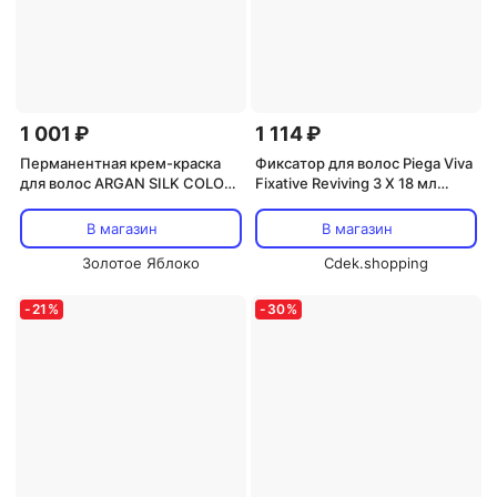
1 001 ₽
1 114 ₽
Перманентная крем-краска
Фиксатор для волос Piega Viva
для волос ARGAN SILK COLOR
Fixative Reviving 3 X 18 мл
120 г OYSTER
Oyster Cosmetics, 16 Mahogany
В магазин
В магазин
Золотое Яблоко
Cdek.shopping
-
21
%
-
30
%