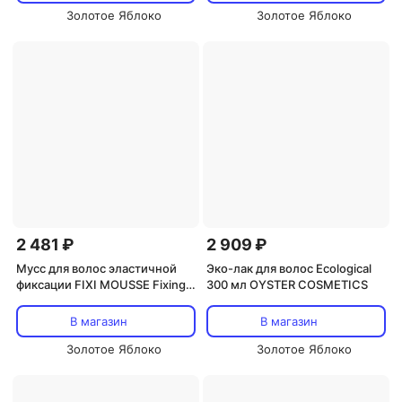
Золотое Яблоко
Золотое Яблоко
2 481 ₽
2 909 ₽
Мусс для волос эластичной
Эко-лак для волос Ecological
фиксации FIXI MOUSSE Fixing
300 мл OYSTER COSMETICS
Mousse 250ml. Versatile 250 мл
OYSTER COSMETICS
В магазин
В магазин
Золотое Яблоко
Золотое Яблоко