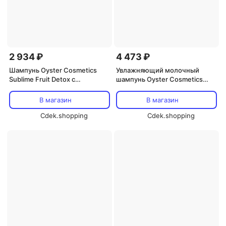
2 934 ₽
4 473 ₽
Шампунь Oyster Cosmetics
Увлажняющий молочный
Sublime Fruit Detox с
шампунь Oyster Cosmetics
экстрактом чеснока, 1000 мл
Sublime Fruit, 1000 мл Oyster
Oyster Cosmetics
Cosmetics
В магазин
В магазин
Cdek.shopping
Cdek.shopping