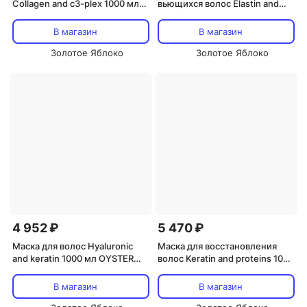
Collagen and c3-plex 1000 мл
вьющихся волос Elastin and
OYSTER COSMETICS
jojoba 1000 мл OYSTER
COSMETICS
В магазин
В магазин
Золотое Яблоко
Золотое Яблоко
4 952 ₽
5 470 ₽
Маска для волос Hyaluronic
Маска для восстановления
and keratin 1000 мл OYSTER
волос Keratin and proteins 1000
COSMETICS
мл OYSTER COSMETICS
В магазин
В магазин