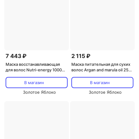
7 443 ₽
2 115 ₽
Маска восстанавливающая
Маска питательная для сухих
для волос Nutri-energy 1000
волос Argan and marula oil 250
мл OYSTER COSMETICS
мл OYSTER COSMETICS
В магазин
В магазин
Золотое Яблоко
Золотое Яблоко