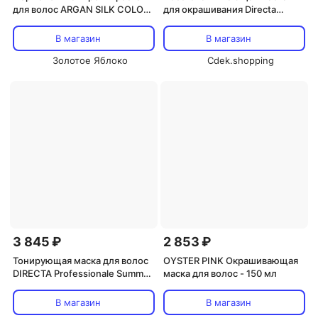
для волос ARGAN SILK COLOR
для окрашивания Directa
120 г OYSTER
Restructuring Mask No 250 мл
от OYSTER Oyster Cosmetics
В магазин
В магазин
Золотое Яблоко
Cdek.shopping
3 845 ₽
2 853 ₽
Тонирующая маска для волос
OYSTER PINK Окрашивающая
DIRECTA Professionale Summer
маска для волос - 150 мл
Copper 250 мл Oyster
В магазин
В магазин