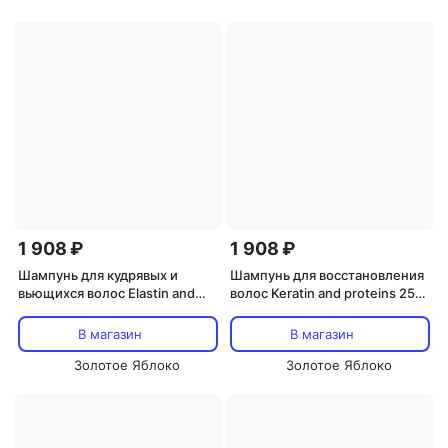
1 908 ₽
1 908 ₽
Шампунь для кудрявых и
Шампунь для восстановления
вьющихся волос Elastin and
волос Keratin and proteins 250
jojoba 250 мл OYSTER
мл OYSTER COSMETICS
COSMETICS
В магазин
В магазин
Золотое Яблоко
Золотое Яблоко