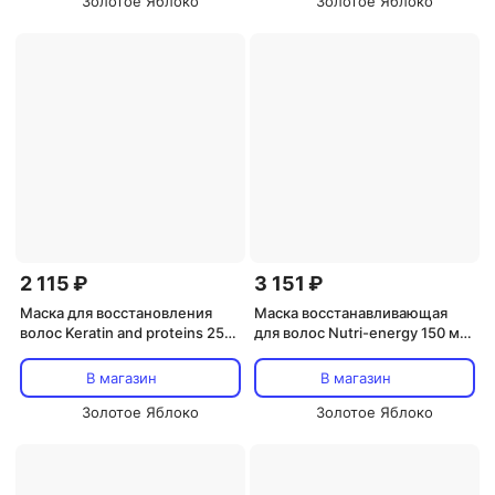
Золотое Яблоко
Золотое Яблоко
2 115 ₽
3 151 ₽
Маска для восстановления
Маска восстанавливающая
волос Keratin and proteins 250
для волос Nutri-energy 150 мл
мл OYSTER COSMETICS
OYSTER COSMETICS
В магазин
В магазин
Золотое Яблоко
Золотое Яблоко