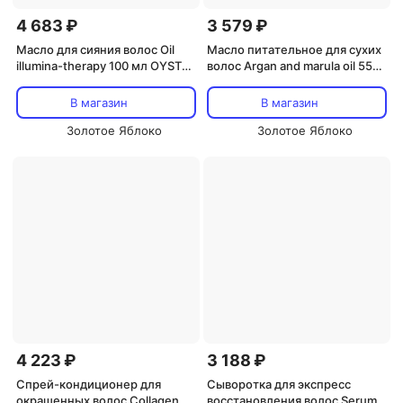
4 683 ₽
3 579 ₽
Масло для сияния волос Oil
Масло питательное для сухих
illumina-therapy 100 мл OYSTER
волос Argan and marula oil 55
COSMETICS
мл OYSTER COSMETICS
В магазин
В магазин
Золотое Яблоко
Золотое Яблоко
4 223 ₽
3 188 ₽
Спрей-кондиционер для
Сыворотка для экспресс
окрашенных волос Collagen
восстановления волос Serum