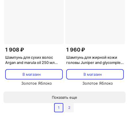
1 908 ₽
1 960 ₽
Шампунь для сухих волос
Шампунь для жирной кожи
Argan and marula oil 250 мл
головы Juniper and glycomplex
OYSTER COSMETICS
250 мл OYSTER COSMETICS
В магазин
В магазин
Золотое Яблоко
Золотое Яблоко
Показать еще
1
2