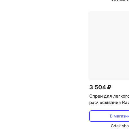
3 504 ₽
Спрей для легког
расчесывания Rau
Herbal Detangling
В магази
Cdek.sho