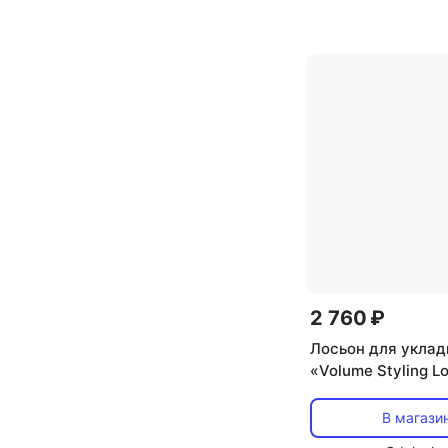
облысения
,
тип в
ослабленные и
поврежденные
,
т
сыворотка
,
эффе
восстановление, 
увлажнение, укр
2 760 ₽
Лосьон для уклад
«Volume Styling Lo
от RAUSCH Rausc
В магази