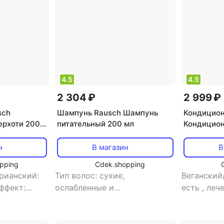
4.5
4.5
2 304 ₽
2 999 ₽
sch
Шампунь Rausch Шампунь
Кондицион
ерхоти 200
питательный 200 мл
Кондицио
рост воло
н
В магазин
В
pping
Cdek.shopping
рианский:
Тип волос: сухие,
Веганский
ффект:
ослабленные и
есть
,
лече
тип товара:
поврежденные
,
тип товара:
выпадения
фект:
шампунь
,
эффект: блеск,
облысени
восстановление, питание,
всех типо