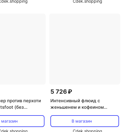
Cdek.shopping
Cdek.shopping
5 726 ₽
ер против перхоти
Интенсивный флюид с
tsfoot (без
женьшенем и кофеином
 и парабенов)
Rausch, 30 мл Rausch
 магазин
В магазин
Cdek.shopping
Cdek.shopping