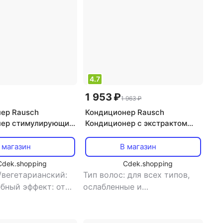
4.7
1 953 ₽
1 963 ₽
ер Rausch
Кондиционер Rausch
нер стимулирующий
Кондиционер с экстрактом
с 200 мл
швейцарских трав 200 мл
 магазин
В магазин
Cdek.shopping
Cdek.shopping
/вегетарианский:
Тип волос: для всех типов,
бный эффект: от
ослабленные и
 волос и
поврежденные
,
тип товара:
я
,
тип волос: для
кондиционер
,
эффект: блеск,
в
,
тип товара:
облегчение расчесывания,