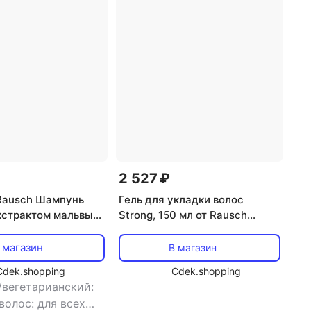
нер
,
эффект: блеск,
увлажнение, укрепление,
ление, питание,
объем волос
е
2 527 ₽
Rausch Шампунь
Гель для укладки волос
кстрактом мальвы
Strong, 150 мл от Rausch
ля объема волос)
Rausch
 магазин
В магазин
Cdek.shopping
Cdek.shopping
/вегетарианский:
волос: для всех