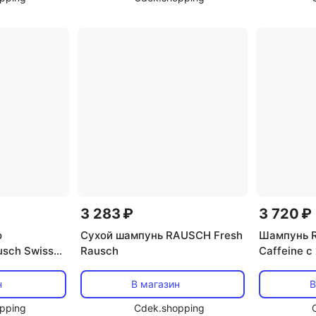
3 283 ₽
3 720 ₽
о
Сухой шампунь RAUSCH Fresh
Шампунь R
sch Swiss
Rausch
Caffeine 
 Rausch
кофеином 
н
В магазин
В
pping
Cdek.shopping