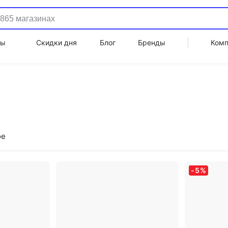
ды
Скидки дня
Блог
Бренды
Ком
ое
-
5
%