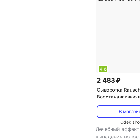
выпрямление, пит
увлажнение
4.6
2 483 ₽
Сыворотка Rausc
Восстанавливаю
сыворотка для п
волос с амаранто
В магази
Cdek.sho
Лечебный эффект:
выпадения волос