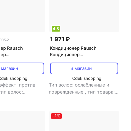
4.8
1 971 ₽
 905 ₽
ер Rausch
Кондиционер Rausch
нер
Кондиционер
вающий с
восстанавливающий 200 мл
м коры ивы 200 мл
 магазин
В магазин
Cdek.shopping
Cdek.shopping
эффект: против
Тип волос: ослабленные и
тип волос:
поврежденные
,
тип товара:
ые и
кондиционер
,
эффект:
нные
,
тип товара:
восстановление, укрепление
нер
,
эффект:
-
1
%
ление, питание,
е расчесывания