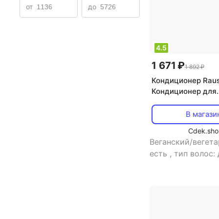
от
до
4.5
1 671 ₽
1 892 ₽
Кондиционер Rau
Кондиционер для
чувствительной к
200 мл
В магази
Cdek.sho
Веганский/вегета
есть
,
тип волос: 
типов
,
тип товар
кондиционер
,
эф
облегчение расче
увлажнение, укр