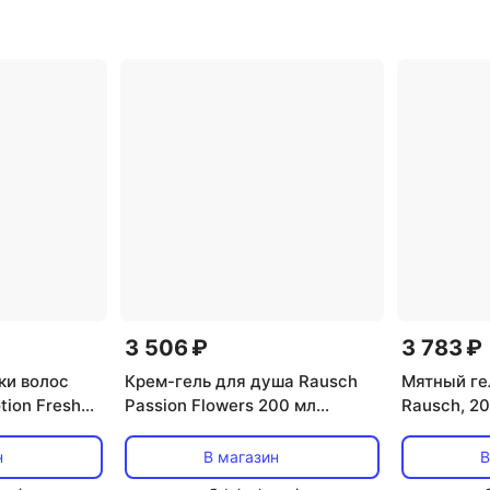
олос:
поврежденные
,
тип товара:
типов, то
маска
,
эффект: блеск,
шампунь
,
ип товара:
восстановление
волос
кт:
питание,
епление
3 506 ₽
3 783 ₽
ки волос
Крем-гель для душа Rausch
Мятный ге
tion Fresh»
Passion Flowers 200 мл
Rausch, 2
h
Rausch
н
В магазин
В