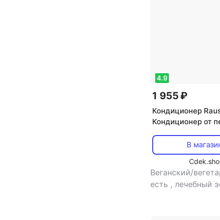
4.9
1 955 ₽
Кондиционер Rau
Кондиционер от п
мл
В магази
Cdek.sho
Веганский/вегета
есть
,
лечебный э
против перхоти
,
кондиционер
,
эф
восстановление,