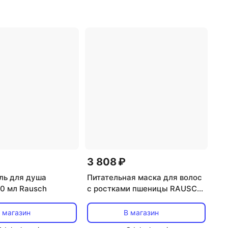
нкие
,
тип товара:
эффект: объем
3 808 ₽
ль для душа
Питательная маска для волос
00 мл Rausch
с ростками пшеницы RAUSCH
Rausch
 магазин
В магазин