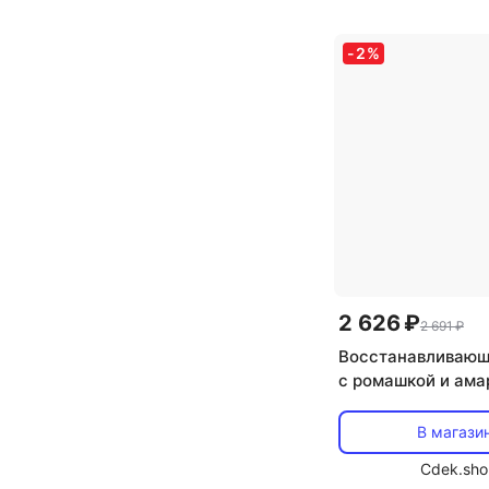
-
2
%
2 626 ₽
2 691 ₽
Восстанавливающ
с ромашкой и ама
RAUSCH
В магази
Cdek.sho