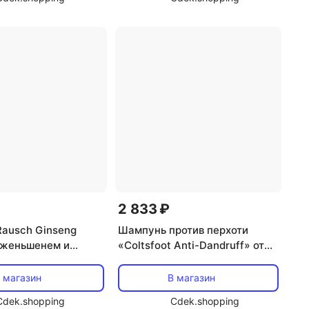
2 833 ₽
ausch Ginseng
Шампунь против перхоти
с женьшенем и
«Coltsfoot Anti-Dandruff» от
200 мл Rausch
RAUSCH
 магазин
В магазин
Cdek.shopping
Cdek.shopping