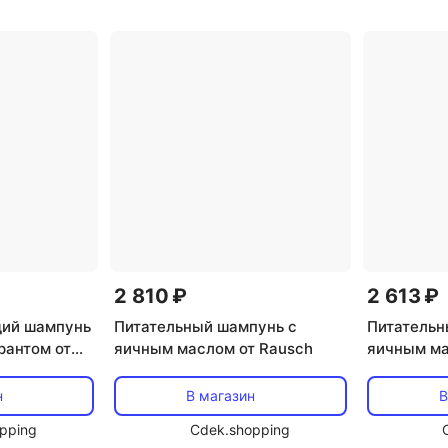
2 810 ₽
2 613 ₽
ий шампунь
Питательный шампунь с
Питательн
рантом от
яичным маслом от Rausch
яичным ма
Shampoo»
н
В магазин
В
pping
Cdek.shopping