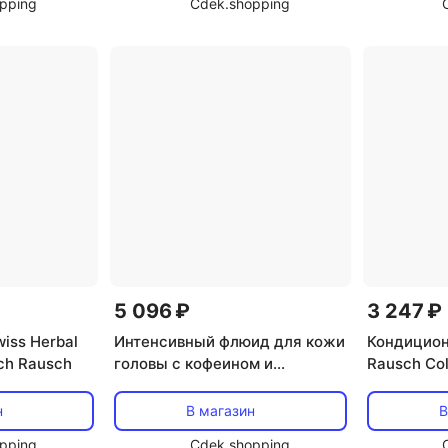
pping
Cdek.shopping
5 096 ₽
3 247 ₽
iss Herbal
Интенсивный флюид для кожи
Кондицион
sch Rausch
головы с кофеином и
Rausch Col
женьшенем от RAUSCH
силиконов
Rausch
Rausch
н
В магазин
В
pping
Cdek.shopping