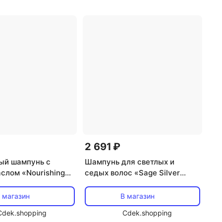
2 691 ₽
ый шампунь с
Шампунь для светлых и
слом «Nourishing
седых волос «Sage Silver
 от RAUSCH
Shine Shampoo» от Rausch
 магазин
В магазин
Cdek.shopping
Cdek.shopping