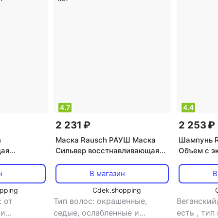
ание,
увлажнение, укрепление
кондицио
восстанов
укреплени
4.7
4.4
2 231 ₽
2 253 ₽
h
Маска Rausch РАУШ Маска
Шампунь 
щая
Сильвер восстнавливающая
Объем с э
оврежденных
для поврежденных волос,,100
200 мл (Д
м 30 мл
мл
н
В магазин
В
pping
Cdek.shopping
 от
Тип волос: окрашенные,
Веганский
 и
седые, ослабленные и
есть
,
тип 