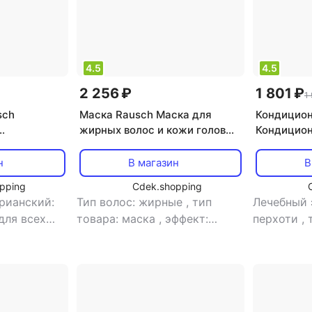
4.5
4.5
2 256 ₽
1 801 ₽
1
sch
Маска Rausch Маска для
Кондицион
жирных волос и кожи головы
Кондицио
ожи головы
100 мл
оздоравли
экстракто
н
В магазин
В
pping
Cdek.shopping
рианский:
Тип волос: жирные
,
тип
Лечебный 
для всех
товара: маска
,
эффект:
перхоти
,
а:
увлажнение
ослабленн
фект: блеск,
поврежде
сывания,
кондицио
епление
восстанов
облегчени