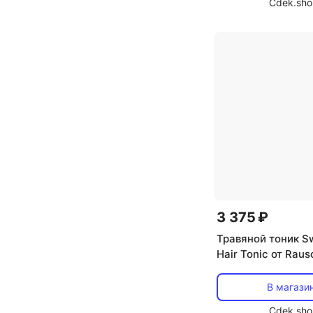
Cdek.sho
3 375 ₽
Травяной тоник Sw
Hair Tonic от Rau
В магази
Cdek.sho