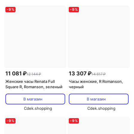
-
9
%
-
9
%
11 081 ₽
13 307 ₽
12 144 ₽
14 617 ₽
Женские часы Renata Full
Часы женские, R Romanson,
Square R, Romanson, зеленый
черный
В магазин
В магазин
Cdek.shopping
Cdek.shopping
-
9
%
-
9
%