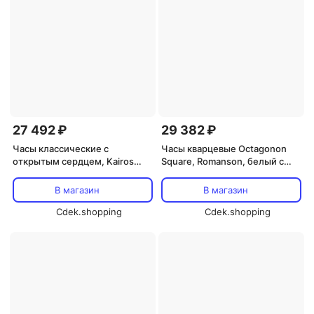
27 492 ₽
29 382 ₽
Часы классические с
Часы кварцевые Octagonon
открытым сердцем, Kairos
Square, Romanson, белый с
Classic Romanson, черный
небесно-голубым
В магазин
В магазин
Cdek.shopping
Cdek.shopping