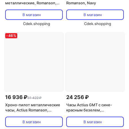
металлические, Romanson,
Romanson, Navy
белый
В магазин
В магазин
Cdek.shopping
Cdek.shopping
-
46
%
16 936 ₽
24 256 ₽
31 422 ₽
Хроно-пилот металлические
Часы Actius GMT с сине-
часы, Actius Romanson,
красным безелем,
черный
металлические, Romanson,
черный, серебристый
В магазин
В магазин