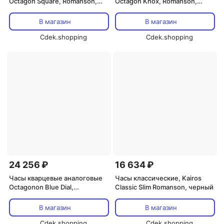
Octagon Square, Romanson,
Octagon Knox, Romanson,
белый/черный
розовое золото черный
В магазин
В магазин
Cdek.shopping
Cdek.shopping
24 256 ₽
16 634 ₽
Часы кварцевые аналоговые
Часы классические, Kairos
Octagonon Blue Dial,
Classic Slim Romanson, черный
Romanson, серебристый
В магазин
В магазин
Cdek.shopping
Cdek.shopping