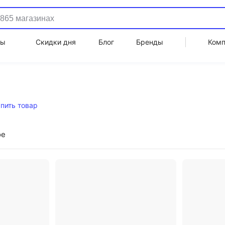
ды
Скидки дня
Блог
Бренды
Ком
упить товар
ое