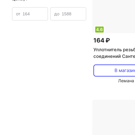
от
до
4.6
164 ₽
Уплотнитель резь
соединений Сант
Сантехническая с
В магази
Лемана