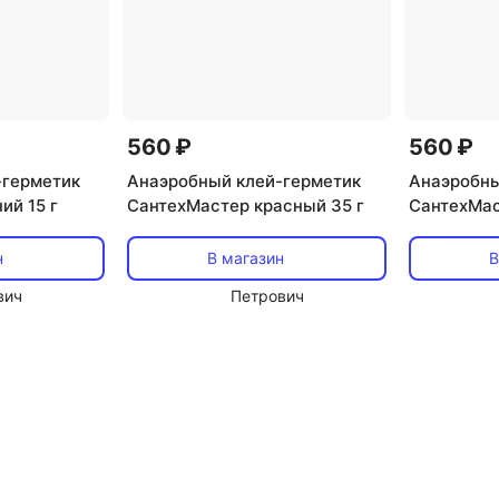
560 ₽
560 ₽
-герметик
Анаэробный клей-герметик
Анаэробны
ий 15 г
СантехМастер красный 35 г
СантехМас
н
В магазин
В
вич
Петрович