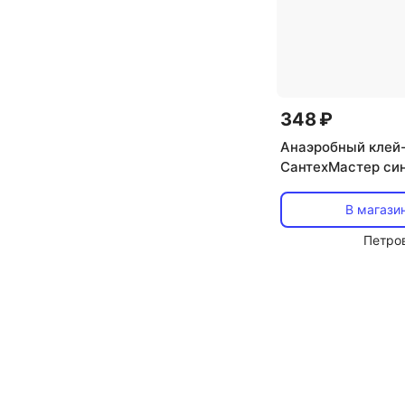
348 ₽
Анаэробный клей
СантехМастер син
В магази
Петро