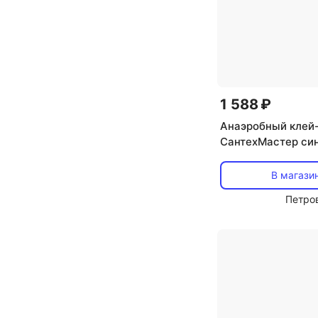
1 588 ₽
Анаэробный клей
СантехМастер син
В магази
Петро