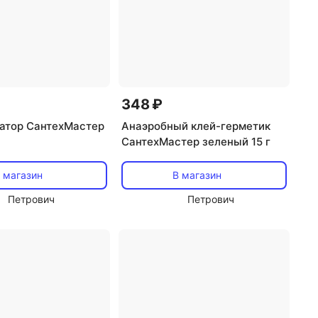
348 ₽
ватор СантехМастер
Анаэробный клей-герметик
СантехМастер зеленый 15 г
 магазин
В магазин
Петрович
Петрович