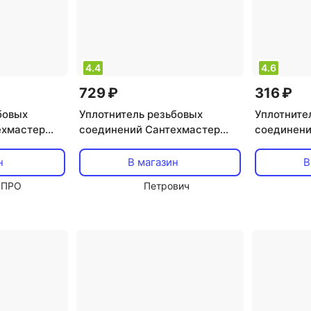
4.4
4.6
729 ₽
316 ₽
бовых
Уплотнитель резьбовых
Уплотните
ехмастер
соединений Сантехмастер
соединени
мазка 04154
Уплотнительная паста 04051
Российски
лен 04113
н
В магазин
В
 ПРО
Петрович