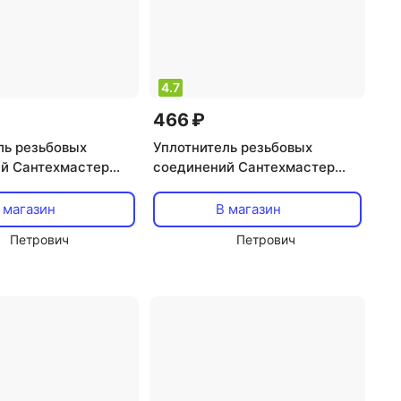
4.7
466 ₽
ль резьбовых
Уплотнитель резьбовых
й Сантехмастер
соединений Сантехмастер
й сантехнический
Обезжириватель 150 мл
 магазин
В магазин
Петрович
Петрович