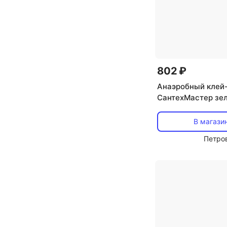
802 ₽
Анаэробный клей
СантехМастер зел
В магази
Петро