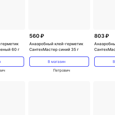
560 ₽
803 ₽
-герметик
Анаэробный клей-герметик
Анаэробны
еный 60 г
СантехМастер синий 35 г
СантехМас
н
В магазин
В
вич
Петрович