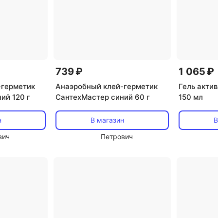
739 ₽
1 065 ₽
-герметик
Анаэробный клей-герметик
Гель акти
ий 120 г
СантехМастер синий 60 г
150 мл
н
В магазин
В
вич
Петрович