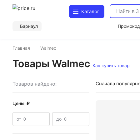
Каталог
Барнаул
Промоко
Главная
Walmec
Товары Walmec
Как купить товар
Товаров найдено:
Сначала популярн
Цены, ₽
от
до